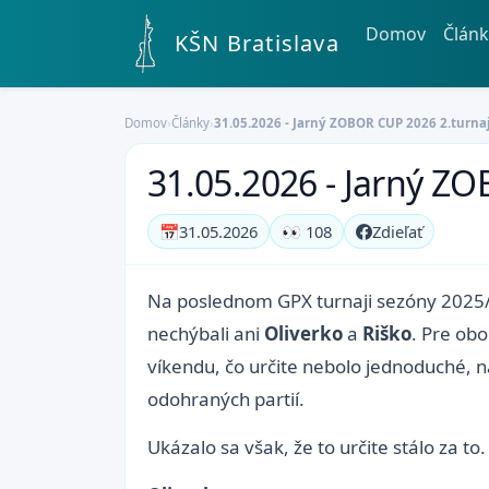
Domov
Článk
KŠN Bratislava
Domov
›
Články
›
31.05.2026 - Jarný ZOBOR CUP 2026 2.turna
31.05.2026 - Jarný Z
📅
31.05.2026
👀 108
Zdieľať
Na poslednom GPX turnaji sezóny 2025/
nechýbali ani
Oliverko
a
Riško
. Pre obo
víkendu, čo určite nebolo jednoduché,
odohraných partií.
Ukázalo sa však, že to určite stálo za to.