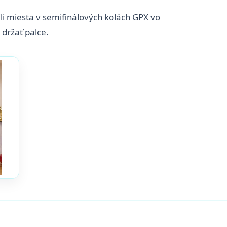
ili miesta v semifinálových kolách GPX vo
držať palce.