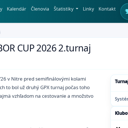
y
Kalendár
Členovia
Štatistiky
Linky
Kontakt
j
OBOR CUP 2026 2.turnaj
26 v Nitre pred semifinálovými kolami
Turna
ch to bol už druhý GPX turnaj počas toho
 najmä vzhľadom na cestovanie a množstvo
Syst
Klubo