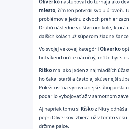
Oliverko
nastupoval do turnaja ako de
miesto
, čím len potvrdil svoju úroveň. 
problémov a jednu z dvoch prehier zazn
Druhú následne vo štvrtom kole, ktorá 
ďalších kolách už súperom žiadne šance
Vo svojej vekovej kategórii
Oliverko
opä
bol víkend určite náročný, môže byť so
Riško
mal ako jeden z najmladších účas
ho čakal starší a často aj skúsenejší sú
Príležitosť na vyrovnanejší súboj prišla
podarilo vybojovať až v samotnom záver
Aj napriek tomu si
Riško
z Nitry odnáša 
popri Oliverkovi zbiera už v tomto veku -
držíme palce.