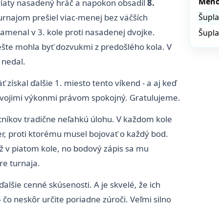
Men
viaty nasadený hráč a napokon obsadil
8.
Turnajom prešiel viac-menej bez väčších
Šupla
amenal v 3. kole proti nasadenej dvojke.
Šupla
ešte mohla byť dozvukmi z predošlého kola. V
 nedal.
ť získal ďalšie 1. miesto tento víkend - a aj keď
 svojimi výkonmi právom spokojný. Gratulujeme.
tníkov tradične neľahkú úlohu. V každom kole
per, proti ktorému musel bojovať o každý bod.
 už v piatom kole, no bodový zápis sa mu
e turnaja.
ďalšie cenné skúsenosti. A je skvelé, že ich
 čo neskôr určite poriadne zúroči. Veľmi silno