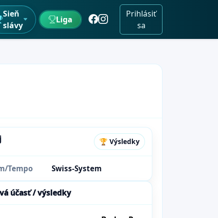
Sieň
Prihlásiť
Liga
slávy
sa
j
🏆 Výsledky
ém/Tempo
Swiss-System
vá účasť / výsledky