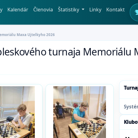
y
Kalendár
Členovia
Štatistiky
Linky
Kontakt
 Memoriálu Maxa Ujtelkyho 2026
k bleskového turnaja Memoriálu
Turna
Syst
Klubo