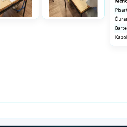
Men
Pisar
Ďura
Barte
Kapol