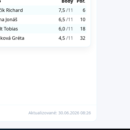
o
Body
Por.
čík Richard
7,5
/11
6
na Jonáš
6,5
/11
10
lt Tobias
6,0
/11
18
ková Gréta
4,5
/11
32
Aktualizované:
30.06.2026 08:26