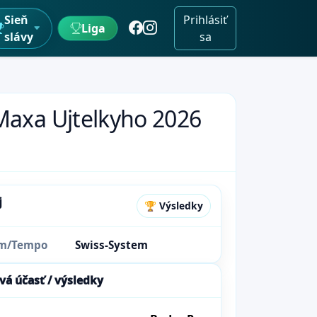
Sieň
Prihlásiť
Liga
slávy
sa
 Maxa Ujtelkyho 2026
j
🏆 Výsledky
ém/Tempo
Swiss-System
vá účasť / výsledky