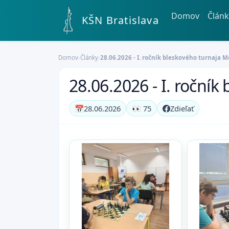
Domov
Článk
KŠN Bratislava
Domov
›
Články
›
28.06.2026 - I. ročník bleskového turnaja
28.06.2026 - I. roční
📅
28.06.2026
👀 75
Zdieľať