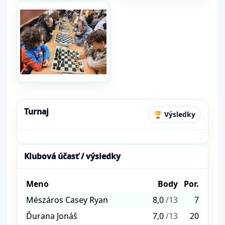
Turnaj
🏆 Výsledky
Klubová účasť / výsledky
Meno
Body
Por.
Mészáros Casey Ryan
8,0
/13
7
Ďurana Jonáš
7,0
/13
20