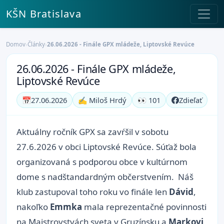
KŠN Bratislava
Domov
›
Články
›
26.06.2026 - Finále GPX mládeže, Liptovské Revúce
26.06.2026 - Finále GPX mládeže,
Liptovské Revúce
📅
27.06.2026
✍️ Miloš Hrdý
👀 101
Zdieľať
Aktuálny ročník GPX sa zavŕšil v sobotu
27.6.2026 v obci Liptovské Revúce. Súťaž bola
organizovaná s podporou obce v kultúrnom
dome s nadštandardným občerstvením. Náš
klub zastupoval toho roku vo finále len
Dávid
,
nakoľko
Emmka
mala reprezentačné povinnosti
na Majstrovstvách sveta v Gruzínsku a
Markovi