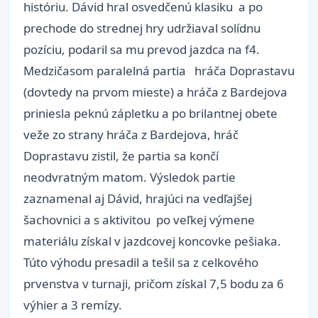
históriu. Dávid hral osvedčenú klasiku a po
prechode do strednej hry udržiaval solídnu
pozíciu, podaril sa mu prevod jazdca na f4.
Medzičasom paralelná partia hráča Doprastavu
(dovtedy na prvom mieste) a hráča z Bardejova
priniesla peknú zápletku a po brilantnej obete
veže zo strany hráča z Bardejova, hráč
Doprastavu zistil, že partia sa končí
neodvratným matom. Výsledok partie
zaznamenal aj Dávid, hrajúci na vedľajšej
šachovnici a s aktivitou po veľkej výmene
materiálu získal v jazdcovej koncovke pešiaka.
Túto výhodu presadil a tešil sa z celkového
prvenstva v turnaji, pričom získal 7,5 bodu za 6
výhier a 3 remízy.