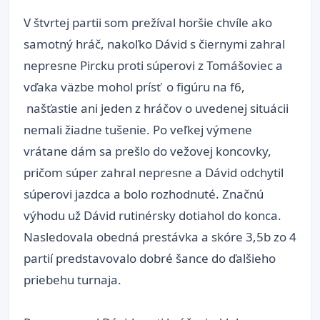
V štvrtej partii som prežíval horšie chvíle ako
samotný hráč, nakoľko Dávid s čiernymi zahral
nepresne Pircku proti súperovi z Tomášoviec a
vďaka väzbe mohol prísť o figúru na f6,
našťastie ani jeden z hráčov o uvedenej situácii
nemali žiadne tušenie. Po veľkej výmene
vrátane dám sa prešlo do vežovej koncovky,
pričom súper zahral nepresne a Dávid odchytil
súperovi jazdca a bolo rozhodnuté. Značnú
výhodu už Dávid rutinérsky dotiahol do konca.
Nasledovala obedná prestávka a skóre 3,5b zo 4
partií predstavovalo dobré šance do ďalšieho
priebehu turnaja.