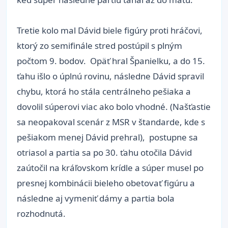
Tretie kolo mal Dávid biele figúry proti hráčovi,
ktorý zo semifinále stred postúpil s plným
počtom 9. bodov. Opäť hral Španielku, a do 15.
ťahu išlo o úplnú rovinu, následne Dávid spravil
chybu, ktorá ho stála centrálneho pešiaka a
dovolil súperovi viac ako bolo vhodné. (Našťastie
sa neopakoval scenár z MSR v štandarde, kde s
pešiakom menej Dávid prehral), postupne sa
otriasol a partia sa po 30. ťahu otočila Dávid
zaútočil na kráľovskom krídle a súper musel po
presnej kombinácii bieleho obetovať figúru a
následne aj vymeniť dámy a partia bola
rozhodnutá.