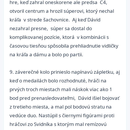
hre, keď zahral oneskorene ale predsa C4,
otvoril centrum a hrozil súperovi, ktorý nechal
kráľa v strede šachovnice. Aj keď Dávid
nezahral presne, súper sa dostal do
komplikovanej pozície, ktorá v kombinácii s
časovou tiesňou spôsobila prehliadnutie vidličky
na kráľa a dámu a bolo po partii.
9. záverečné kolo prinieslo napínavú zápletku, aj
keď o medailách bolo rozhodnuté, hráči na
prvých troch miestach mali náskok viac ako 1
bod pred prenasledovateľmi, Dávid išiel bojovať
z tretieho miesta, a mal pol bodovú stratu na
vedúce duo. Nastúpil s čiernymi figúrami proti
hráčovi zo Svidníka s ktorým mal remízovú