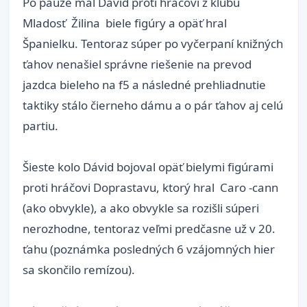
Po pauze mal Dávid proti hráčovi z klubu
Mladosť Žilina biele figúry a opäť hral
Španielku. Tentoraz súper po vyčerpaní knižných
ťahov nenašiel správne riešenie na prevod
jazdca bieleho na f5 a následné prehliadnutie
taktiky stálo čierneho dámu a o pár ťahov aj celú
partiu.
Šieste kolo Dávid bojoval opäť bielymi figúrami
proti hráčovi Doprastavu, ktorý hral Caro -cann
(ako obvykle), a ako obvykle sa rozišli súperi
nerozhodne, tentoraz veľmi predčasne už v 20.
ťahu (poznámka posledných 6 vzájomných hier
sa skončilo remízou).