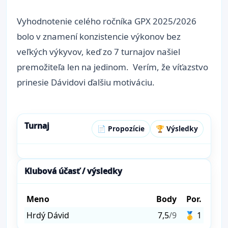
Vyhodnotenie celého ročníka GPX 2025/2026
bolo v znamení konzistencie výkonov bez
veľkých výkyvov, keď zo 7 turnajov našiel
premožiteľa len na jedinom. Verím, že víťazstvo
prinesie Dávidovi ďalšiu motiváciu.
Turnaj
📄 Propozície
🏆 Výsledky
Klubová účasť / výsledky
Meno
Body
Por.
Hrdý Dávid
7,5
/9
🥇 1