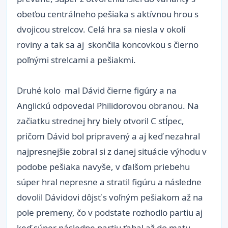
obeťou centrálneho pešiaka s aktívnou hrou s
dvojicou strelcov. Celá hra sa niesla v okolí
roviny a tak sa aj skončila koncovkou s čierno
poľnými strelcami a pešiakmi.
Druhé kolo mal Dávid čierne figúry a na
Anglickú odpovedal Philidorovou obranou. Na
začiatku strednej hry biely otvoril C stĺpec,
pričom Dávid bol pripravený a aj keď nezahral
najpresnejšie zobral si z danej situácie výhodu v
podobe pešiaka navyše, v ďalšom priebehu
súper hral nepresne a stratil figúru a následne
dovolil Dávidovi dôjsť s voľným pešiakom až na
pole premeny, čo v podstate rozhodlo partiu aj
keď súper následne partiu ťahal až do matu.