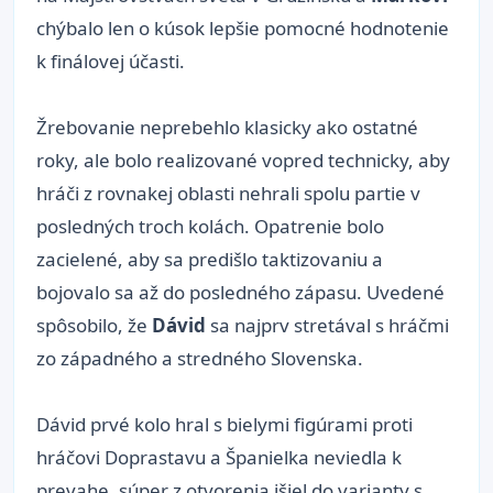
chýbalo len o kúsok lepšie pomocné hodnotenie
k finálovej účasti.
Žrebovanie neprebehlo klasicky ako ostatné
roky, ale bolo realizované vopred technicky, aby
hráči z rovnakej oblasti nehrali spolu partie v
posledných troch kolách. Opatrenie bolo
zacielené, aby sa predišlo taktizovaniu a
bojovalo sa až do posledného zápasu. Uvedené
spôsobilo, že
Dávid
sa najprv stretával s hráčmi
zo západného a stredného Slovenska.
Dávid prvé kolo hral s bielymi figúrami proti
hráčovi Doprastavu a Španielka neviedla k
prevahe, súper z otvorenia išiel do varianty s