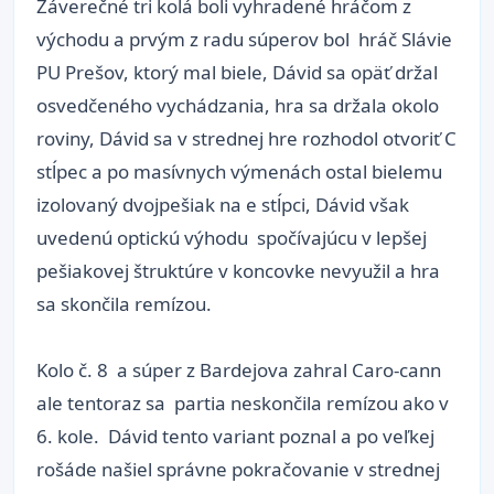
Záverečné tri kolá boli vyhradené hráčom z
východu a prvým z radu súperov bol hráč Slávie
PU Prešov, ktorý mal biele, Dávid sa opäť držal
osvedčeného vychádzania, hra sa držala okolo
roviny, Dávid sa v strednej hre rozhodol otvoriť C
stĺpec a po masívnych výmenách ostal bielemu
izolovaný dvojpešiak na e stĺpci, Dávid však
uvedenú optickú výhodu spočívajúcu v lepšej
pešiakovej štruktúre v koncovke nevyužil a hra
sa skončila remízou.
Kolo č. 8 a súper z Bardejova zahral Caro-cann
ale tentoraz sa partia neskončila remízou ako v
6. kole. Dávid tento variant poznal a po veľkej
rošáde našiel správne pokračovanie v strednej