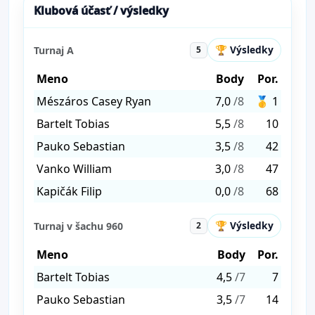
Klubová účasť / výsledky
🏆 Výsledky
Turnaj A
5
Meno
Body
Por.
Mészáros Casey Ryan
7,0
/8
🥇 1
Bartelt Tobias
5,5
/8
10
Pauko Sebastian
3,5
/8
42
Vanko William
3,0
/8
47
Kapičák Filip
0,0
/8
68
🏆 Výsledky
Turnaj v šachu 960
2
Meno
Body
Por.
Bartelt Tobias
4,5
/7
7
Pauko Sebastian
3,5
/7
14