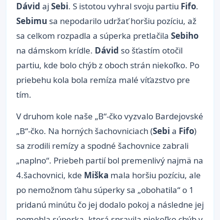
Dávid
aj
Sebi
. S istotou vyhral svoju partiu
Fifo
.
Sebimu
sa nepodarilo udržať horšiu pozíciu, až
sa celkom rozpadla a súperka pretlačila
Sebiho
na dámskom krídle.
Dávid
so šťastím otočil
partiu, kde bolo chýb z oboch strán niekoľko. Po
priebehu kola bola remíza malé víťazstvo pre
tím.
V druhom kole naše „B“-čko vyzvalo Bardejovské
„B“-čko. Na horných šachovniciach (
Sebi
a
Fifo
)
sa zrodili remízy a spodné šachovnice zabrali
„naplno“. Priebeh partií bol premenlivý najmä na
4.šachovnici, kde
Miška
mala horšiu pozíciu, ale
po nemožnom ťahu súperky sa „obohatila“ o 1
pridanú minútu čo jej dodalo pokoj a následne jej
pomohla súperka, ktorá spravila niekoľko chýb v