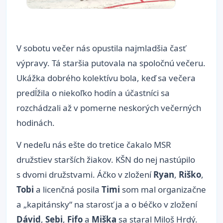
V sobotu večer nás opustila najmladšia časť
výpravy. Tá staršia putovala na spoločnú večeru.
Ukážka dobrého kolektívu bola, keď sa večera
predĺžila o niekoľko hodín a účastníci sa
rozchádzali až v pomerne neskorých večerných
hodinách.
V nedeľu nás ešte do tretice čakalo MSR
družstiev starších žiakov. KŠN do nej nastúpilo
s dvomi družstvami. Áčko v zložení
Ryan
,
Riško
,
Tobi
a licenčná posila
Timi
som mal organizačne
a „kapitánsky“ na starosť ja a o béčko v zložení
Dávid
,
Sebi
,
Fifo
a
Miška
sa staral Miloš Hrdý.