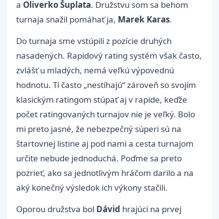
a
Oliverko Šuplata
. Družstvu som sa behom
turnaja snažil pomáhať ja,
Marek Karas
.
Do turnaja sme vstúpili z pozície druhých
nasadených. Rapidový rating systém však často,
zvlášť u mladých, nemá veľkú výpovednú
hodnotu. Tí často „nestíhajú“ zároveň so svojím
klasickým ratingom stúpať aj v rapide, keďže
počet ratingovaných turnajov nie je veľký. Bolo
mi preto jasné, že nebezpečný súperi sú na
štartovnej listine aj pod nami a cesta turnajom
určite nebude jednoduchá. Poďme sa preto
pozrieť, ako sa jednotlivým hráčom darilo a na
aký konečný výsledok ich výkony stačili.
Oporou družstva bol
Dávid
hrajúci na prvej