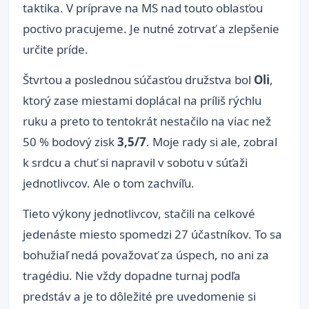
taktika. V príprave na MS nad touto oblasťou
poctivo pracujeme. Je nutné zotrvať a zlepšenie
určite príde.
Štvrtou a poslednou súčasťou družstva bol
Oli
,
ktorý zase miestami doplácal na príliš rýchlu
ruku a preto to tentokrát nestačilo na viac než
50 % bodový zisk
3,5/7
. Moje rady si ale, zobral
k srdcu a chuť si napravil v sobotu v súťaži
jednotlivcov. Ale o tom zachvíľu.
Tieto výkony jednotlivcov, stačili na celkové
jedenáste miesto spomedzi 27 účastníkov. To sa
bohužiaľ nedá považovať za úspech, no ani za
tragédiu. Nie vždy dopadne turnaj podľa
predstáv a je to dôležité pre uvedomenie si