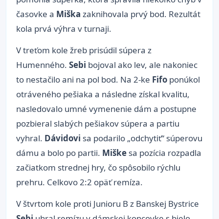
časovke a
Miška
zaknihovala prvý bod. Rezultát
kola prvá výhra v turnaji.
V treťom kole žreb prisúdil súpera z
Humenného.
Sebi
bojoval ako lev, ale nakoniec
to nestačilo ani na pol bod. Na 2-ke
Fifo
ponúkol
otráveného pešiaka a následne získal kvalitu,
nasledovalo umné vymenenie dám a postupne
pozbieral slabých pešiakov súpera a partiu
vyhral.
Dávidovi
sa podarilo „odchytiť“ súperovu
dámu a bolo po partii.
Miške
sa pozícia rozpadla
začiatkom strednej hry, čo spôsobilo rýchlu
prehru. Celkovo 2:2 opäť remíza.
V štvrtom kole proti Junioru B z Banskej Bystrice
Sebi
uhral remízu v dámskej koncovke s bielo