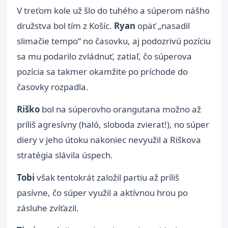
V treťom kole už šlo do tuhého a súperom nášho
družstva bol tím z Košíc.
Ryan
opäť „nasadil
slimačie tempo“ no časovku, aj podozrivú pozíciu
sa mu podarilo zvládnuť, zatiaľ, čo súperova
pozícia sa takmer okamžite po príchode do
časovky rozpadla.
Riško
bol na súperovho orangutana možno až
príliš agresívny (haló, sloboda zvierat!), no súper
diery v jeho útoku nakoniec nevyužil a Riškova
stratégia slávila úspech.
Tobi
však tentokrát založil partiu až príliš
pasívne, čo súper využil a aktívnou hrou po
zásluhe zvíťazil.