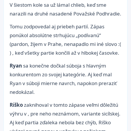
V šiestom kole sa už lámal chlieb, keď sme
narazili na druhé nasadené Považské Podhradie.
Tomu zodpovedal aj priebeh partií. Zápas
ponúkol absolútne strhujúcu „podívanú“
(pardon, žijem v Prahe, nenapadlo mi iné slovo :(
) , keď všetky partie končili až v hlbokej časovke.
Ryan
sa konečne dočkal súboja s hlavným
konkurentom zo svojej kategórie. Aj keď mal
Ryan v súboji mierne navrch, napokon preraziť
nedokázal.
Riško
zaknihoval v tomto zápase veľmi dôležitú
výhru v , pre neho neznámom, variante sicílskej.
Aj keď partia zďaleka nebola bez chýb, Riško