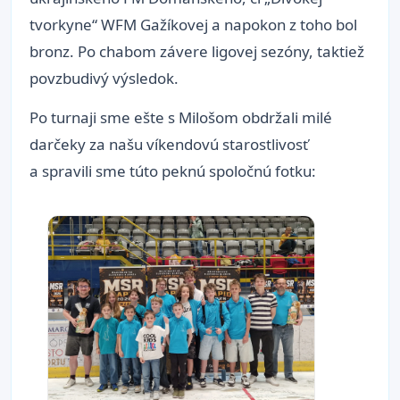
tvorkyne“ WFM Gažíkovej a napokon z toho bol
bronz. Po chabom závere ligovej sezóny, taktiež
povzbudivý výsledok.
Po turnaji sme ešte s Milošom obdržali milé
darčeky za našu víkendovú starostlivosť
a spravili sme túto peknú spoločnú fotku: