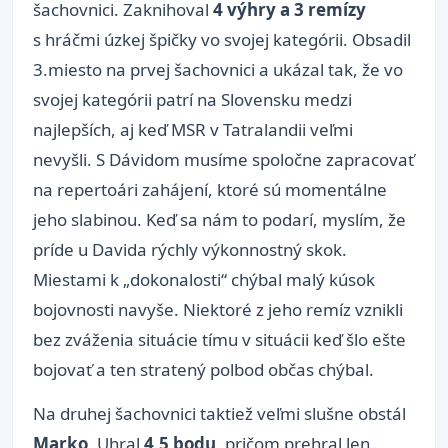
šachovnici. Zaknihoval
4 výhry a 3 remízy
s hráčmi úzkej špičky vo svojej kategórii. Obsadil
3.miesto na prvej šachovnici a ukázal tak, že vo
svojej kategórii patrí na Slovensku medzi
najlepších, aj keď MSR v Tatralandii veľmi
nevyšli. S Dávidom musíme spoločne zapracovať
na repertoári zahájení, ktoré sú momentálne
jeho slabinou. Keď sa nám to podarí, myslím, že
príde u Davida rýchly výkonnostný skok.
Miestami k „dokonalosti“ chýbal malý kúsok
bojovnosti navyše. Niektoré z jeho remíz vznikli
bez zváženia situácie tímu v situácii keď šlo ešte
bojovať a ten stratený polbod občas chýbal.
Na druhej šachovnici taktiež veľmi slušne obstál
Marko
. Uhral
4,5 bodu
, pričom prehral len