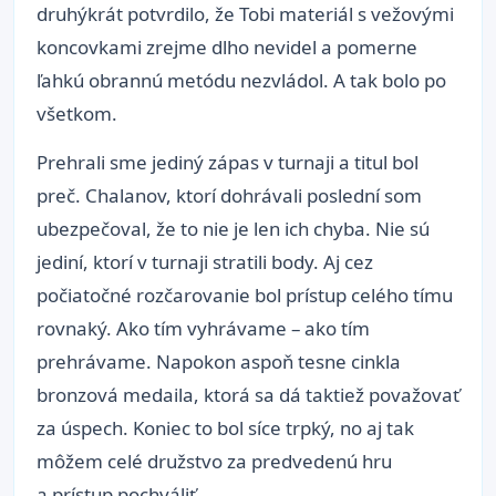
druhýkrát potvrdilo, že Tobi materiál s vežovými
koncovkami zrejme dlho nevidel a pomerne
ľahkú obrannú metódu nezvládol. A tak bolo po
všetkom.
Prehrali sme jediný zápas v turnaji a titul bol
preč. Chalanov, ktorí dohrávali poslední som
ubezpečoval, že to nie je len ich chyba. Nie sú
jediní, ktorí v turnaji stratili body. Aj cez
počiatočné rozčarovanie bol prístup celého tímu
rovnaký. Ako tím vyhrávame – ako tím
prehrávame. Napokon aspoň tesne cinkla
bronzová medaila, ktorá sa dá taktiež považovať
za úspech. Koniec to bol síce trpký, no aj tak
môžem celé družstvo za predvedenú hru
a prístup pochváliť.