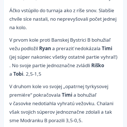
Áčko vstúpilo do turnaja ako z ríše snov. Slabšie
chvíle síce nastali, no neprevyšovali počet jednej
na kolo.
V prvom kole proti Banskej Bystrici B bohužiaľ
vežu podložil
Ryan
a preraziť nedokázala
Timi
(jej súper nakoniec všetky ostatné partie vyhral!)
. No svoje partie jednoznačne zvládli
Riško
a
Tobi
. 2,5-1,5
V druhom kole vo svojej „opatrnej tyrkysovej
premiére“ pokračovala
Timi
a bohužiaľ
v časovke nedotiahla vyhratú vežovku. Chalani
však svojich súperov jednoznačne zdolali a tak
sme Modranku B porazili 3,5-0,5.