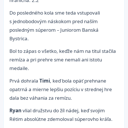
hraničná. 2:2
Do posledného kola sme teda vstupovali
s jednobodovým náskokom pred naším
posledným súperom – Juniorom Banská
Bystrica.
Bol to zápas o všetko, keďže nám na titul stačila
remíza a pri prehre sme nemali ani istotu
medaile.
Prvá dohrala
Timi
, keď bola opäť prehnane
opatrná a mierne lepšiu pozíciu v strednej hre
dala bez váhania za remízu.
Ryan
vlial družstvu do žíl nádej, keď svojim
Rétim absolútne zdemoloval súperovho kráľa.