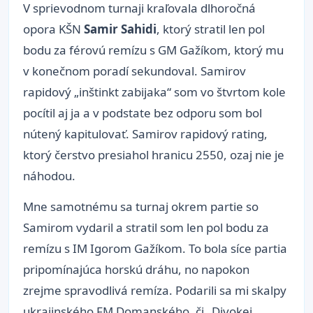
V sprievodnom turnaji kraľovala dlhoročná
opora KŠN
Samir Sahidi
, ktorý stratil len pol
bodu za férovú remízu s GM Gažíkom, ktorý mu
v konečnom poradí sekundoval. Samirov
rapidový „inštinkt zabijaka“ som vo štvrtom kole
pocítil aj ja a v podstate bez odporu som bol
nútený kapitulovať. Samirov rapidový rating,
ktorý čerstvo presiahol hranicu 2550, ozaj nie je
náhodou.
Mne samotnému sa turnaj okrem partie so
Samirom vydaril a stratil som len pol bodu za
remízu s IM Igorom Gažíkom. To bola síce partia
pripomínajúca horskú dráhu, no napokon
zrejme spravodlivá remíza. Podarili sa mi skalpy
ukrajinského FM Domanského, či „Divokej