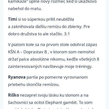
kamikaze“ úplne nový rozmer, keď si ukážkovo
nabehol do matu.
Timi
si so súperkou príliš neublížila
a zaknihovala ďalšiu remízu do zbierky. Pre
dobro družstva to ale stačilo. 3:1
V piatom kole sa na prvom stole odohral zápas
KŠN A – Doprastav B , v ktorom som nemohol
držať palce absolútne nikomu, keďže všetkých 8
zainteresovaných navštevuje moje tréningy.
Ryanova
partia po pomerne vyrovnanom
priebehu skončila remízou.
Riško
nezaprel svoju lásku ku slonom a na
šachovnici sa ocitol Elephant gambit. To som