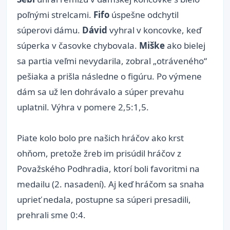
poľnými strelcami.
Fifo
úspešne odchytil
súperovi dámu.
Dávid
vyhral v koncovke, keď
súperka v časovke chybovala.
Miške
ako bielej
sa partia veľmi nevydarila, zobral „otráveného“
pešiaka a prišla následne o figúru. Po výmene
dám sa už len dohrávalo a súper prevahu
uplatnil. Výhra v pomere 2,5:1,5.
Piate kolo bolo pre našich hráčov ako krst
ohňom, pretože žreb im prisúdil hráčov z
Považského Podhradia, ktorí boli favoritmi na
medailu (2. nasadení). Aj keď hráčom sa snaha
uprieť nedala, postupne sa súperi presadili,
prehrali sme 0:4.