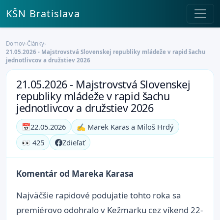
KŠN Bratislava
Domov
›
Články
›
21.05.2026 - Majstrovstvá Slovenskej republiky mládeže v rapid šachu
jednotlivcov a družstiev 2026
21.05.2026 - Majstrovstvá Slovenskej
republiky mládeže v rapid šachu
jednotlivcov a družstiev 2026
📅
22.05.2026
✍️ Marek Karas a Miloš Hrdý
👀 425
Zdieľať
Komentár od Mareka Karasa
Najväčšie rapidové podujatie tohto roka sa
premiérovo odohralo v Kežmarku cez víkend 22-