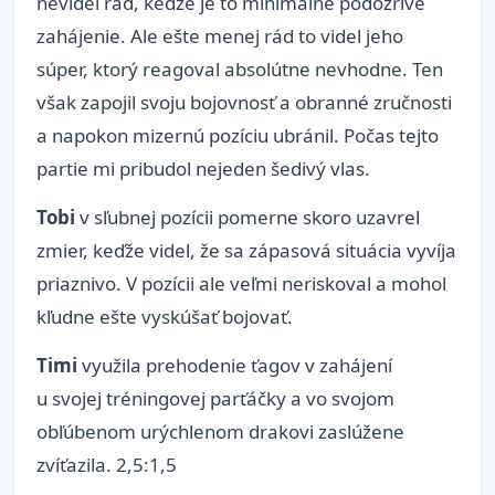
nevidel rád, keďže je to minimálne podozrivé
zahájenie. Ale ešte menej rád to videl jeho
súper, ktorý reagoval absolútne nevhodne. Ten
však zapojil svoju bojovnosť a obranné zručnosti
a napokon mizernú pozíciu ubránil. Počas tejto
partie mi pribudol nejeden šedivý vlas.
Tobi
v sľubnej pozícii pomerne skoro uzavrel
zmier, keďže videl, že sa zápasová situácia vyvíja
priaznivo. V pozícii ale veľmi neriskoval a mohol
kľudne ešte vyskúšať bojovať.
Timi
využila prehodenie ťagov v zahájení
u svojej tréningovej parťáčky a vo svojom
obľúbenom urýchlenom drakovi zaslúžene
zvíťazila. 2,5:1,5