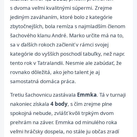
s dvoma veľmi kvalitnými súpermi. Zrejme
jediným zaváhaním, ktoré bolo z kategórie
zbytočnejších, bola remíza s najmladším členom
šachového klanu André. Marko určite má na to,
sa v ďalších rokoch začleniť v rámci svojej
kategórie do vyšších poschodí tabuľky, než napr.
tento rok v Tatralandii. Nesmie ale zabúdať, že
rovnako dôležitá, ako jeho talent je aj
samostatná domáca práca.
Tretiu šachovnicu zastávala
Emmka
. Tá v turnaji
nakoniec získala
4 body
, s čím zrejme plne
spokojná nebude, zvlášť kvôli trpkým dvom
prehrám na záver. Emmka od minulého roka
veľmi hráčsky dospela, no stále ju občas zradí