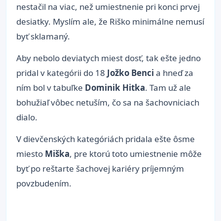
nestačil na viac, než umiestnenie pri konci prvej
desiatky. Myslím ale, že Riško minimálne nemusí
byť sklamaný.
Aby nebolo deviatych miest dosť, tak ešte jedno
pridal v kategórii do 18
Jožko Benci
a hneď za
ním bol v tabuľke
Dominik Hitka
. Tam už ale
bohužiaľ vôbec netuším, čo sa na šachovniciach
dialo.
V dievčenských kategóriách pridala ešte ôsme
miesto
Miška
, pre ktorú toto umiestnenie môže
byť po reštarte šachovej kariéry príjemným
povzbudením.