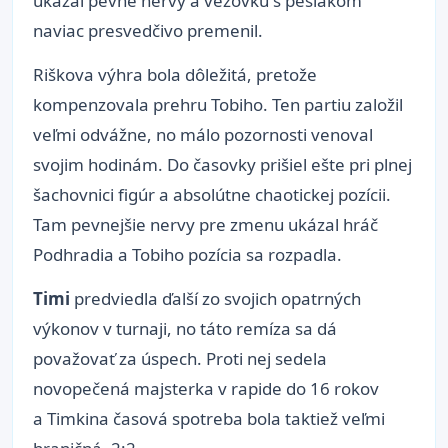
ukázal pevné nervy a vežovku s pešiakom
naviac presvedčivo premenil.
Riškova výhra bola dôležitá, pretože
kompenzovala prehru Tobiho. Ten partiu založil
veľmi odvážne, no málo pozornosti venoval
svojim hodinám. Do časovky prišiel ešte pri plnej
šachovnici figúr a absolútne chaotickej pozícii.
Tam pevnejšie nervy pre zmenu ukázal hráč
Podhradia a Tobiho pozícia sa rozpadla.
Timi
predviedla ďalší zo svojich opatrných
výkonov v turnaji, no táto remíza sa dá
považovať za úspech. Proti nej sedela
novopečená majsterka v rapide do 16 rokov
a Timkina časová spotreba bola taktiež veľmi