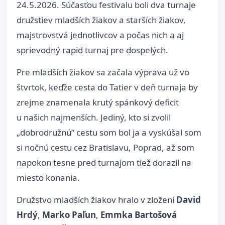
24.5.2026. Súčasťou festivalu boli dva turnaje
družstiev mladších žiakov a starších žiakov,
majstrovstvá jednotlivcov a počas nich a aj
sprievodný rapid turnaj pre dospelých.
Pre mladších žiakov sa začala výprava už vo
štvrtok, keďže cesta do Tatier v deň turnaja by
zrejme znamenala krutý spánkový deficit
u našich najmenších. Jediný, kto si zvolil
„dobrodružnú“ cestu som bol ja a vyskúšal som
si nočnú cestu cez Bratislavu, Poprad, až som
napokon tesne pred turnajom tiež dorazil na
miesto konania.
Družstvo mladších žiakov hralo v zložení
David
Hrdý
,
Marko Paľun
,
Emmka Bartošová