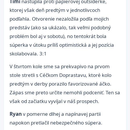
Timi
nastúpila proti papierovej outsiderke,
ktorej však deň predtým v jednotlivcoch
podľahla. Otvorenie nezaložila podľa mojich
predstáv (ako sa ukázalo, tak veľmi podobný
problém bol aj v sobotu), no tentokrát bola
súperka v útoku príliš optimistická a jej pozícia
skolabovala. 3:1
V štvrtom kole sme sa prekvapivo na prvom
stole stretli s Céčkom Doprastavu, ktoré kolo
predtým v derby porazilo favorizované áčko.
Zápas sme preto určite nemohli podceniť. Ten sa
však od začiatku vyvíjal v náš prospech.
Ryan
v pomerne dlhej a napínavej partii
napokon pretlačil nebezpečného súpera.