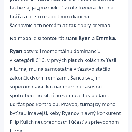
taktiež aj ja „prezliekol“ z role trénera do role
hráča a preto o sobotnom dianí na
šachovniciach nemám až tak dobrý prehľad.
Na medaile si tentokrát siahli
Ryan
a
Emmka
.
Ryan
potvrdil momentálnu dominanciu
v kategórii C16, v prvých piatich kolách zvíťazil
a turnaj mu na samostatné víťazstvo stačilo
zakončiť dvomi remízami. Šancu svojím
súperom dával len nadmernou časovou
spotrebou, no situáciu sa mu aj tak podarilo
udržať pod kontrolou. Pravda, turnaj by mohol
byť zaujímavejší, keby Ryanov hlavný konkurent
Filip Kulich neuprednostnil účasť v sprievodnom
turnaji.