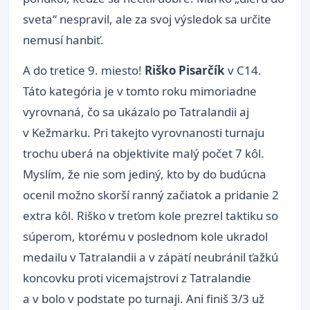
sveta“ nespravil, ale za svoj výsledok sa určite
nemusí hanbiť.
A do tretice 9. miesto!
Riško Pisarčík
v C14.
Táto kategória je v tomto roku mimoriadne
vyrovnaná, čo sa ukázalo po Tatralandii aj
v Kežmarku. Pri takejto vyrovnanosti turnaju
trochu uberá na objektivite malý počet 7 kôl.
Myslím, že nie som jediný, kto by do budúcna
ocenil možno skorší ranný začiatok a pridanie 2
extra kôl. Riško v treťom kole prezrel taktiku so
súperom, ktorému v poslednom kole ukradol
medailu v Tatralandii a v zápätí neubránil ťažkú
koncovku proti vicemajstrovi z Tatralandie
a v bolo v podstate po turnaji. Ani finiš 3/3 už