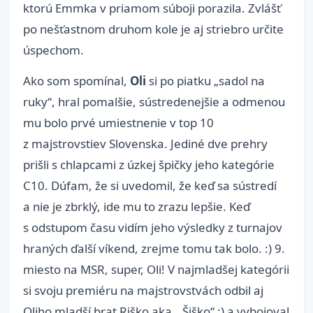
ktorú Emmka v priamom súboji porazila. Zvlášť
po nešťastnom druhom kole je aj striebro určite
úspechom.
Ako som spomínal,
Oli
si po piatku „sadol na
ruky“, hral pomalšie, sústredenejšie a odmenou
mu bolo prvé umiestnenie v top 10
z majstrovstiev Slovenska. Jediné dve prehry
prišli s chlapcami z úzkej špičky jeho kategórie
C10. Dúfam, že si uvedomil, že keď sa sústredí
a nie je zbrklý, ide mu to zrazu lepšie. Keď
s odstupom času vidím jeho výsledky z turnajov
hraných ďalší víkend, zrejme tomu tak bolo. :) 9.
miesto na MSR, super, Oli! V najmladšej kategórii
si svoju premiéru na majstrovstvách odbil aj
Oliho mladší brat Riško aka „ Šiško“ :) a vybojoval