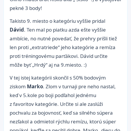
pekné 3 body!
Takisto 9. miesto o kategóriu vyššie pridal
Dávid
. Ten mal po piatku azda ešte vyššie
ambície, no nutné povedať, že prehry prišli tiež
len proti „extratriede“ jeho kategórie a remíza
proti tréningovému parťákovi. Dávid určite
môže byť „Hrdý“ aj na 9.miesto. :)
V tej istej kategórii skončil s 50% bodovým
ziskom
Marko
. Zlom v turnaji pre neho nastal,
keď v 5.kole po boji podľahol jednému
z favoritov kategórie. Určite si ale zaslúži
pochvalu za bojovnosť, keď sa silného súpera
nezľakol a odmietol rýchlu remízu, ktorú súper
ponúkol, keďže sa necítil dobre. Marko „dieru do