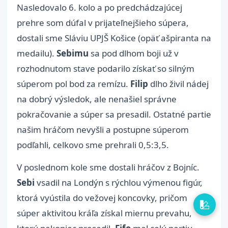
Nasledovalo 6. kolo a po predchádzajúcej
prehre som dúfal v prijateľnejšieho súpera,
dostali sme Sláviu UPJŠ Košice (opäť ašpiranta na
medailu).
Sebimu
sa pod dlhom boji už v
rozhodnutom stave podarilo získať so silným
súperom pol bod za remízu.
Filip
dlho živil nádej
na dobrý výsledok, ale nenašiel správne
pokračovanie a súper sa presadil. Ostatné partie
našim hráčom nevyšli a postupne súperom
podľahli, celkovo sme prehrali 0,5:3,5.
V poslednom kole sme dostali hráčov z Bojníc.
Sebi
vsadil na Londýn s rýchlou výmenou figúr,
ktorá vyústila do vežovej koncovky, pričom
súper aktivitou kráľa získal miernu prevahu,