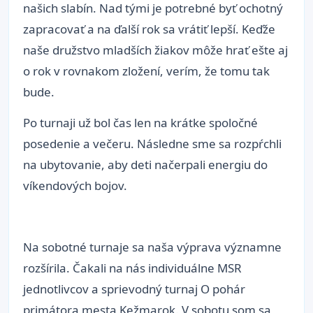
našich slabín. Nad tými je potrebné byť ochotný
zapracovať a na ďalší rok sa vrátiť lepší. Keďže
naše družstvo mladších žiakov môže hrať ešte aj
o rok v rovnakom zložení, verím, že tomu tak
bude.
Po turnaji už bol čas len na krátke spoločné
posedenie a večeru. Následne sme sa rozpŕchli
na ubytovanie, aby deti načerpali energiu do
víkendových bojov.
Na sobotné turnaje sa naša výprava významne
rozšírila. Čakali na nás individuálne MSR
jednotlivcov a sprievodný turnaj O pohár
primátora mesta Kežmarok. V sobotu som sa