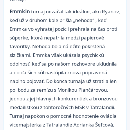
Emmkin
turnaj nezačal tak ideálne, ako Ryanov,
keď už v druhom kole prišla „nehoda“ , keď
Emmka vo vyhratej pozícii prehrala na čas proti
súperke, ktorá nepatrila medzi papierové
favoritky. Nehoda bola náležite pokrstená
slzičkami. Emmka však ukázala psychickú
odolnosť, keď sa po našom rozhovore ukľudnila
a do ďalších kôl nastúpila znova pripravená
naplno bojovať. Do konca turnaja už stratila len
pol bodu za remízu s Monikou Plančárovou,
jednou z jej hlavných konkurentiek a bronzovou
medailistkou z tohtoročných MSR v Tatralandii.
Turnaj napokon o pomocné hodnotenie ovládla
vicemajsterka z Tatralandie Adrianka Šefcová,