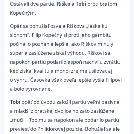
Ostávali dve partie.
Riško
a
Tobi
proti bratom
Kopečným.
Opäť sa bohužiaľ ozvala Riškova „láska ku
slonom“. Filip Kopečný si proti jeho gambitu
počínal o poznanie lepšie, ako Riškov minulý
súper a zaslúžene získal výhodu. Riškovi sa
napokon partiu podarilo aspoň nachvíľu zvrátiť,
keď získal kvalitu a mohol zrejme usilovať aj
o výhru. Časovka však oveľa lepšie vyšla Filipovi
a bolo vyrovnané.
Tobi
opäť od úvodu založil partiu veľmi pasívne
a mladší z bratskej dvojice ho zato zaslúžene
„mučil“. Tobimu sa napokon ale podarilo partiu
previesť do Philidorovej pozície. Bohužiaľ sa ale