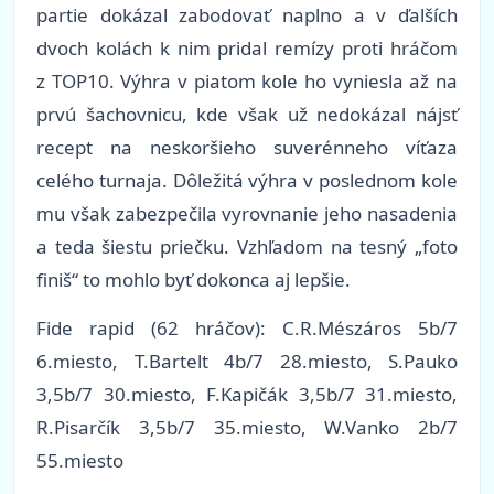
partie dokázal zabodovať naplno a v ďalších
dvoch kolách k nim pridal remízy proti hráčom
z TOP10. Výhra v piatom kole ho vyniesla až na
prvú šachovnicu, kde však už nedokázal nájsť
recept na neskoršieho suverénneho víťaza
celého turnaja. Dôležitá výhra v poslednom kole
mu však zabezpečila vyrovnanie jeho nasadenia
a teda šiestu priečku. Vzhľadom na tesný „foto
finiš“ to mohlo byť dokonca aj lepšie.
Fide rapid (62 hráčov): C.R.Mészáros 5b/7
6.miesto, T.Bartelt 4b/7 28.miesto, S.Pauko
3,5b/7 30.miesto, F.Kapičák 3,5b/7 31.miesto,
R.Pisarčík 3,5b/7 35.miesto, W.Vanko 2b/7
55.miesto