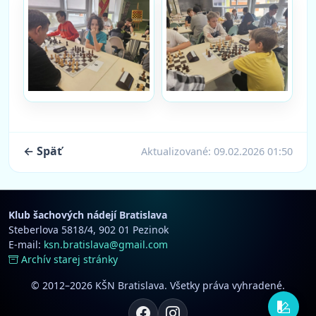
← Späť
Aktualizované:
09.02.2026 01:50
Klub šachových nádejí Bratislava
Steberlova 5818/4, 902 01 Pezinok
E-mail:
ksn.bratislava@gmail.com
Archív starej stránky
© 2012–2026 KŠN Bratislava. Všetky práva vyhradené.