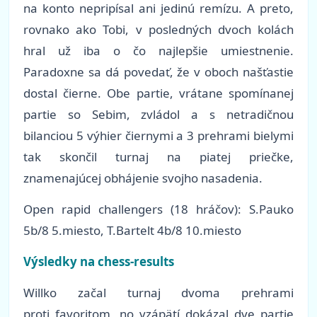
na konto nepripísal ani jedinú remízu. A preto,
rovnako ako Tobi, v posledných dvoch kolách
hral už iba o čo najlepšie umiestnenie.
Paradoxne sa dá povedať, že v oboch našťastie
dostal čierne. Obe partie, vrátane spomínanej
partie so Sebim, zvládol a s netradičnou
bilanciou 5 výhier čiernymi a 3 prehrami bielymi
tak skončil turnaj na piatej priečke,
znamenajúcej obhájenie svojho nasadenia.
Open rapid challengers (18 hráčov): S.Pauko
5b/8 5.miesto, T.Bartelt 4b/8 10.miesto
Výsledky na chess-results
Willko začal turnaj dvoma prehrami
proti favoritom, no vzápätí dokázal dve partie