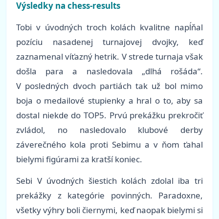
Výsledky na chess-results
Tobi v úvodných troch kolách kvalitne napĺňal
pozíciu nasadenej turnajovej dvojky, keď
zaznamenal víťazný hetrik. V strede turnaja však
došla para a nasledovala „dlhá rošáda“.
V posledných dvoch partiách tak už bol mimo
boja o medailové stupienky a hral o to, aby sa
dostal niekde do TOP5. Prvú prekážku prekročiť
zvládol, no nasledovalo klubové derby
záverečného kola proti Sebimu a v ňom ťahal
bielymi figúrami za kratší koniec.
Sebi V úvodných šiestich kolách zdolal iba tri
prekážky z kategórie povinných. Paradoxne,
všetky výhry boli čiernymi, keď naopak bielymi si