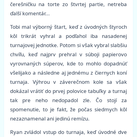
čerešničku na torte zo štvrtej partie, netreba
ďalší komentár...
Tobi mal výborný štart, keď z úvodných štyroch
kôl trikrát vyhral a podľahol iba nasadenej
turnajovej jednotke. Potom si však vybral slabšiu
chvíľu, keď najprv prehral v súboji papierovo
vyrovnaných súperov, kde to mohlo dopadnúť
všelijako a následne aj jednému z čiernych koní
turnaja. Výhrou v záverečnom kole sa však
dokázal vrátiť do prvej polovice tabuľky a turnaj
tak pre neho nedopadol zle. Čo stojí za
spomenutie, to je fakt, že počas siedmych kôl
nezaznamenal ani jedinú remízu.
Ryan zvládol vstup do turnaja, keď úvodné dve