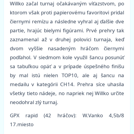
Willko začal turnaj očakávaným víťazstvom, po
ktorom však proti papierovému favoritovi pridal
čiernymi remízu a následne vyhral aj ďalšie dve
partie, hrajúc bielymi figúrami. Prvé prehry tak
zaznamenal až v druhej polovici turnaja, keď
dvom vyššie nasadeným hráčom čiernymi
podľahol. V siedmom kole využil šancu posunúť
sa tabuľkou opäť a v prípade úspešného finišu
by mal istú nielen TOP10, ale aj šancu na
medailu v kategórii CH14. Prehra síce uhasila
všetky tieto nádeje, no napriek nej Willko určite
neodohral zlý turnaj.
GPX rapid (42 hráčov): W.Vanko 4,5b/8
17.miesto