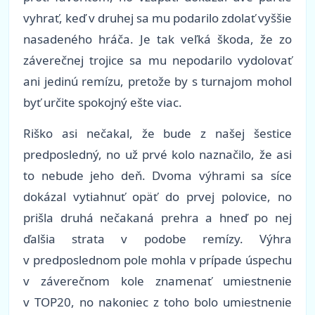
vyhrať, keď v druhej sa mu podarilo zdolať vyššie
nasadeného hráča. Je tak veľká škoda, že zo
záverečnej trojice sa mu nepodarilo vydolovať
ani jedinú remízu, pretože by s turnajom mohol
byť určite spokojný ešte viac.
Riško asi nečakal, že bude z našej šestice
predposledný, no už prvé kolo naznačilo, že asi
to nebude jeho deň. Dvoma výhrami sa síce
dokázal vytiahnuť opäť do prvej polovice, no
prišla druhá nečakaná prehra a hneď po nej
ďalšia strata v podobe remízy. Výhra
v predposlednom pole mohla v prípade úspechu
v záverečnom kole znamenať umiestnenie
v TOP20, no nakoniec z toho bolo umiestnenie