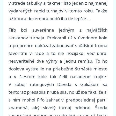
v strede tabuľky a takmer isto jeden z najmenej
vydarených rapid turnajov v tomto roku. Takže
už konca decembra budú iba tie lepšie...
Fifo bol suverénne jedným z najväčších
skokanov turnaja. Prekvapil už v úvodnom kole
a po prehre dokázal zabodovať s ďalšími troma
favoritmi v rade a to nie hocijako, veď uhral
neuveriteľné dve výhry a jednu remízu. To ho
doslova vystrelilo na priebežné štrnáste miesto
a v šiestom kole tak čelil nasadenej trojke.
V súboji ratingových Dávida s Goliášom sa
tentoraz presadila hrubá sila, no už iba fakt, že si
s ním mohol Fifo zahrať v predposlednej partii
znamená, aký skvelý turnaj odohral. Škoda
záverečnej prehry, no na druhej strane už by to