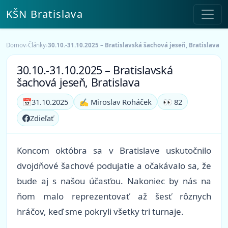
KŠN Bratislava
Domov
›
Články
›
30.10.-31.10.2025 – Bratislavská šachová jeseň, Bratislava
30.10.-31.10.2025 – Bratislavská
šachová jeseň, Bratislava
📅
31.10.2025
✍️ Miroslav Roháček
👀 82
Zdieľať
Koncom októbra sa v Bratislave uskutočnilo
dvojdňové šachové podujatie a očakávalo sa, že
bude aj s našou účasťou. Nakoniec by nás na
ňom malo reprezentovať až šesť rôznych
hráčov, keď sme pokryli všetky tri turnaje.