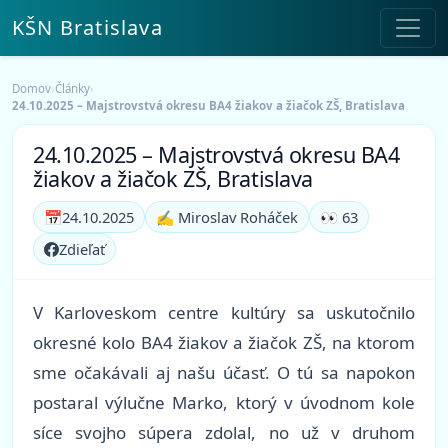
KŠN Bratislava
Domov
›
Články
›
24.10.2025 – Majstrovstvá okresu BA4 žiakov a žiačok ZŠ, Bratislava
24.10.2025 – Majstrovstvá okresu BA4
žiakov a žiačok ZŠ, Bratislava
📅
24.10.2025
✍️ Miroslav Roháček
👀 63
Zdieľať
V Karloveskom centre kultúry sa uskutočnilo
okresné kolo BA4 žiakov a žiačok ZŠ, na ktorom
sme očakávali aj našu účasť. O tú sa napokon
postaral výlučne Marko, ktorý v úvodnom kole
síce svojho súpera zdolal, no už v druhom