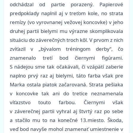
odchádzal od partie porazený. Papierové
predpoklady naplnil aj v treťom kole, no strata
remízy (vo vyrovnanej vežovej koncovke) v jeho
druhej partii bielymi mu výrazne skomplikovala
situáciu do záverečných troch kôl. V prvom z nich
zvíťazil v „bývalom tréningom derby“, čo
znamenalo tretí bod čiernymi figúrami.
S nádejou sme tak očakávali, či vzápätí zaberie
naplno prvý raz aj bielymi, táto farba však pre
Marka ostala piatok začarovaná. Strata pešiaka
v koncovke tak ani do tretice neznamenala
víťazstvo touto farbou. Čiernymi však
v záverečnej partii vyhral aj štvrtý raz po sebe
a stačilo mu to na konečné 13.miesto. Škoda,
veď bod navyše mohol znamenať umiestnenie v