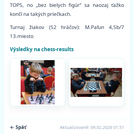
TOP5, no „bez bielych figúr“ sa naozaj ťažko
končí na takých priečkach.
Turnaj žiakov (52 hráčov): M.Paľun 4,5b/7
13.miesto
Výsledky na chess-results
← Späť
Aktualizované:
09.02.2026 01:51