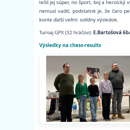
tešil jej súper, no šport, boj a heroic
nemusí vadiť, podstatné je, že čaro 
konte ďalší veľmi solídny výsledok.
Turnaj GPX (32 hráčov):
E.Bartošová 6b
Výsledky na chess-results