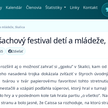
y
Kalendár
Členovia
Štatistiky
Linky
Kontakt
a mládeže, Skalica
šachový festival detí a mládeže, 
55
Zdieľať
rozšíril aj o možnosť zahrať si „gpxku“ v Skalici, kam o
 jeho nasadená trojka dokázala zvíťaziť v štyroch úvodn
 tvárou v tvár papierovému favoritovi tohto stretnutia
nestačili a vzápätí podľahla súperovi, ktorý hral v turn
o hry a v poslednom kole tak hrala partiu „o všetko“. Nak
 stranu a bolo jasné, že Caissa sa rozhoduje, na ktorú stra