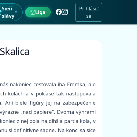
Sieň
Prihlásiť
Liga
slávy
sa
Skalica
d nás nakoniec cestovala iba Emmka, ale
ých kolách a v polčase tak nastupovala
. Ani biele figúry jej na zabezpečenie
aji výrazne „nad papiere“. Dvoma výhrami
oniec z nej bola najdlhšia partia kola, v
nu si definitívne sadne. Na konci sa síce