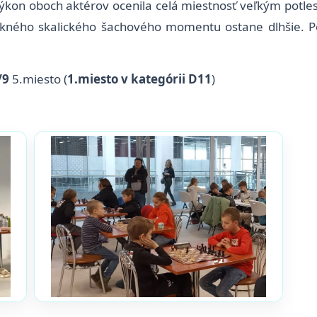
ký výkon oboch aktérov ocenila celá miestnosť veľkým potle
pekného skalického šachového momentu ostane dlhšie.
/9
5.miesto (
1.miesto v kategórii D11
)