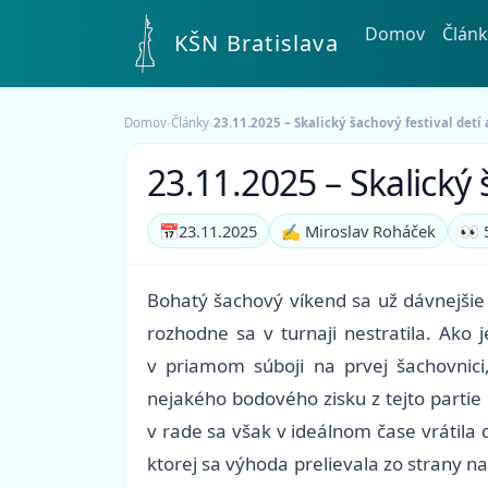
Domov
Článk
KŠN Bratislava
Domov
›
Články
›
23.11.2025 – Skalický šachový festival detí 
23.11.2025 – Skalický 
📅
23.11.2025
✍️ Miroslav Roháček
👀 
Bohatý šachový víkend sa už dávnejšie 
rozhodne sa v turnaji nestratila. Ako
v priamom súboji na prvej šachovnici,
nejakého bodového zisku z tejto partie 
v rade sa však v ideálnom čase vrátila d
ktorej sa výhoda prelievala zo strany na