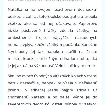
Natálka si na svojom „šachovom dôchodku“
odskočila zahrať toto školské podujatie a urobila
všetko, ako sa od nej očakávalo. Papierovo
nižšie postavené hráčky zdolala všetky, na
umiestnenie trojice najvyššie nasadených
nemala vplyv, keďže všetkým podľahla. Konečné
štyri body jej tak napokon stačili na šieste
miesto, ktoré je približným odhadom toho, aká
je jej aktuálna výkonnosť. Veľmi solídny priemer.
Simi po dvoch úvodných víťazných kolách v tretej
hetrik nezavŕšila, naopak pripísala si nečakanú
prehru. V stíhacej jazde najprv zdolala už
spomínanú Natálku a po ďalšej výhre jej do
záverečných dvoch kôl ostali „súboje o všetko“.