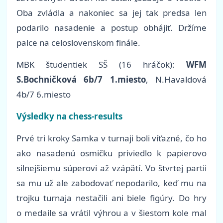
Oba zvládla a nakoniec sa jej tak predsa len
podarilo nasadenie a postup obhájiť. Držíme
palce na celoslovenskom finále.
MBK študentiek SŠ (16 hráčok):
WFM
S.Bochničková 6b/7 1.miesto
, N.Havaldová
4b/7 6.miesto
Výsledky na chess-results
Prvé tri kroky Samka v turnaji boli víťazné, čo ho
ako nasadenú osmičku priviedlo k papierovo
silnejšiemu súperovi až vzápätí. Vo štvrtej partii
sa mu už ale zabodovať nepodarilo, keď mu na
trojku turnaja nestačili ani biele figúry. Do hry
o medaile sa vrátil výhrou a v šiestom kole mal