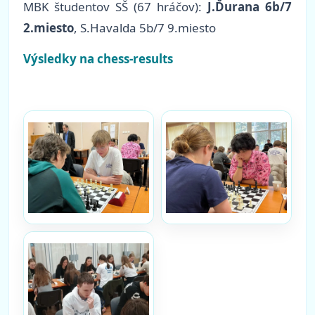
MBK študentov SŠ (67 hráčov):
J.Ďurana 6b/7
2.miesto
, S.Havalda 5b/7 9.miesto
Výsledky na chess-results