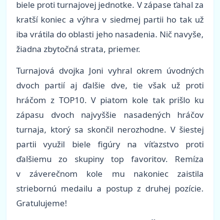
biele proti turnajovej jednotke. V zápase ťahal za
kratší koniec a výhra v siedmej partii ho tak už
iba vrátila do oblasti jeho nasadenia. Nič navyše,
žiadna zbytočná strata, priemer.
Turnajová dvojka Joni vyhral okrem úvodných
dvoch partií aj ďalšie dve, tie však už proti
hráčom z TOP10. V piatom kole tak prišlo ku
zápasu dvoch najvyššie nasadených hráčov
turnaja, ktorý sa skončil nerozhodne. V šiestej
partii využil biele figúry na víťazstvo proti
ďalšiemu zo skupiny top favoritov. Remíza
v záverečnom kole mu nakoniec zaistila
striebornú medailu a postup z druhej pozície.
Gratulujeme!