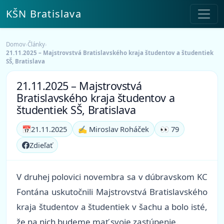
KŠN Bratislava
Domov
›
Články
›
21.11.2025 – Majstrovstvá Bratislavského kraja študentov a študentiek
SŠ, Bratislava
21.11.2025 – Majstrovstvá
Bratislavského kraja študentov a
študentiek SŠ, Bratislava
📅
21.11.2025
✍️ Miroslav Roháček
👀 79
Zdieľať
V druhej polovici novembra sa v dúbravskom KC
Fontána uskutočnili Majstrovstvá Bratislavského
kraja študentov a študentiek v šachu a bolo isté,
že na nich budeme mať svoje zastúpenie.