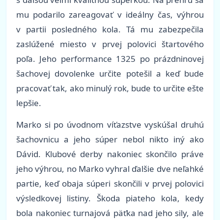
mu podarilo zareagovať v ideálny čas, výhrou
v partii posledného kola. Tá mu zabezpečila
zaslúžené miesto v prvej polovici štartového
poľa. Jeho performance 1325 po prázdninovej
šachovej dovolenke určite potešil a keď bude
pracovať tak, ako minulý rok, bude to určite ešte
lepšie.
Marko si po úvodnom víťazstve vyskúšal druhú
šachovnicu a jeho súper nebol nikto iný ako
Dávid. Klubové derby nakoniec skončilo práve
jeho výhrou, no Marko vyhral ďalšie dve neľahké
partie, keď obaja súperi skončili v prvej polovici
výsledkovej listiny. Škoda piateho kola, kedy
bola nakoniec turnajová päťka nad jeho sily, ale