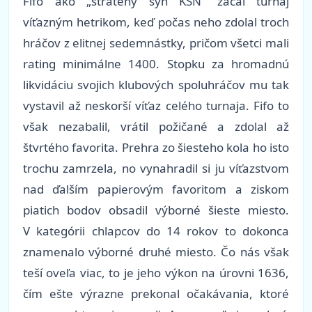
Fifo ako „stratený syn KŠN“ začal turnaj
víťazným hetrikom, keď počas neho zdolal troch
hráčov z elitnej sedemnástky, pričom všetci mali
rating minimálne 1400. Stopku za hromadnú
likvidáciu svojich klubových spoluhráčov mu tak
vystavil až neskorší víťaz celého turnaja. Fifo to
však nezabalil, vrátil požičané a zdolal až
štvrtého favorita. Prehra zo šiesteho kola ho isto
trochu zamrzela, no vynahradil si ju víťazstvom
nad ďalším papierovým favoritom a ziskom
piatich bodov obsadil výborné šieste miesto.
V kategórii chlapcov do 14 rokov to dokonca
znamenalo výborné druhé miesto. Čo nás však
teší oveľa viac, to je jeho výkon na úrovni 1636,
čím ešte výrazne prekonal očakávania, ktoré