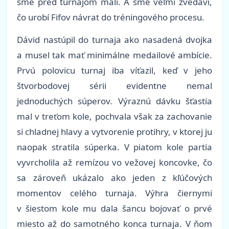
sme pred turnajom mali. A sme veľmi zvedaví,
čo urobí Fifov návrat do tréningového procesu.
Dávid nastúpil do turnaja ako nasadená dvojka
a musel tak mať minimálne medailové ambície.
Prvú polovicu turnaj iba víťazil, keď v jeho
štvorbodovej sérii evidentne nemal
jednoduchých súperov. Výraznú dávku šťastia
mal v treťom kole, pochvala však za zachovanie
si chladnej hlavy a vytvorenie protihry, v ktorej ju
naopak stratila súperka. V piatom kole partia
vyvrcholila až remízou vo vežovej koncovke, čo
sa zároveň ukázalo ako jeden z kľúčových
momentov celého turnaja. Výhra čiernymi
v šiestom kole mu dala šancu bojovať o prvé
miesto až do samotného konca turnaja. V ňom