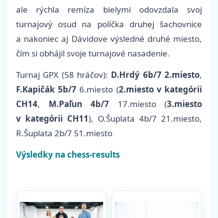
ale rýchla remíza bielymi odovzdala svoj
turnajový osud na políčka druhej šachovnice
a nakoniec aj Dávidove výsledné druhé miesto,
čím si obhájil svoje turnajové nasadenie.
Turnaj GPX (58 hráčov):
D.Hrdý 6b/7 2.miesto
,
F.Kapičák 5b/7
6.miesto (
2.miesto v kategórii
CH14
,
M.Paľun 4b/7
17.miesto (
3.miesto
v kategórii CH11
), O.Šuplata 4b/7 21.miesto,
R.Šuplata 2b/7 51.miesto
Výsledky na chess-results