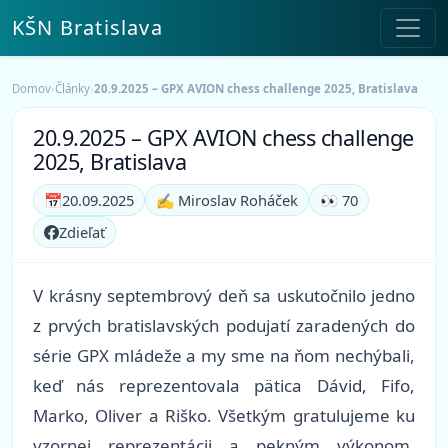
KŠN Bratislava
Domov
›
Články
›
20.9.2025 – GPX AVION chess challenge 2025, Bratislava
20.9.2025 – GPX AVION chess challenge
2025, Bratislava
📅
20.09.2025
✍️ Miroslav Roháček
👀 70
Zdieľať
V krásny septembrový deň sa uskutočnilo jedno
z prvých bratislavských podujatí zaradených do
série GPX mládeže a my sme na ňom nechýbali,
keď nás reprezentovala pätica Dávid, Fifo,
Marko, Oliver a Riško. Všetkým gratulujeme ku
vzornej reprezentácii a pekným výkonom.