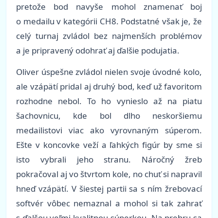
pretože bod navyše mohol znamenať boj
o medailu v kategórii CH8. Podstatné však je, že
celý turnaj zvládol bez najmenších problémov
a je pripravený odohrať aj ďalšie podujatia.
Oliver úspešne zvládol nielen svoje úvodné kolo,
ale vzápätí pridal aj druhý bod, keď už favoritom
rozhodne nebol. To ho vynieslo až na piatu
šachovnicu, kde bol dlho neskoršiemu
medailistovi viac ako vyrovnaným súperom.
Ešte v koncovke veží a ľahkých figúr by sme si
isto vybrali jeho stranu. Náročný žreb
pokračoval aj vo štvrtom kole, no chuť si napravil
hneď vzápätí. V šiestej partii sa s ním žrebovací
softvér vôbec nemaznal a mohol si tak zahrať
s ďalšou veľmi kvalitnou súperkou. Na prehru sa