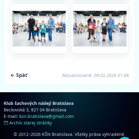
← Späť
Aktualizované:
09.02.2026 01:48
Klub šachových nádejí Bratislava
Beckovská 3, 821 04 Bratislava
E-mail:
ksn.bratislava@gmail.com
Archív starej stránky
© 2012–2026 KŠN Bratislava. Všetky práva vyhradené.