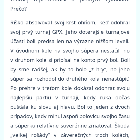
Prečo?
Riško absolvoval svoj krst ohňom, keď odohral
svoj prvý turnaj GPX. Jeho doterajšie turnajové
účasti boli predsa len na výrazne nižšom leveli.
V úvodnom kole na svojho súpera nestačil, no
v druhom kole si pripísal na konto prvý bol. Boli
by sme radšej, ak by to bolo „z hry“, no jeho
súper sa rozhodol do druhého kola nenastúpiť.
Po prehre v treťom kole dokázal odohrať svoju
najlepšiu partiu v turnaji, kedy ruka občas
púšťala ku slovu aj hlavu. Bol to jeden z dvoch
prípadov, kedy minul aspoň polovicu svojho času
a súperku relatívne suverénne zmatoval. Škoda
„veľkej rošády“ v záverečných troch kolách,