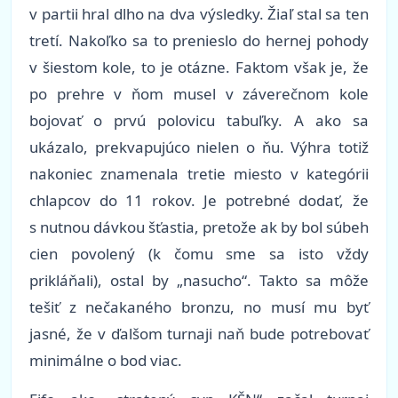
v partii hral dlho na dva výsledky. Žiaľ stal sa ten
tretí. Nakoľko sa to prenieslo do hernej pohody
v šiestom kole, to je otázne. Faktom však je, že
po prehre v ňom musel v záverečnom kole
bojovať o prvú polovicu tabuľky. A ako sa
ukázalo, prekvapujúco nielen o ňu. Výhra totiž
nakoniec znamenala tretie miesto v kategórii
chlapcov do 11 rokov. Je potrebné dodať, že
s nutnou dávkou šťastia, pretože ak by bol súbeh
cien povolený (k čomu sme sa isto vždy
prikláňali), ostal by „nasucho“. Takto sa môže
tešiť z nečakaného bronzu, no musí mu byť
jasné, že v ďalšom turnaji naň bude potrebovať
minimálne o bod viac.