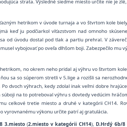
odujúca strata. Výsledné siedme miesto určite nie je zlé,
íťazným hetrikom v úvode turnaja a vo štvrtom kole bie
ajmä keď ju podčiarkol víťazstvom nad omnoho skúsen
a od úvodu dostal pod tlak a partiu prehral. V záverečn
o musel vybojovať po oveľa dlhšom boji. Zabezpečilo mu vý
m hetrikom, no okrem neho pridal aj výhru vo štvrtom ko
 ňou sa so súperom stretli v 5.lige a rozišli sa nerozho
 Po dvoch výhrach, kedy zdolal inak veľmi dobre hrajúc
 súboji na to potreboval výhru s dovtedy vedúcim hráčom,
 mu celkové tretie miesto a druhé v kategórii CH14. Ro
eho vyrovnanému výkonu určite patrí aj gratulácia.
8 3.miesto
(
2.miesto v kategórii CH14
),
D.Hrdý 6b/8