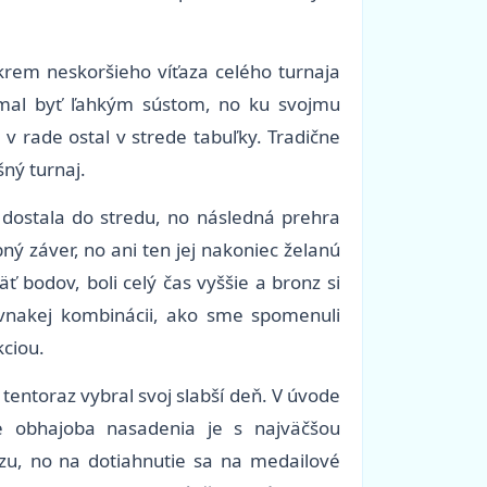
okrem neskoršieho víťaza celého turnaja
 nemal byť ľahkým sústom, no ku svojmu
 v rade ostal v strede tabuľky. Tradične
ný turnaj.
 dostala do stredu, no následná prehra
bný záver, no ani ten jej nakoniec želanú
ť bodov, boli celý čas vyššie a bronz si
rovnakej kombinácii, ako sme spomenuli
kciou.
 tentoraz vybral svoj slabší deň. V úvode
 že obhajoba nasadenia je s najväčšou
zu, no na dotiahnutie sa na medailové