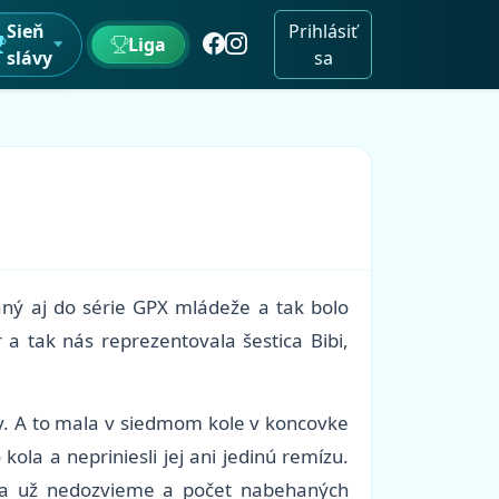
Sieň
Prihlásiť
Liga
slávy
sa
vaný aj do série GPX mládeže a tak bolo
a tak nás reprezentovala šestica Bibi,
ky. A to mala v siedmom kole v koncovke
la a nepriniesli jej ani jedinú remízu.
 sa už nedozvieme a počet nabehaných