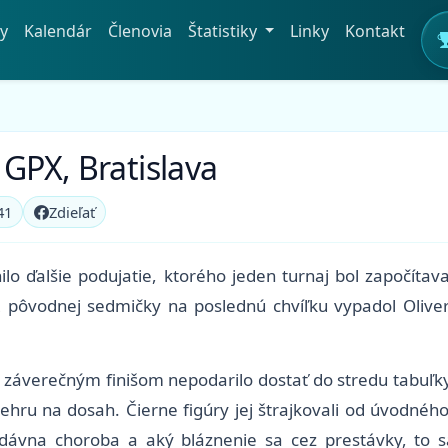
y
Kalendár
Členovia
Štatistiky
Linky
Kontakt
 GPX, Bratislava
41
Zdieľať
lo ďalšie podujatie, ktorého jeden turnaj bol započíta
ôvodnej sedmičky na poslednú chvíľku vypadol Oliver 
ani záverečným finišom nepodarilo dostať do stredu tabuľ
 na dosah. Čierne figúry jej štrajkovali od úvodného ko
edávna choroba a aký bláznenie sa cez prestávky, to