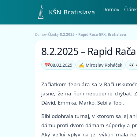
Domov
Článk
KŠN Bratislava
Domov
›
Články
›
8.2.2025 – Rapid Rača GPX, Bratislava
8.2.2025 – Rapid Rača
📅
08.02.2025
✍️ Miroslav Roháček
👀 
Začiatkom februára sa v Rači uskutočni
jasné, že na ňom nebudeme chýbať. Z p
Dávid, Emmka, Marko, Sebi a Tobi.
Bibi odohrala turnaj, v ktorom sa jej 
dámu proti dvom dámam súperky a prehru
Aký veľký vplyv na jej výkon mala n