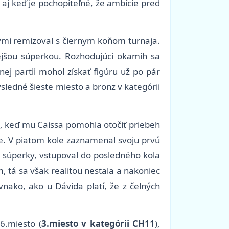
 aj keď je pochopiteľné, že ambície pred
lymi remizoval s čiernym koňom turnaja.
ejšou súperkou. Rozhodujúci okamih sa
ej partii mohol získať figúru už po pár
sledné šieste miesto a bronz v kategórii
le, keď mu Caissa pomohla otočiť priebeh
dne. V piatom kole zaznamenal svoju prvú
e súperky, vstupoval do posledného kola
 tá sa však realitou nestala a nakoniec
vnako, ako u Dávida platí, že z čelných
6.miesto (
3.miesto v kategórii CH11
),