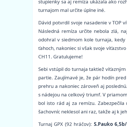
stupienky sa aj remíza ukázala ako rozh
turnajom mal určite úplne iné.
Dávid potvrdil svoje nasadenie v TOP v
Následná remíza určite nebola zlá, n
odohral v siedmom kole turnaja, kedy s
ťahoch, nakoniec si však svoje víťazstv
CH11. Gratulujeme!
Sebi vstúpil do turnaja taktiež víťazný
partie. Zaujímavé je, že pár hodín pred
prehru a nakoniec zároveň aj poslednú.
s nádejou na celkový triumf. V priamom
bol isto rád aj za remízu. Zabezpečila
šachovníc neklesol ani raz, takže aj k j
Turnaj GPX (92 hráčov):
S.Pauko 6,5b/