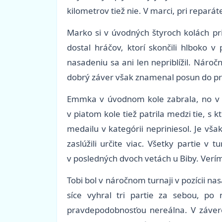
kilometrov tiež nie. V marci, pri repará
Marko si v úvodných štyroch kolách pri
dostal hráčov, ktorí skončili hlboko 
nasadeniu sa ani len nepriblížil. Nároč
dobrý záver však znamenal posun do prve
Emmka v úvodnom kole zabrala, no v ďa
v piatom kole tiež patrila medzi tie, s 
medailu v kategórii nepriniesol. Je vša
zaslúžili určite viac. Všetky partie 
v posledných dvoch vetách u Biby. Verím
Tobi bol v náročnom turnaji v pozícii na
síce vyhral tri partie za sebou, po 
pravdepodobnosťou nereálna. V závere