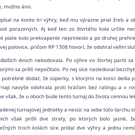
te, možno áno.
písal na konto tri výhry, keď mu výrazne prial žreb a 
v poli porazených. Aj keď ten zo štvrtého kola určite
né piate kolo prekvapenie neprinieslo a po druhej prehre
j polovice, pričom RP 1308 hovorí, že odohral veľmi sluš
lších dvoch nebodovala. Po výhre vo štvrtej partii sa
ktorými sa príliš nepočítalo. Po nej síce nasledoval bezchy
k potrebné dodať, že súperky, s ktorými na konci delila pä
v turnaji navyše odohrala proti hráčom bez ratingu a v 
e však, že u oboch bude tento turnaj do života cennou le
sadenej turnajovej jednotky a nesúc na sebe túto ťarchu si
nich však prišli dve straty, po ktorých bolo jasné,
čných troch kolách síce pridal dve výhry a jednu remí