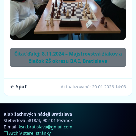
Čítať ďalej: 8.11.2024 – Majstrovstvá žiakov a
žiačok ZŠ okresu BA I, Bratislava
← Späť
Aktualizované:
20.01.2026 14:03
Klub šachových nádejí Bratislava
Steberlova 5818/4, 902 01 Pezinok
E-mail:
ksn.bratislava@gmail.com
Archív starej stránky