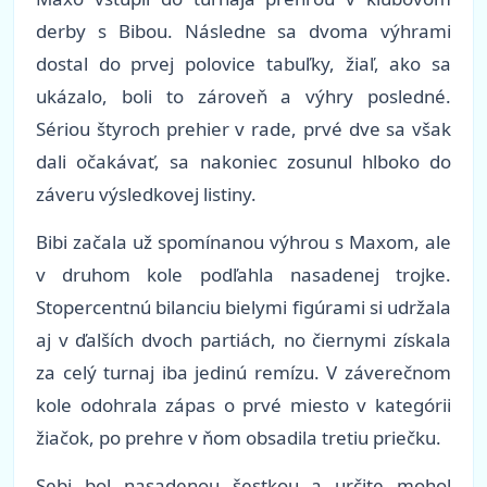
derby s Bibou. Následne sa dvoma výhrami
dostal do prvej polovice tabuľky, žiaľ, ako sa
ukázalo, boli to zároveň a výhry posledné.
Sériou štyroch prehier v rade, prvé dve sa však
dali očakávať, sa nakoniec zosunul hlboko do
záveru výsledkovej listiny.
Bibi začala už spomínanou výhrou s Maxom, ale
v druhom kole podľahla nasadenej trojke.
Stopercentnú bilanciu bielymi figúrami si udržala
aj v ďalších dvoch partiách, no čiernymi získala
za celý turnaj iba jedinú remízu. V záverečnom
kole odohrala zápas o prvé miesto v kategórii
žiačok, po prehre v ňom obsadila tretiu priečku.
Sebi bol nasadenou šestkou a určite mohol