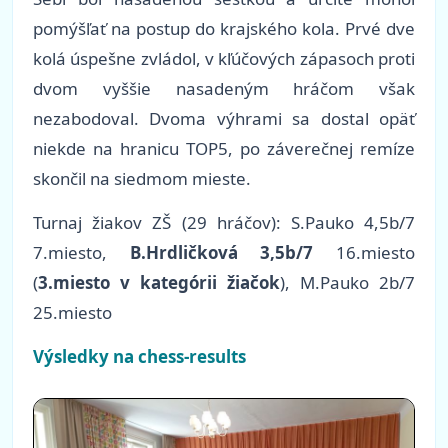
pomýšľať na postup do krajského kola. Prvé dve
kolá úspešne zvládol, v kľúčových zápasoch proti
dvom vyššie nasadeným hráčom však
nezabodoval. Dvoma výhrami sa dostal opäť
niekde na hranicu TOP5, po záverečnej remíze
skončil na siedmom mieste.
Turnaj žiakov ZŠ (29 hráčov): S.Pauko 4,5b/7
7.miesto,
B.Hrdličková 3,5b/7
16.miesto
(
3.miesto v kategórii žiačok
), M.Pauko 2b/7
25.miesto
Výsledky na chess-results