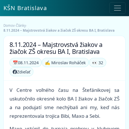
KŠN Bratislava
Domov
›
Články
›
8.11.2024 – Majstrovstvá žiakov a žiačok ZŠ okresu BA I, Bratislava
8.11.2024 – Majstrovstvá žiakov a
žiačok ZŠ okresu BA I, Bratislava
📅
08.11.2024
✍️ Miroslav Roháček
👀 32
Zdieľať
V Centre voľného času na Štefánikovej sa
uskutočnilo okresné kolo BA I žiakov a žiačok ZŠ
a na podujatí sme nechýbali ani my, keď nás
reprezentovala trojica Bibi, Maxo a Sebi.
Maxo vstúpil do turnaja prehrou v klubovom