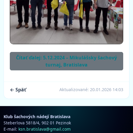
Čítať ďalej: 5.12.2024 – Mikulášsky šachový
turnaj, Bratislava
← Späť
Aktualizované:
20.01.2026 14:03
Klub šachových nádejí Bratislava
Steberlova 5818/4, 902 01 Pezinok
E-mail:
ksn.bratislava@gmail.com