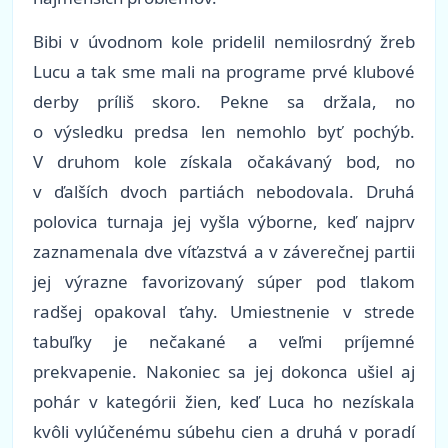
Bibi v úvodnom kole pridelil nemilosrdný žreb
Lucu a tak sme mali na programe prvé klubové
derby príliš skoro. Pekne sa držala, no
o výsledku predsa len nemohlo byť pochýb.
V druhom kole získala očakávaný bod, no
v ďalších dvoch partiách nebodovala. Druhá
polovica turnaja jej vyšla výborne, keď najprv
zaznamenala dve víťazstvá a v záverečnej partii
jej výrazne favorizovaný súper pod tlakom
radšej opakoval ťahy. Umiestnenie v strede
tabuľky je nečakané a veľmi príjemné
prekvapenie. Nakoniec sa jej dokonca ušiel aj
pohár v kategórii žien, keď Luca ho nezískala
kvôli vylúčenému súbehu cien a druhá v poradí