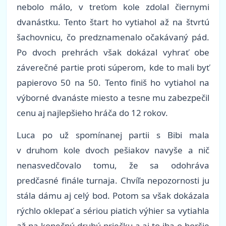
nebolo málo, v treťom kole zdolal čiernymi
dvanástku. Tento štart ho vytiahol až na štvrtú
šachovnicu, čo predznamenalo očakávaný pád.
Po dvoch prehrách však dokázal vyhrať obe
záverečné partie proti súperom, kde to mali byť
papierovo 50 na 50. Tento finiš ho vytiahol na
výborné dvanáste miesto a tesne mu zabezpečil
cenu aj najlepšieho hráča do 12 rokov.
Luca po už spomínanej partii s Bibi mala
v druhom kole dvoch pešiakov navyše a nič
nenasvedčovalo tomu, že sa odohráva
predčasné finále turnaja. Chvíľa nepozornosti ju
stála dámu aj celý bod. Potom sa však dokázala
rýchlo oklepať a sériou piatich výhier sa vytiahla
až na konečnú druhú priečku a aj to iba o horšie