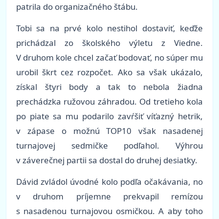
patrila do organizačného štábu.
Tobi sa na prvé kolo nestihol dostaviť, keďže
prichádzal zo školského výletu z Viedne.
V druhom kole chcel začať bodovať, no súper mu
urobil škrt cez rozpočet. Ako sa však ukázalo,
získal štyri body a tak to nebola žiadna
prechádzka ružovou záhradou. Od tretieho kola
po piate sa mu podarilo zavŕšiť víťazný hetrik,
v zápase o možnú TOP10 však nasadenej
turnajovej sedmičke podľahol. Výhrou
v záverečnej partii sa dostal do druhej desiatky.
Dávid zvládol úvodné kolo podľa očakávania, no
v druhom príjemne prekvapil remízou
s nasadenou turnajovou osmičkou. A aby toho