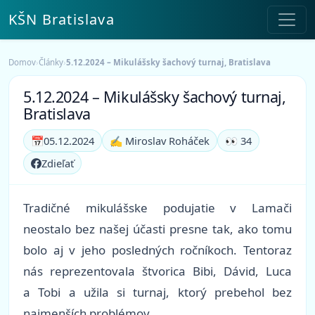
KŠN Bratislava
Domov
›
Články
›
5.12.2024 – Mikulášsky šachový turnaj, Bratislava
5.12.2024 – Mikulášsky šachový turnaj,
Bratislava
📅
05.12.2024
✍️ Miroslav Roháček
👀 34
Zdieľať
Tradičné mikulášske podujatie v Lamači
neostalo bez našej účasti presne tak, ako tomu
bolo aj v jeho posledných ročníkoch. Tentoraz
nás reprezentovala štvorica Bibi, Dávid, Luca
a Tobi a užila si turnaj, ktorý prebehol bez
najmenších problémov.