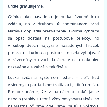
určite gratulujeme!
Grétka ako nasadená jednotka úvodné kolo
zvládla, no v druhom už spomínanom proti
Natálke dopustila prekvapenie. Dvoma výhrami
sa opäť dostala na postupové priečky, no
v súboji dvoch najvyššie nasadených hráčok
prehrala s Luckou a postup si musela vybojovať
v záverečných dvoch kolách. V nich nakoniec
nezaváhala a zahrá si tak finále.
Lucka zvíťazila systémom „štart – cieľ“, keď
v siedmych partiách nestratila ani jedinú remízu.
Predpokladáme, že v partiách to také jasné
nebolo (rapidy sú totiž vždy nevyspytateľné), no
na vlastné oči sme videli sme iba tú s Grétkou.