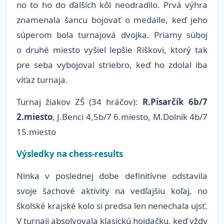
no to ho do ďalších kôl neodradilo. Prvá výhra
znamenala šancu bojovať o medaile, keď jeho
súperom bola turnajová dvojka. Priamy súboj
o druhé miesto vyšiel lepšie Riškovi, ktorý tak
pre seba vybojoval striebro, keď ho zdolal iba
víťaz turnaja.
Turnaj žiakov ZŠ (34 hráčov):
R.Pisarčík 6b/7
2.miesto
, J.Benci 4,5b/7 6.miesto, M.Dolník 4b/7
15.miesto
Výsledky na chess-results
Ninka v poslednej dobe definitívne odstavila
svoje šachové aktivity na vedľajšiu koľaj, no
školské krajské kolo si predsa len nenechala ujsť.
V turnaji absolvovala klasickú hojdačku, keď vždy