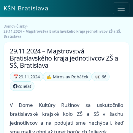
KŠN Bratislava
Domov
›
Články
›
29.11.2024 – Majstrovstvá Bratislavského kraja jednotlivcov ZŠ a SŠ,
Bratislava
29.11.2024 – Majstrovstvá
Bratislavského kraja jednotlivcov ZŠ a
SŠ, Bratislava
📅
29.11.2024
✍️ Miroslav Roháček
👀 66
Zdieľať
V Dome Kultúry Ružinov sa uskutočnilo
bratislavské krajské kolo ZŠ a SŠ v šachu
jednotlivcov a na podujatí sme nechýbali, keď
sme mali v ohni až tucet horúcich želiezok.