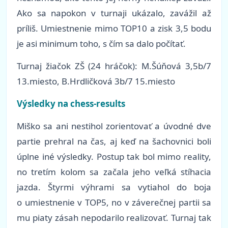
Ako sa napokon v turnaji ukázalo, zavážil až
príliš. Umiestnenie mimo TOP10 a zisk 3,5 bodu
je asi minimum toho, s čím sa dalo počítať.
Turnaj žiačok ZŠ (24 hráčok): M.Šúňová 3,5b/7
13.miesto, B.Hrdličková 3b/7 15.miesto
Výsledky na chess-results
Miško sa ani nestihol zorientovať a úvodné dve
partie prehral na čas, aj keď na šachovnici boli
úplne iné výsledky. Postup tak bol mimo reality,
no tretím kolom sa začala jeho veľká stíhacia
jazda. Štyrmi výhrami sa vytiahol do boja
o umiestnenie v TOP5, no v záverečnej partii sa
mu piaty zásah nepodarilo realizovať. Turnaj tak