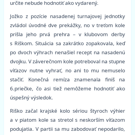
určite nebude hodnotiť ako vydarený.
Jožko z pozície nasadenej turnajovej jednotky
zvládol úvodné dve prekážky, no v treťom kole
prišla jeho prvá prehra – v klubovom derby
s Riškom. Situácia sa zakrátko zopakovala, keď
po dvoch výhrach nenašiel recept na nasadenú
dvojku. V záverečnom kole potreboval na stupne
víťazov nutne vyhrať, no ani to mu nemuselo
stačiť. Konečná remíza znamenala finiš na
6.priečke, čo asi tiež nemôžeme hodnotiť ako
úspešný výsledok.
Riško začal krajské kolo sériou štyroch výhier
a v piatom kole sa stretol s neskorším víťazom
podujatia. V partii sa mu zabodovať nepodarilo,