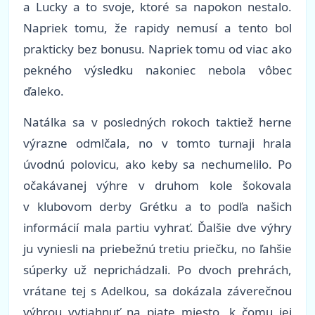
a Lucky a to svoje, ktoré sa napokon nestalo.
Napriek tomu, že rapidy nemusí a tento bol
prakticky bez bonusu. Napriek tomu od viac ako
pekného výsledku nakoniec nebola vôbec
ďaleko.
Natálka sa v posledných rokoch taktiež herne
výrazne odmlčala, no v tomto turnaji hrala
úvodnú polovicu, ako keby sa nechumelilo. Po
očakávanej výhre v druhom kole šokovala
v klubovom derby Grétku a to podľa našich
informácií mala partiu vyhrať. Ďalšie dve výhry
ju vyniesli na priebežnú tretiu priečku, no ľahšie
súperky už neprichádzali. Po dvoch prehrách,
vrátane tej s Adelkou, sa dokázala záverečnou
výhrou vytiahnuť na piate miesto, k čomu jej