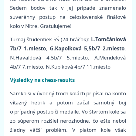
Sedem bodov tak v jej prípade znamenalo
suverénny postup na celoslovenské finálové
kolo v Nitre. Gratulujeme!
Turnaj študentiek SŠ (24 hráčok):
L.Tomčániová
7b/7 1.miesto
,
G.Kapolková 5,5b/7 2.miesto
,
N.Havaldová 4,5b/7 5.miesto, A.Mendelová
4b/7 7.miesto, N.Kubíková 4b/7 11.miesto
Výsledky na chess-results
Samko si v úvodný troch kolách pripísal na konto
víťazný hetrik a potom začal samotný boj
o prípadný postup či medaile. Vo štvrtom kole sa
zo súperom rozišiel nerozhodne, čo ešte nebol
žiadny väčší problém. V piatom kole však