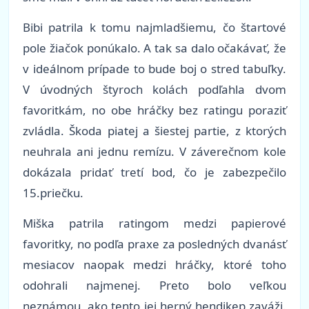
Bibi patrila k tomu najmladšiemu, čo štartové
pole žiačok ponúkalo. A tak sa dalo očakávať, že
v ideálnom prípade to bude boj o stred tabuľky.
V úvodných štyroch kolách podľahla dvom
favoritkám, no obe hráčky bez ratingu poraziť
zvládla. Škoda piatej a šiestej partie, z ktorých
neuhrala ani jednu remízu. V záverečnom kole
dokázala pridať tretí bod, čo je zabezpečilo
15.priečku.
Miška patrila ratingom medzi papierové
favoritky, no podľa praxe za posledných dvanásť
mesiacov naopak medzi hráčky, ktoré toho
odohrali najmenej. Preto bolo veľkou
neznámou, ako tento jej herný hendikep zaváži.