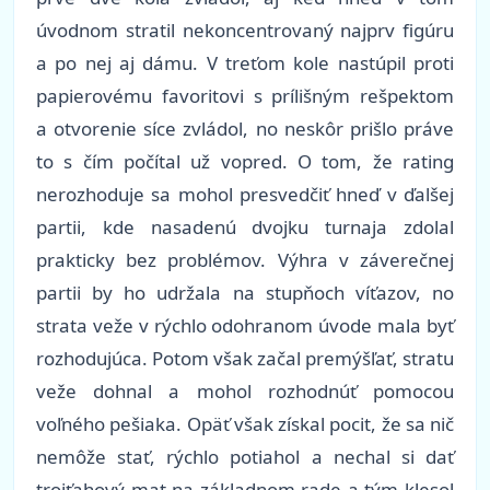
úvodnom stratil nekoncentrovaný najprv figúru
a po nej aj dámu. V treťom kole nastúpil proti
papierovému favoritovi s prílišným rešpektom
a otvorenie síce zvládol, no neskôr prišlo práve
to s čím počítal už vopred. O tom, že rating
nerozhoduje sa mohol presvedčiť hneď v ďalšej
partii, kde nasadenú dvojku turnaja zdolal
prakticky bez problémov. Výhra v záverečnej
partii by ho udržala na stupňoch víťazov, no
strata veže v rýchlo odohranom úvode mala byť
rozhodujúca. Potom však začal premýšľať, stratu
veže dohnal a mohol rozhodnúť pomocou
voľného pešiaka. Opäť však získal pocit, že sa nič
nemôže stať, rýchlo potiahol a nechal si dať
trojťahový mat na základnom rade a tým klesol