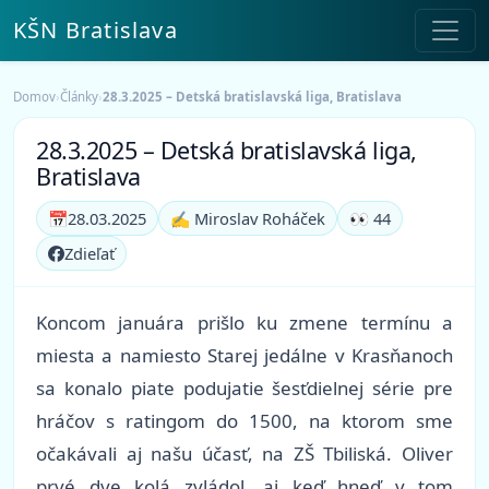
KŠN Bratislava
Domov
›
Články
›
28.3.2025 – Detská bratislavská liga, Bratislava
28.3.2025 – Detská bratislavská liga,
Bratislava
📅
28.03.2025
✍️ Miroslav Roháček
👀 44
Zdieľať
Koncom januára prišlo ku zmene termínu a
miesta a namiesto Starej jedálne v Krasňanoch
sa konalo piate podujatie šesťdielnej série pre
hráčov s ratingom do 1500, na ktorom sme
očakávali aj našu účasť, na ZŠ Tbiliská. Oliver
prvé dve kolá zvládol, aj keď hneď v tom