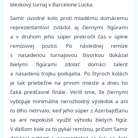
bleskový turnaj v Barcelone Lucka.
Samir úvodné kolo proti mladému domácemu
reprezentantovi zvládol aj čiernymi figúrami
a v druhom jeho súper prekročil čas v úplne
remízovej pozícii. Po následnej remíze
s nasadenou turnajovou štvorkou dokázal
bielymi figúrami zdolať domáci talent
a nasadenú trojku podujatia. Po štyroch kolách
je tak priebežne na prvom mieste a dnes ho
čaká predčasné finále. Verili sme, že čiernymi
vybojuje minimálne nerozhodný výsledok a ani
to dlho netrvalo, keď jeho súper z Azerbajdžanu
sa ani nepokúsil využiť výhodu bielych figúr.
V ďalšom kole za to pykal remízou, pričom Samir