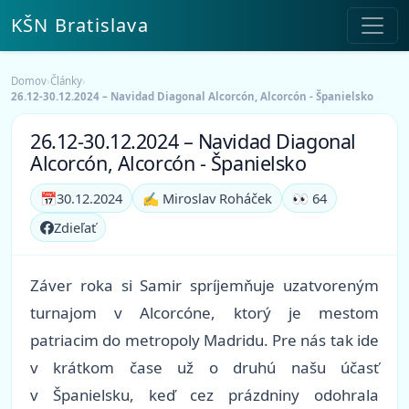
KŠN Bratislava
Domov
›
Články
›
26.12-30.12.2024 – Navidad Diagonal Alcorcón, Alcorcón - Španielsko
26.12-30.12.2024 – Navidad Diagonal
Alcorcón, Alcorcón - Španielsko
📅
30.12.2024
✍️ Miroslav Roháček
👀 64
Zdieľať
Záver roka si Samir spríjemňuje uzatvoreným
turnajom v Alcorcóne, ktorý je mestom
patriacim do metropoly Madridu. Pre nás tak ide
v krátkom čase už o druhú našu účasť
v Španielsku, keď cez prázdniny odohrala