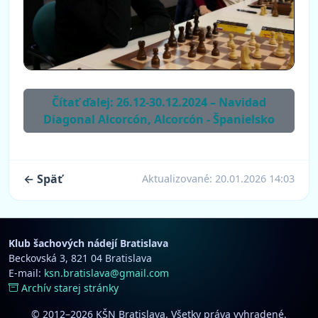
Čítať ďalej: 26.12-30.12.2024 – Navidad
Diagonal Alcorcón, Alcorcón - Španielsko
← Späť
Aktualizované:
20.01.2026 14:03
Klub šachových nádejí Bratislava
Beckovská 3, 821 04 Bratislava
E-mail:
ksn.bratislava@gmail.com
Archív starej stránky
© 2012–2026 KŠN Bratislava. Všetky práva vyhradené.