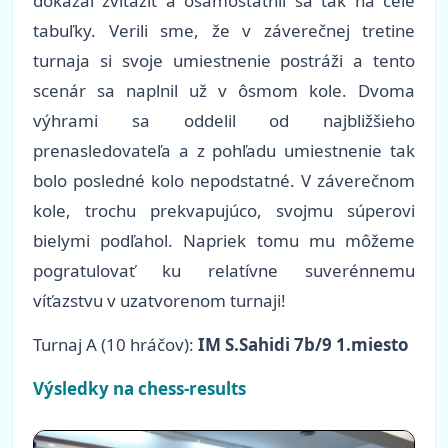
dokázal zvíťaziť a osamostatnil sa tak na čele
tabuľky. Verili sme, že v záverečnej tretine
turnaja si svoje umiestnenie postráži a tento
scenár sa naplnil už v ôsmom kole. Dvoma
výhrami sa oddelil od najbližšieho
prenasledovateľa a z pohľadu umiestnenie tak
bolo posledné kolo nepodstatné. V záverečnom
kole, trochu prekvapujúco, svojmu súperovi
bielymi podľahol. Napriek tomu mu môžeme
pogratulovať ku relatívne suverénnemu
víťazstvu v uzatvorenom turnaji!
Turnaj A (10 hráčov):
IM S.Sahidi 7b/9 1.miesto
Výsledky na chess-results