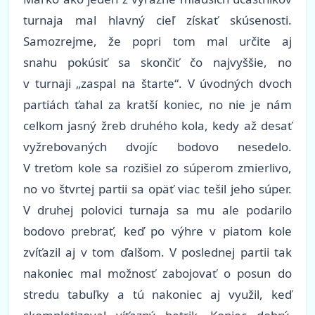
turnaja mal hlavný cieľ získať skúsenosti.
Samozrejme, že popri tom mal určite aj
snahu pokúsiť sa skončiť čo najvyššie, no
v turnaji „zaspal na štarte“. V úvodných dvoch
partiách ťahal za kratší koniec, no nie je nám
celkom jasný žreb druhého kola, kedy až desať
vyžrebovaných dvojíc bodovo nesedelo.
V treťom kole sa rozišiel zo súperom zmierlivo,
no vo štvrtej partii sa opäť viac tešil jeho súper.
V druhej polovici turnaja sa mu ale podarilo
bodovo prebrať, keď po výhre v piatom kole
zvíťazil aj v tom ďalšom. V poslednej partii tak
nakoniec mal možnosť zabojovať o posun do
stredu tabuľky a tú nakoniec aj využil, keď