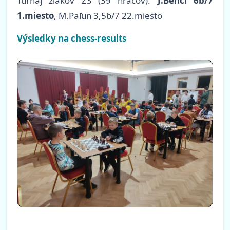
Turnaj žiakov ZŠ (39 hráčov):
J.Benci 6b/7
1.miesto
, M.Paľun 3,5b/7 22.miesto
Výsledky na chess-results