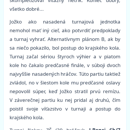
skompletizoval víťazný hetrik. Koniec dobrý,
všetko dobré...
Jožko ako nasadená turnajová jednotka
nemohol mať iný cieľ, ako potvrdiť predpoklady
a turnaj vyhrať. Alternatívnym plánom B, ak by
sa niečo pokazilo, bol postup do krajského kola.
Turnaj začal sériou štyroch výhier a v piatom
kole ho čakalo predčasné finále, v súboji dvoch
najvyššie nasadených hráčov. Túto partiu taktiež
zvládol, no v šiestom kole mu predčasné oslavy
nepovolil súper, keď Jožko stratil prvú remízu.
V záverečnej partiu ku nej pridal aj druhú, čím
poistil svoje víťazstvo v turnaji a postup do
krajského kola.