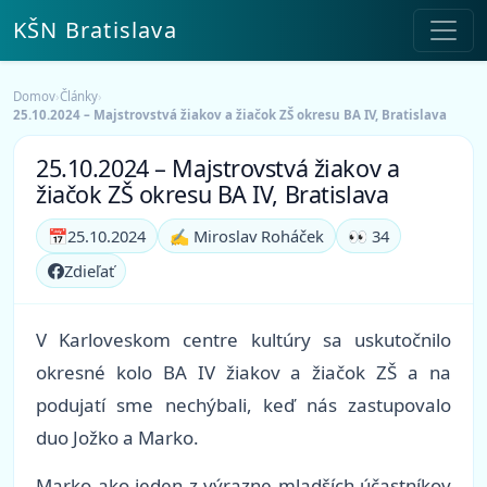
KŠN Bratislava
Domov
›
Články
›
25.10.2024 – Majstrovstvá žiakov a žiačok ZŠ okresu BA IV, Bratislava
25.10.2024 – Majstrovstvá žiakov a
žiačok ZŠ okresu BA IV, Bratislava
📅
25.10.2024
✍️ Miroslav Roháček
👀 34
Zdieľať
V Karloveskom centre kultúry sa uskutočnilo
okresné kolo BA IV žiakov a žiačok ZŠ a na
podujatí sme nechýbali, keď nás zastupovalo
duo Jožko a Marko.
Marko ako jeden z výrazne mladších účastníkov