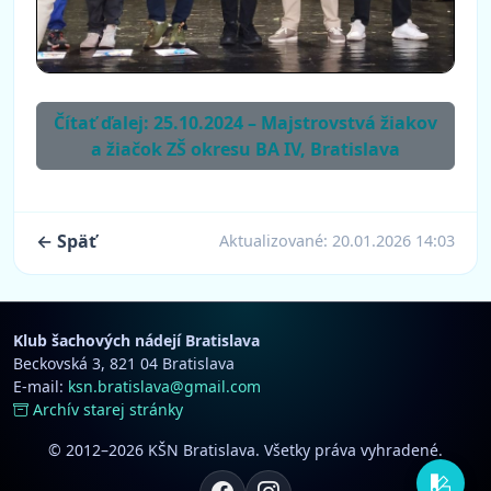
Čítať ďalej: 25.10.2024 – Majstrovstvá žiakov
a žiačok ZŠ okresu BA IV, Bratislava
← Späť
Aktualizované:
20.01.2026 14:03
Klub šachových nádejí Bratislava
Beckovská 3, 821 04 Bratislava
E-mail:
ksn.bratislava@gmail.com
Archív starej stránky
© 2012–2026 KŠN Bratislava. Všetky práva vyhradené.