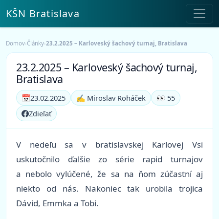
KŠN Bratislava
Domov
›
Články
›
23.2.2025 – Karloveský šachový turnaj, Bratislava
23.2.2025 – Karloveský šachový turnaj,
Bratislava
📅
23.02.2025
✍️ Miroslav Roháček
👀 55
Zdieľať
V nedeľu sa v bratislavskej Karlovej Vsi
uskutočnilo ďalšie zo série rapid turnajov
a nebolo vylúčené, že sa na ňom zúčastní aj
niekto od nás. Nakoniec tak urobila trojica
Dávid, Emmka a Tobi.