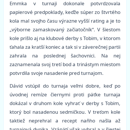
Emmka v turnaji dokonale potvrdzovala
papierové predpoklady, keďže súper zo štvrtého
kola mal svojho času výrazne vyšší rating a je to
„výborne zamaskovaný začiatočník“. V šiestom
kole prišlo aj na klubové derby s Tobim, v ktorom
ťahala za kratší koniec a tak si v záverečnej partii
zahrala na poslednej šachovnici. Na nej
zaznamenala svoj tretí bod a trinástym miestom
potvrdila svoje nasadenie pred turnajom.
Dávid vstúpil do turnaja veľmi dobre, keď po
úvodnej remíze čiernymi proti päťke turnaja
dokázal v druhom kole vyhrať v derby s Tobim,
ktorý bol nasadenou sedmičkou. V treťom kole
taktiež neprehral a recept naňho našla až
turnajová dvojka. Vzápätí však vyhral a v šiestej