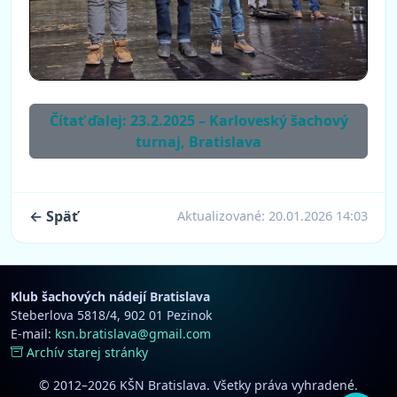
Čítať ďalej: 23.2.2025 – Karloveský šachový
turnaj, Bratislava
← Späť
Aktualizované:
20.01.2026 14:03
Klub šachových nádejí Bratislava
Steberlova 5818/4, 902 01 Pezinok
E-mail:
ksn.bratislava@gmail.com
Archív starej stránky
© 2012–2026 KŠN Bratislava. Všetky práva vyhradené.