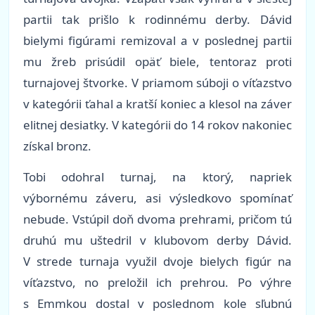
partii tak prišlo k rodinnému derby. Dávid
bielymi figúrami remizoval a v poslednej partii
mu žreb prisúdil opäť biele, tentoraz proti
turnajovej štvorke. V priamom súboji o víťazstvo
v kategórii ťahal a kratší koniec a klesol na záver
elitnej desiatky. V kategórii do 14 rokov nakoniec
získal bronz.
Tobi odohral turnaj, na ktorý, napriek
výbornému záveru, asi výsledkovo spomínať
nebude. Vstúpil doň dvoma prehrami, pričom tú
druhú mu uštedril v klubovom derby Dávid.
V strede turnaja využil dvoje bielych figúr na
víťazstvo, no preložil ich prehrou. Po výhre
s Emmkou dostal v poslednom kole sľubnú