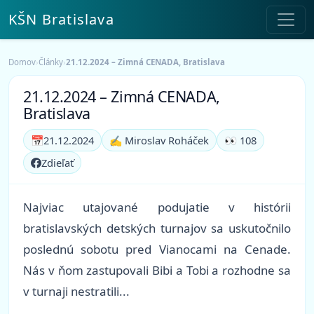
KŠN Bratislava
Domov
›
Články
›
21.12.2024 – Zimná CENADA, Bratislava
21.12.2024 – Zimná CENADA,
Bratislava
📅
21.12.2024
✍️ Miroslav Roháček
👀 108
Zdieľať
Najviac utajované podujatie v histórii
bratislavských detských turnajov sa uskutočnilo
poslednú sobotu pred Vianocami na Cenade.
Nás v ňom zastupovali Bibi a Tobi a rozhodne sa
v turnaji nestratili...