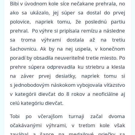
Bibi v úvodnom kole síce nečakane prehrala, no
ako sa ukázalo, jej súper sa dostal do prvej
polovice, napriek tomu, že poslednú partiu
prehral. Po výhre si pripísala remízu a následne
sa troma výhrami dostala až na tretiu
šachovnicu. Ak by na nej uspela, v konečnom
poradí by obsadila neuveriteľné tretie miesto. Po
prehre súpera odprevadila ku striebru a klesla
na záver prvej desiatky, napriek tomu si
s jednobodovým náskokom vybojovala víťazstvo
v kategórii dievčat do 8 rokov a neoficiálne aj
celú kategóriu dievčat.
Tobi po včerajšom turnaji začal dvoma
očakávanými výhrami, v treťom kole však
zaváhal a šance na medailové priečky sa