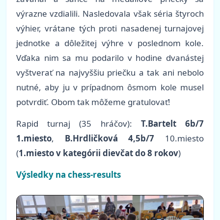
výrazne vzdialili. Nasledovala však séria štyroch
výhier, vrátane tých proti nasadenej turnajovej
jednotke a dôležitej výhre v poslednom kole.
Vďaka nim sa mu podarilo v hodine dvanástej
vyštverať na najvyššiu priečku a tak ani nebolo
nutné, aby ju v prípadnom ôsmom kole musel
potvrdiť. Obom tak môžeme gratulovať!
Rapid turnaj (35 hráčov):
T.Bartelt 6b/7
1.miesto
,
B.Hrdličková 4,5b/7
10.miesto
(
1.miesto v kategórii dievčat do 8 rokov
)
Výsledky na chess-results