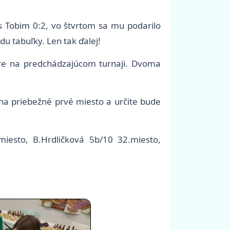
 s Tobim 0:2, vo štvrtom sa mu podarilo
u tabuľky. Len tak ďalej!
hre na predchádzajúcom turnaji. Dvoma
l na priebežné prvé miesto a určite bude
miesto, B.Hrdličková 5b/10 32.miesto,