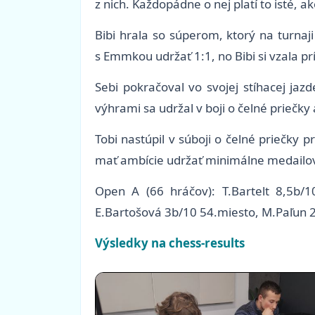
z nich. Každopádne o nej platí to isté, a
Bibi hrala so súperom, ktorý na turnaj
s Emmkou udržať 1:1, no Bibi si vzala p
Sebi pokračoval vo svojej stíhacej j
výhrami sa udržal v boji o čelné priečk
Tobi nastúpil v súboji o čelné priečky 
mať ambície udržať minimálne medailov
Open A (66 hráčov): T.Bartelt 8,5b/1
E.Bartošová 3b/10 54.miesto, M.Paľun 
Výsledky na chess-results