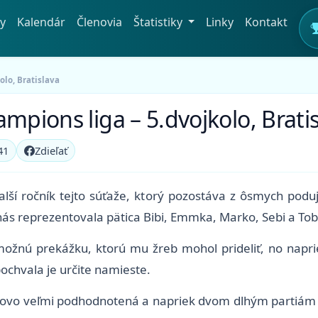
y
Kalendár
Členovia
Štatistiky
Linky
Kontakt
olo, Bratislava
mpions liga – 5.dvojkolo, Brati
41
Zdieľať
ší ročník tejto súťaže, ktorý pozostáva z ôsmych poduj
s reprezentovala pätica Bibi, Emmka, Marko, Sebi a Tob
možnú prekážku, ktorú mu žreb mohol prideliť, no napri
ochvala je určite namieste.
govo veľmi podhodnotená a napriek dvom dlhým partiám sa