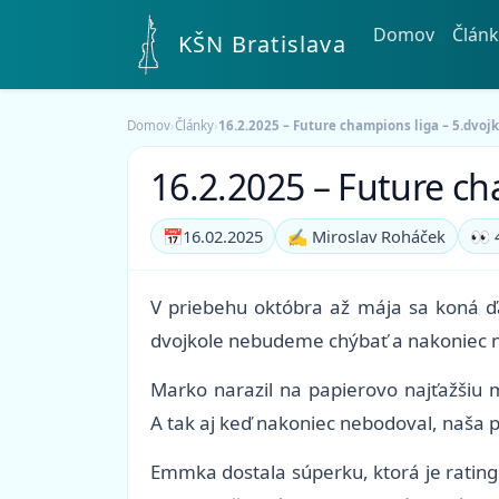
Domov
Článk
KŠN Bratislava
Domov
›
Články
›
16.2.2025 – Future champions liga – 5.dvojk
16.2.2025 – Future cha
📅
16.02.2025
✍️ Miroslav Roháček
👀 
V priebehu októbra až mája sa koná ďal
dvojkole nebudeme chýbať a nakoniec ná
Marko narazil na papierovo najťažšiu 
A tak aj keď nakoniec nebodoval, naša p
Emmka dostala súperku, ktorá je ratin