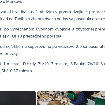
ko o Markovi.
i zatiaľ hral iba s našimi. Kým v prvom dvojkole prehral
ríklad od Tobiho a ziskom dvoch bodov sa posunula do stred
azde, po vynechanom úvodnom dvojkole a zbytočnej pre
y a aj v TOP10 priebežného poradia.
proti neľahkému súperovi, no po víťazstve 2:0 sa posunu
é priečky.
0 1.miesto, D.Hrdý 7b/10 7.miesto, S.Pauko 7b/10 8.
2,5b/10 57.miesto