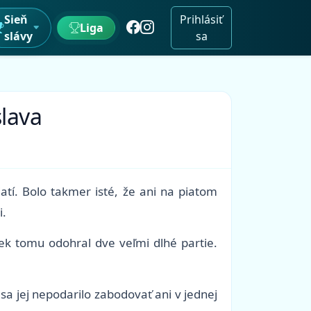
Sieň
Prihlásiť
Liga
slávy
sa
slava
atí. Bolo takmer isté, že ani na piatom
i.
ek tomu odohral dve veľmi dlhé partie.
 jej nepodarilo zabodovať ani v jednej