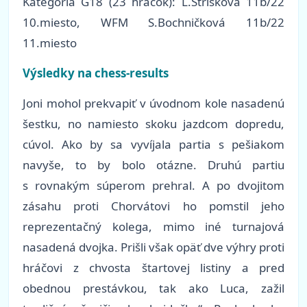
Kategória G18 (23 hráčok): L.Strišková 11b/22
10.miesto, WFM S.Bochničková 11b/22
11.miesto
Výsledky na chess-results
Joni mohol prekvapiť v úvodnom kole nasadenú
šestku, no namiesto skoku jazdcom dopredu,
cúvol. Ako by sa vyvíjala partia s pešiakom
navyše, to by bolo otázne. Druhú partiu
s rovnakým súperom prehral. A po dvojitom
zásahu proti Chorvátovi ho pomstil jeho
reprezentačný kolega, mimo iné turnajová
nasadená dvojka. Prišli však opäť dve výhry proti
hráčovi z chvosta štartovej listiny a pred
obednou prestávkou, tak ako Luca, zažil