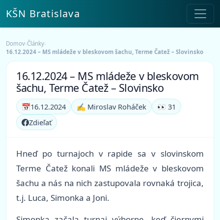
KŠN Bratislava
Domov
›
Články
›
16.12.2024 – MS mládeže v bleskovom šachu, Terme Čatež – Slovinsko
16.12.2024 – MS mládeže v bleskovom
šachu, Terme Čatež – Slovinsko
📅
16.12.2024
✍️ Miroslav Roháček
👀 31
Zdieľať
Hneď po turnajoch v rapide sa v slovinskom
Terme Čatež konali MS mládeže v bleskovom
šachu a nás na nich zastupovala rovnaká trojica,
t.j. Luca, Simonka a Joni.
Simonka začala turnaj výborne, keď čiernymi