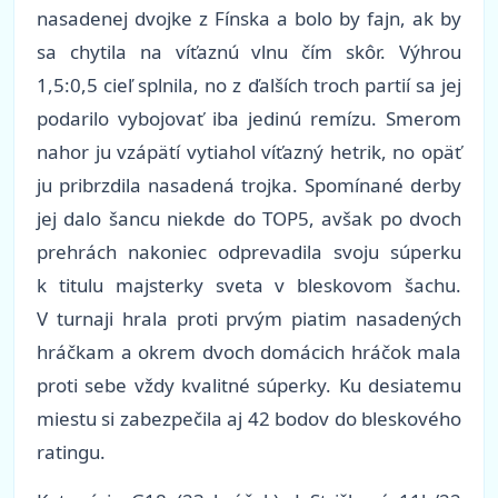
nasadenej dvojke z Fínska a bolo by fajn, ak by
sa chytila na víťaznú vlnu čím skôr. Výhrou
1,5:0,5 cieľ splnila, no z ďalších troch partií sa jej
podarilo vybojovať iba jedinú remízu. Smerom
nahor ju vzápätí vytiahol víťazný hetrik, no opäť
ju pribrzdila nasadená trojka. Spomínané derby
jej dalo šancu niekde do TOP5, avšak po dvoch
prehrách nakoniec odprevadila svoju súperku
k titulu majsterky sveta v bleskovom šachu.
V turnaji hrala proti prvým piatim nasadených
hráčkam a okrem dvoch domácich hráčok mala
proti sebe vždy kvalitné súperky. Ku desiatemu
miestu si zabezpečila aj 42 bodov do bleskového
ratingu.