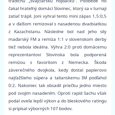
tradičnú „švajčiarsku hojdačku“. Poobede ho
čakal hrateľný domáci Slovinec, ktorý sa v turnaji
zatiaľ trápil. Joni vyhral tento mini zápas 1,5:0,5
a v ďalšom remizoval s nasadenou dvadsiatkou
z Kazachstanu. Následne bol nad jeho sily
maďarský FM a remíza 1:1 v slovenskom derby
tiež nebola ideálna. Výhra 2:0 proti domácemu
reprezentantovi Slovinska bola podporená
remízou s favoritom z Nemecka. Škoda
záverečného dvojkola, kedy dostal papierovo
najťažšieho súpera a talianskemu IM podľahol
0:2. Nakoniec tak obsadil priečku jedno miesto
pod svojim nasadením. Oproti rapid šachu však
podal oveľa lepší výkon a do bleskového ratingu
si pripísal výborných 107 bodov.