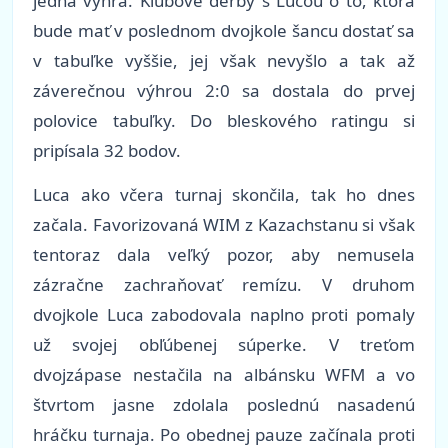
jedna výhra. Klubové derby s Lucou o to, ktorá
bude mať v poslednom dvojkole šancu dostať sa
v tabuľke vyššie, jej však nevyšlo a tak až
záverečnou výhrou 2:0 sa dostala do prvej
polovice tabuľky. Do bleskového ratingu si
pripísala 32 bodov.
Luca ako včera turnaj skončila, tak ho dnes
začala. Favorizovaná WIM z Kazachstanu si však
tentoraz dala veľký pozor, aby nemusela
zázračne zachraňovať remízu. V druhom
dvojkole Luca zabodovala naplno proti pomaly
už svojej obľúbenej súperke. V treťom
dvojzápase nestačila na albánsku WFM a vo
štvrtom jasne zdolala poslednú nasadenú
hráčku turnaja. Po obednej pauze začínala proti