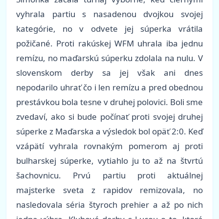
vyhrala partiu s nasadenou dvojkou svojej
kategórie, no v odvete jej súperka vrátila
požičané. Proti rakúskej WFM uhrala iba jednu
remízu, no maďarskú súperku zdolala na nulu. V
slovenskom derby sa jej však ani dnes
nepodarilo uhrať čo i len remízu a pred obednou
prestávkou bola tesne v druhej polovici. Boli sme
zvedaví, ako si bude počínať proti svojej druhej
súperke z Maďarska a výsledok bol opäť 2:0. Keď
vzápätí vyhrala rovnakým pomerom aj proti
bulharskej súperke, vytiahlo ju to až na štvrtú
šachovnicu. Prvú partiu proti aktuálnej
majsterke sveta z rapidov remizovala, no
nasledovala séria štyroch prehier a až po nich