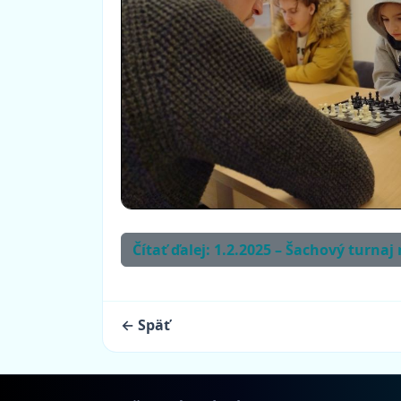
Čítať ďalej: 1.2.2025 – Šachový turnaj
← Späť