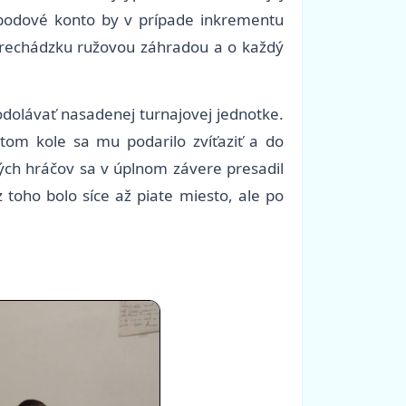
a bodové konto by v prípade inkrementu
 prechádzku ružovou záhradou a o každý
 odolávať nasadenej turnajovej jednotke.
vrtom kole sa mu podarilo zvíťaziť a do
ných hráčov sa v úplnom závere presadil
toho bolo síce až piate miesto, ale po