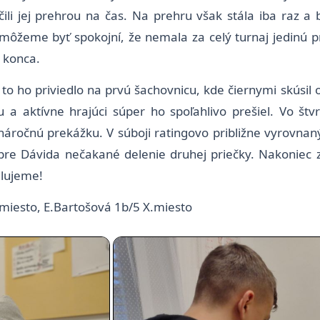
nčili jej prehrou na čas. Na prehru však stála iba raz 
môžeme byť spokojní, že nemala za celý turnaj jedinú
o konca.
to ho priviedlo na prvú šachovnicu, kde čiernymi skúsil
nu a aktívne hrajúci súper ho spoľahlivo prešiel. Vo št
náročnú prekážku. V súboji ratingovo približne vyrovna
pre Dávida nečakané delenie druhej priečky. Nakoniec z 
ulujeme!
.miesto, E.Bartošová 1b/5 X.miesto