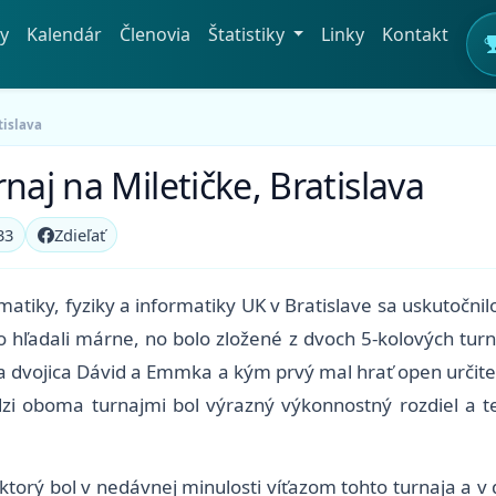
y
Kalendár
Členovia
Štatistiky
Linky
Kontakt
tislava
naj na Miletičke, Bratislava
33
Zdieľať
iky, fyziky a informatiky UK v Bratislave sa uskutočnilo
ho hľadali márne, no bolo zložené z dvoch 5-kolových tu
la dvojica Dávid a Emmka a kým prvý mal hrať open určit
dzi oboma turnajmi bol výrazný výkonnostný rozdiel a te
orý bol v nedávnej minulosti víťazom tohto turnaja a v dru