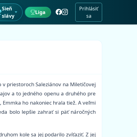
Sieň
Prihlásiť
Liga
slávy
sa
 v priestoroch Saleziánov na Miletičovej
rnajov a to jedného openu a druhého pre
e, Emmka ho nakoniec hrala tiež. A veľmi
da bolo lepšie zahrať si päť náročných
hom kole sa jej podarilo zvíťaziť. Z jej