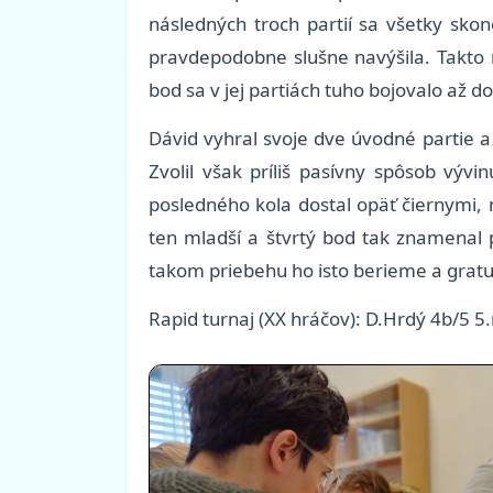
následných troch partií sa všetky sko
pravdepodobne slušne navýšila. Takto 
bod sa v jej partiách tuho bojovalo až d
Dávid vyhral svoje dve úvodné partie a 
Zvolil však príliš pasívny spôsob vývi
posledného kola dostal opäť čiernymi, 
ten mladší a štvrtý bod tak znamenal 
takom priebehu ho isto berieme a grat
Rapid turnaj (XX hráčov): D.Hrdý 4b/5 5