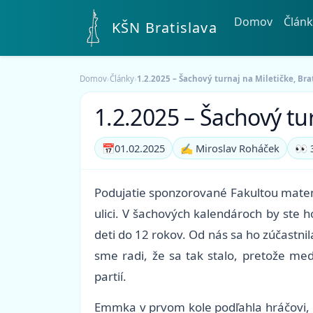
Domov
Článk
KŠN Bratislava
Domov
›
Články
›
1.2.2025 – Šachový turnaj na Miletičke, Bra
1.2.2025 – Šachový tur
📅
01.02.2025
✍️ Miroslav Roháček
👀 
Podujatie sponzorované Fakultou matemat
ulici. V šachových kalendároch by ste 
deti do 12 rokov. Od nás sa ho zúčastni
sme radi, že sa tak stalo, pretože me
partií.
Emmka v prvom kole podľahla hráčovi, kt