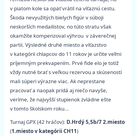
v piatom kole sa opäť vrátil na víťaznú cestu.
Škoda nevyužitých bielych figúr v súboji
neskorších medailistov, no túto stratu však
okamžite kompenzoval výhrou v záverečnej
partii. Výsledné druhé miesto a víťazstvo
v kategórii chlapcov do 11 rokov je určite veľmi
príjemným prekvapením. Prvé fide elo je totiž
vždy nutné brať s veľkou rezervou a skúseností
mali súperi výrazne viac. Ak neprestane
pracovať a naopak pridá aj niečo navyše,
veríme, že najvyšší stupienok zvládne ešte
v tomto školskom roku...
Turnaj GPX (42 hráčov):
D.Hrdý 5,5b/7 2.miesto
(
1.miesto v kategórii CH11
)