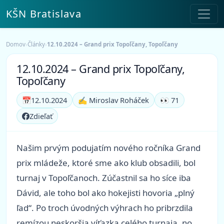
KŠN Bratislava
Domov
›
Články
›
12.10.2024 – Grand prix Topoľčany, Topoľčany
12.10.2024 – Grand prix Topoľčany,
Topoľčany
📅
12.10.2024
✍️ Miroslav Roháček
👀 71
Zdieľať
Našim prvým podujatím nového ročníka Grand
prix mládeže, ktoré sme ako klub obsadili, bol
turnaj v Topoľčanoch. Zúčastnil sa ho síce iba
Dávid, ale toho bol ako hokejisti hovoria „plný
ľad“. Po troch úvodných výhrach ho pribrzdila
remízou neskoršia víťazka celého turnaja, no