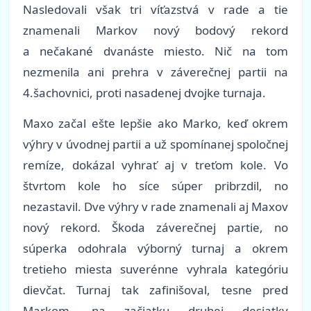
Nasledovali však tri víťazstvá v rade a tie
znamenali Markov nový bodový rekord
a nečakané dvanáste miesto. Nič na tom
nezmenila ani prehra v záverečnej partii na
4.šachovnici, proti nasadenej dvojke turnaja.
Maxo začal ešte lepšie ako Marko, keď okrem
výhry v úvodnej partii a už spomínanej spoločnej
remíze, dokázal vyhrať aj v treťom kole. Vo
štvrtom kole ho síce súper pribrzdil, no
nezastavil. Dve výhry v rade znamenali aj Maxov
nový rekord. Škoda záverečnej partie, no
súperka odohrala výborný turnaj a okrem
tretieho miesta suverénne vyhrala kategóriu
dievčat. Turnaj tak zafinišoval, tesne pred
Markom, na začiatku druhej desiatky