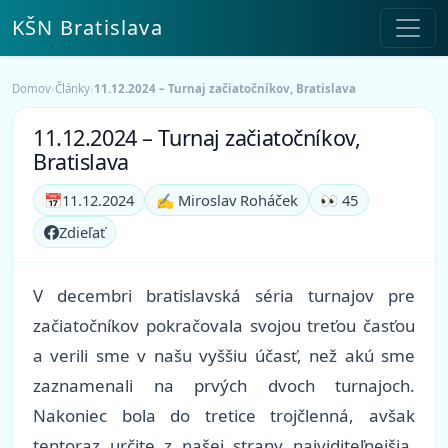
KŠN Bratislava
Domov
›
Články
›
11.12.2024 – Turnaj začiatočníkov, Bratislava
11.12.2024 – Turnaj začiatočníkov,
Bratislava
📅
11.12.2024
✍️ Miroslav Roháček
👀 45
Zdieľať
V decembri bratislavská séria turnajov pre
začiatočníkov pokračovala svojou treťou časťou
a verili sme v našu vyššiu účasť, než akú sme
zaznamenali na prvých dvoch turnajoch.
Nakoniec bola do tretice trojčlenná, avšak
tentoraz určite z našej strany najviditeľnejšia.