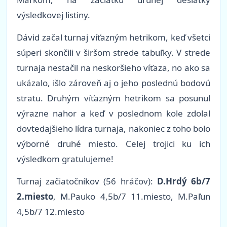
výsledkovej listiny.
Dávid začal turnaj víťazným hetrikom, keď všetci
súperi skončili v širšom strede tabuľky. V strede
turnaja nestačil na neskoršieho víťaza, no ako sa
ukázalo, išlo zároveň aj o jeho poslednú bodovú
stratu. Druhým víťazným hetrikom sa posunul
výrazne nahor a keď v poslednom kole zdolal
dovtedajšieho lídra turnaja, nakoniec z toho bolo
výborné druhé miesto. Celej trojici ku ich
výsledkom gratulujeme!
Turnaj začiatočníkov (56 hráčov):
D.Hrdý 6b/7
2.miesto
, M.Pauko 4,5b/7 11.miesto, M.Paľun
4,5b/7 12.miesto