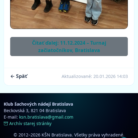
Čítať ďalej: 11.12.2024 – Turnaj
začiatočníkov, Bratislava
← Späť
Aktualizované:
20.01.2026 14:03
Klub šachových nádejí Bratislava
Beckovská 3, 821 04 Bratislava
E-mail:
ksn.bratislava@gmail.com
Archív starej stránky
© 2012–2026 KŠN Bratislava. Všetky práva vyhradené.