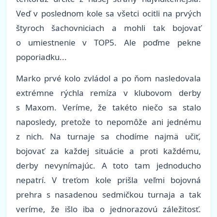
Veď v poslednom kole sa všetci ocitli na prvých
štyroch šachovniciach a mohli tak bojovať
o umiestnenie v TOP5. Ale poďme pekne
poporiadku...
Marko prvé kolo zvládol a po ňom nasledovala
extrémne rýchla remíza v klubovom derby
s Maxom. Veríme, že takéto niečo sa stalo
naposledy, pretože to nepomôže ani jednému
z nich. Na turnaje sa chodíme najmä učiť,
bojovať za každej situácie a proti každému,
derby nevynímajúc. A toto tam jednoducho
nepatrí. V treťom kole prišla veľmi bojovná
prehra s nasadenou sedmičkou turnaja a tak
veríme, že išlo iba o jednorazovú záležitosť.