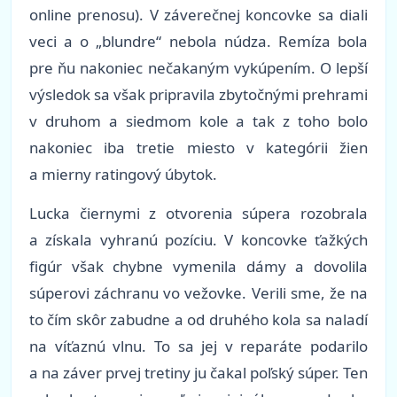
online prenosu). V záverečnej koncovke sa diali
veci a o „blundre“ nebola núdza. Remíza bola
pre ňu nakoniec nečakaným vykúpením. O lepší
výsledok sa však pripravila zbytočnými prehrami
v druhom a siedmom kole a tak z toho bolo
nakoniec iba tretie miesto v kategórii žien
a mierny ratingový úbytok.
Lucka čiernymi z otvorenia súpera rozobrala
a získala vyhranú pozíciu. V koncovke ťažkých
figúr však chybne vymenila dámy a dovolila
súperovi záchranu vo vežovke. Verili sme, že na
to čím skôr zabudne a od druhého kola sa naladí
na víťaznú vlnu. To sa jej v reparáte podarilo
a na záver prvej tretiny ju čakal poľský súper. Ten