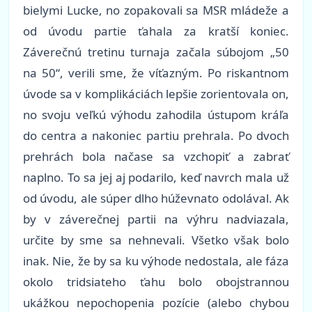
bielymi Lucke, no zopakovali sa MSR mládeže a
od úvodu partie ťahala za kratší koniec.
Záverečnú tretinu turnaja začala súbojom „50
na 50“, verili sme, že víťazným. Po riskantnom
úvode sa v komplikáciách lepšie zorientovala on,
no svoju veľkú výhodu zahodila ústupom kráľa
do centra a nakoniec partiu prehrala. Po dvoch
prehrách bola načase sa vzchopiť a zabrať
naplno. To sa jej aj podarilo, keď navrch mala už
od úvodu, ale súper dlho húževnato odolával. Ak
by v záverečnej partii na výhru nadviazala,
určite by sme sa nehnevali. Všetko však bolo
inak. Nie, že by sa ku výhode nedostala, ale fáza
okolo tridsiateho ťahu bolo obojstrannou
ukážkou nepochopenia pozície (alebo chybou