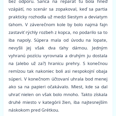
bez odporu. Šanca na reparát tu bola hneď
vzápätí, no scenár sa zopakoval, keď sa partia
prakticky rozhodla už medzi šiestym a deviatym
ťahom. V záverečnom kole by bolo najmä fajn
zastaviť rýchly rozbeh z kopca, no podarilo sa to
iba napoly. Súpera mala od úvodu na lopate,
nevyšli jej však dva ťahy dámou. Jedným
vyhranú pozíciu vyrovnala a druhým ju dostala
na (alebo už za?) hranicu prehry. S konečnou
remízou tak nakoniec boli asi nespokojní obaja
súperi. V konečnom účtovaní uhrala bod menej
ako sa na papieri očakávalo. Miest, kde sa dal
uhrať nielen on však bolo mnoho. Takto získala
druhé miesto v kategórii žien, iba najtesnejším
náskokom pred Grétkou.