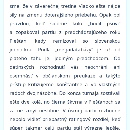
sme, že v záverečnej tretine Vladko ešte nájde
sily na zmenu doterajšieho priebehu. Opak bol
pravdou, keď siedme kolo „hodil psovi“
a zopakoval partiu z predchádzajúceho roku
Piešťan, kedy remizoval so slovenskou
jednotkou. Podľa „megadatabázy“ je už od
piateho ťahu jej jediným predchodcom. Od
detinských rozhodnutí vás neochráni ani
osemnásť v občianskom preukaze a takýto
prístup kritizujeme konštantne a vo vlastných
radoch dvojnásobne. Do konca turnaja zostávali
ešte dve kolá, no čierna škvrna v Piešťanoch sa
za ne zmyť nestihne. V ôsmej partii rozhodne
nebolo vidieť priepastný ratingový rozdiel, keď
súper takmer celú partiu stál výrazne lepšie,