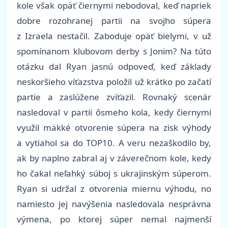
kole však opäť čiernymi nebodoval, keď napriek
dobre rozohranej partii na svojho súpera
z Izraela nestačil. Zaboduje opäť bielymi, v už
spomínanom klubovom derby s Jonim? Na túto
otázku dal Ryan jasnú odpoveď, keď základy
neskoršieho víťazstva položil už krátko po začatí
partie a zaslúžene zvíťazil. Rovnaký scenár
nasledoval v partii ôsmeho kola, kedy čiernymi
využil mäkké otvorenie súpera na zisk výhody
a vytiahol sa do TOP10. A veru nezaškodilo by,
ak by naplno zabral aj v záverečnom kole, kedy
ho čakal neľahký súboj s ukrajinským súperom.
Ryan si udržal z otvorenia miernu výhodu, no
namiesto jej navýšenia nasledovala nesprávna
výmena, po ktorej súper nemal najmenší