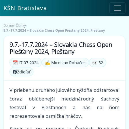
KŠN Bratislava
Domov
›
Články
›
9.7.-17.7.2024 – Slovakia Chess Open Piešťany 2024, Piešťany
9.7.-17.7.2024 – Slovakia Chess Open
Piešťany 2024, Piešťany
📅
17.07.2024
✍️ Miroslav Roháček
👀 32
Zdieľať
V priebehu druhého júlového týždňa odštartoval
čoraz obľúbenejší medzinárodný šachový
festival v Piešťanoch a nás na ňom
reprezentovala osmička hráčov.
Samir sa po presune z Českých Budějovíc