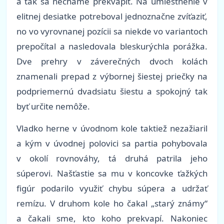
a tak sa necháme prekvapiť. Na umiestnenie v
elitnej desiatke potreboval jednoznačne zvíťaziť,
no vo vyrovnanej pozícii sa niekde vo variantoch
prepočítal a nasledovala bleskurýchla porážka.
Dve prehry v záverečných dvoch kolách
znamenali prepad z výbornej šiestej priečky na
podpriemernú dvadsiatu šiestu a spokojný tak
byť určite nemôže.
Vladko herne v úvodnom kole taktiež nezažiaril
a kým v úvodnej polovici sa partia pohybovala
v okolí rovnováhy, tá druhá patrila jeho
súperovi. Našťastie sa mu v koncovke ťažkých
figúr podarilo využiť chybu súpera a udržať
remízu. V druhom kole ho čakal „starý známy“
a čakali sme, kto koho prekvapí. Nakoniec