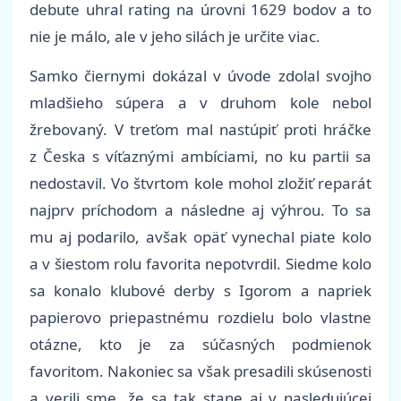
debute uhral rating na úrovni 1629 bodov a to
nie je málo, ale v jeho silách je určite viac.
Samko čiernymi dokázal v úvode zdolal svojho
mladšieho súpera a v druhom kole nebol
žrebovaný. V treťom mal nastúpiť proti hráčke
z Česka s víťaznými ambíciami, no ku partii sa
nedostavil. Vo štvrtom kole mohol zložiť reparát
najprv príchodom a následne aj výhrou. To sa
mu aj podarilo, avšak opäť vynechal piate kolo
a v šiestom rolu favorita nepotvrdil. Siedme kolo
sa konalo klubové derby s Igorom a napriek
papierovo priepastnému rozdielu bolo vlastne
otázne, kto je za súčasných podmienok
favoritom. Nakoniec sa však presadili skúsenosti
a verili sme, že sa tak stane aj v nasledujúcej