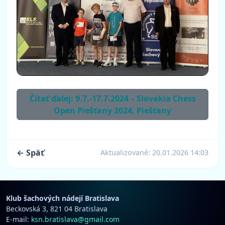
Čítať ďalej: 9.7.-17.7.2024 – Slovakia Chess
Open Piešťany 2024, Piešťany
← Späť
Aktualizované:
20.01.2026 14:03
Klub šachových nádejí Bratislava
Beckovská 3, 821 04 Bratislava
E-mail:
ksn.bratislava@gmail.com