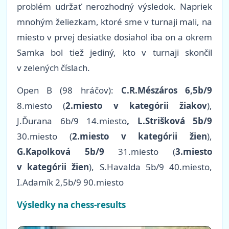
problém udržať nerozhodný výsledok. Napriek
mnohým želiezkam, ktoré sme v turnaji mali, na
miesto v prvej desiatke dosiahol iba on a okrem
Samka bol tiež jediný, kto v turnaji skončil
v zelených číslach.
Open B (98 hráčov):
C.R.Mészáros 6,5b/9
8.miesto (
2.miesto v kategórii žiakov
),
J.Ďurana 6b/9 14.miesto
, L.Strišková 5b/9
30.miesto (
2.miesto v kategórii žien
),
G.Kapolková 5b/9
31.miesto (
3.miesto
v kategórii žien
), S.Havalda 5b/9 40.miesto,
I.Adamík 2,5b/9 90.miesto
Výsledky na chess-results