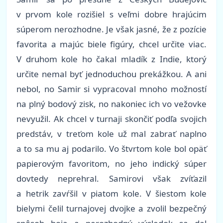
v prvom kole rozišiel s veľmi dobre hrajúcim
súperom nerozhodne. Je však jasné, že z pozície
favorita a majúc biele figúry, chcel určite viac.
V druhom kole ho čakal mladík z Indie, ktorý
určite nemal byť jednoduchou prekážkou. A ani
nebol, no Samir si vypracoval mnoho možností
na plný bodový zisk, no nakoniec ich vo vežovke
nevyužil. Ak chcel v turnaji skončiť podľa svojich
predstáv, v treťom kole už mal zabrať naplno
a to sa mu aj podarilo. Vo štvrtom kole bol opäť
papierovým favoritom, no jeho indický súper
dovtedy neprehral. Samirovi však zvíťazil
a hetrik zavŕšil v piatom kole. V šiestom kole
bielymi čelil turnajovej dvojke a zvolil bezpečný