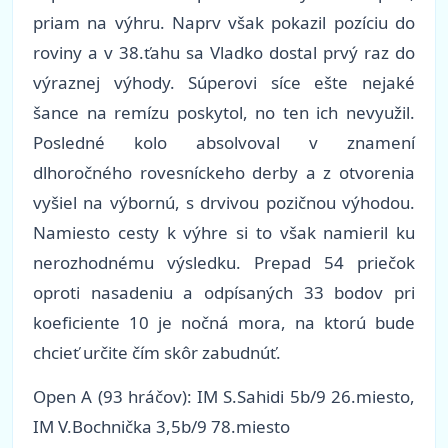
priam na výhru. Naprv však pokazil pozíciu do
roviny a v 38.ťahu sa Vladko dostal prvý raz do
výraznej výhody. Súperovi síce ešte nejaké
šance na remízu poskytol, no ten ich nevyužil.
Posledné kolo absolvoval v znamení
dlhoročného rovesníckeho derby a z otvorenia
vyšiel na výbornú, s drvivou pozičnou výhodou.
Namiesto cesty k výhre si to však namieril ku
nerozhodnému výsledku. Prepad 54 priečok
oproti nasadeniu a odpísaných 33 bodov pri
koeficiente 10 je nočná mora, na ktorú bude
chcieť určite čím skôr zabudnúť.
Open A (93 hráčov): IM S.Sahidi 5b/9 26.miesto,
IM V.Bochnička 3,5b/9 78.miesto