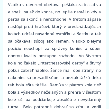
Vladko v otvorení obetoval pešiaka za iniciatívu
a snažil sa až do konca, no lepšie nestál nikdy a
partia sa skončila nerozhodne. V treťom zápase
nastúpi proti hráčovi, ktorý v predchádzajúcich
kolách udržal nasadenú osmičku a šestku a tak
sa očakával súboj ako remeň. Vladko bielymi
pozíciu neuchopil za správny koniec a súper
obeťou kvality postupne rozhodol. Vo štvrtom
kole ho čakalo „interchessovské derby“ a štvrtý
pokus zabrať naplno. Šance mali obe strany, no
nakoniec sa presadil súper a beztak ťažká deka
tak bola ešte ťažšia. Remíza v piatom kole tiež
bola z výsledkov neželaných a prehra v šiestom
kole už iba podčiarkuje absolútne nevydarený
turnaj. Bolo potrebné dohrať so cťou a verili