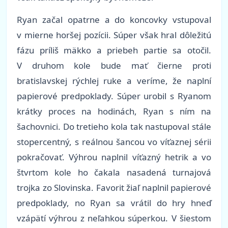
Ryan začal opatrne a do koncovky vstupoval
v mierne horšej pozícii. Súper však hral dôležitú
fázu príliš mäkko a priebeh partie sa otočil.
V druhom kole bude mať čierne proti
bratislavskej rýchlej ruke a veríme, že naplní
papierové predpoklady. Súper urobil s Ryanom
krátky proces na hodinách, Ryan s ním na
šachovnici. Do tretieho kola tak nastupoval stále
stopercentný, s reálnou šancou vo víťaznej sérii
pokračovať. Výhrou naplnil víťazný hetrik a vo
štvrtom kole ho čakala nasadená turnajová
trojka zo Slovinska. Favorit žiaľ naplnil papierové
predpoklady, no Ryan sa vrátil do hry hneď
vzápätí výhrou z neľahkou súperkou. V šiestom