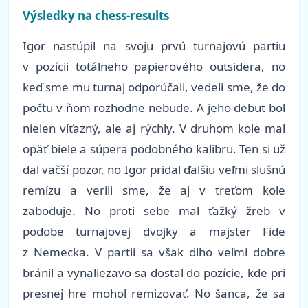
Výsledky na chess-results
Igor nastúpil na svoju prvú turnajovú partiu
v pozícii totálneho papierového outsidera, no
keď sme mu turnaj odporúčali, vedeli sme, že do
počtu v ňom rozhodne nebude. A jeho debut bol
nielen víťazný, ale aj rýchly. V druhom kole mal
opäť biele a súpera podobného kalibru. Ten si už
dal väčší pozor, no Igor pridal ďalšiu veľmi slušnú
remízu a verili sme, že aj v treťom kole
zaboduje. No proti sebe mal ťažký žreb v
podobe turnajovej dvojky a majster Fide
z Nemecka. V partii sa však dlho veľmi dobre
bránil a vynaliezavo sa dostal do pozície, kde pri
presnej hre mohol remizovať. No šanca, že sa