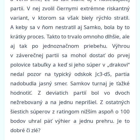
partii. V nej zvolil čiernymi extrémne riskantný
variant, v ktorom sa však biely rýchlo stratil.
A keby sa v ňom nestratil aj Samko, bola by to
krátky proces. Takto to trvalo omnoho dlhšie, ale
aj tak po jednoznačnom priebehu. Výhrou
v záverečnej partii sa mohol dostať do prvej
polovice tabuľky a keď si jeho súper v „drakovi“
nedal pozor na typický odskok Jc3-d5, partia
nadobudla jasný smer. Samkov turnaj je ťažké
hodnotiť. Z deviatich partií bol vo dvoch
nežrebovaný a na jednu neprišiel. Z ostatných
šiestich súperov z ratingom nižším aspoň o 100
bodov uhral päť výhier a jednu prehru. Je to
dobré či zlé?