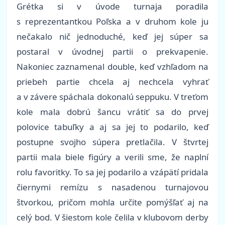
Grétka si v úvode turnaja poradila
s reprezentantkou Poľska a v druhom kole ju
nečakalo nič jednoduché, keď jej súper sa
postaral v úvodnej partii o prekvapenie.
Nakoniec zaznamenal double, keď vzhľadom na
priebeh partie chcela aj nechcela vyhrať
a v závere spáchala dokonalú seppuku. V treťom
kole mala dobrú šancu vrátiť sa do prvej
polovice tabuľky a aj sa jej to podarilo, keď
postupne svojho súpera pretlačila. V štvrtej
partii mala biele figúry a verili sme, že naplní
rolu favoritky. To sa jej podarilo a vzápätí pridala
čiernymi remízu s nasadenou turnajovou
štvorkou, pričom mohla určite pomýšľať aj na
celý bod. V šiestom kole čelila v klubovom derby