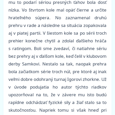
mu to podarí sériou presných ťahov bola dosť
nízka. Vo štvrtom kole mal opäť čierne a určite
hrateľného súpera. No zaznamenal druhú
prehru v rade a následne sa situácia zopakovala
aj v piatej partii. V šiestom kole sa po sérii troch
prehier konečne chytil a zdolal ďalšieho hráča
s ratingom. Boli sme zvedaví, či natiahne sériu
bez prehry aj v ďalšom kole, keď čelil v klubovom
derby Samkovi. Nestalo sa tak, naopak prehra
bola začiatkom série troch núl, pre ktoré aj inak
veľmi dobre odohraný turnaj Igorovi zhorkne. Už
v úvode podujatia ho autor týchto riadkov
upozorňoval na to, že v závere mu isto budú
rapídne odchádzať fyzické sily a žiaľ stalo sa to
skutočnosťou. Napriek tomu si však hneď pri