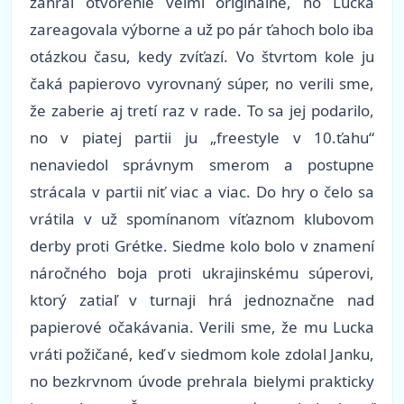
zahral otvorenie veľmi originálne, no Lucka
zareagovala výborne a už po pár ťahoch bolo iba
otázkou času, kedy zvíťazí. Vo štvrtom kole ju
čaká papierovo vyrovnaný súper, no verili sme,
že zaberie aj tretí raz v rade. To sa jej podarilo,
no v piatej partii ju „freestyle v 10.ťahu“
nenaviedol správnym smerom a postupne
strácala v partii niť viac a viac. Do hry o čelo sa
vrátila v už spomínanom víťaznom klubovom
derby proti Grétke. Siedme kolo bolo v znamení
náročného boja proti ukrajinskému súperovi,
ktorý zatiaľ v turnaji hrá jednoznačne nad
papierové očakávania. Verili sme, že mu Lucka
vráti požičané, keď v siedmom kole zdolal Janku,
no bezkrvnom úvode prehrala bielymi prakticky