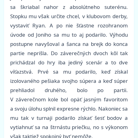
sa škriabal nahor z absolútneho suterénu.
Stopku mu však určite chcel, v klubovom derby,
vystaviť Ryan. A po nie šťastne rozohranom
úvode od Joniho sa mu to aj podarilo. Výhodu
postupne navyšoval a šanca na brejk do konca
partie neprišla. Do záverečných dvoch kôl tak
prichádzal do hry iba jediný scenár a to dve
víťazstvá. Prvé sa mu podarilo, keď získal
izolovaného pešiaka svojho súpera a keď súper
prehliadol druhého, bolo po partii.
V záverečnom kole bol opäť jasným favoritom
a svoju úlohu splnil expresne rýchlo. Nakoniec sa
mu tak v turnaji podarilo získať šesť bodov a
vytiahnuť sa na štrnástu priečku, no s výkonom
však taktiež spokojný byť nemôže.