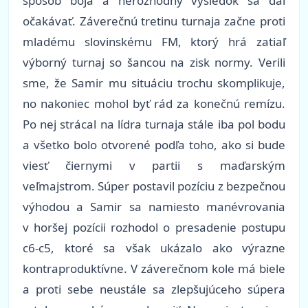
spôsob boja a nerozhodný výsledok sa dal
očakávať. Záverečnú tretinu turnaja začne proti
mladému slovinskému FM, ktorý hrá zatiaľ
výborný turnaj so šancou na zisk normy. Verili
sme, že Samir mu situáciu trochu skomplikuje,
no nakoniec mohol byť rád za konečnú remízu.
Po nej strácal na lídra turnaja stále iba pol bodu
a všetko bolo otvorené podľa toho, ako si bude
viesť čiernymi v partii s maďarským
veľmajstrom. Súper postavil pozíciu z bezpečnou
výhodou a Samir sa namiesto manévrovania
v horšej pozícii rozhodol o presadenie postupu
c6-c5, ktoré sa však ukázalo ako výrazne
kontraproduktívne. V záverečnom kole má biele
a proti sebe neustále sa zlepšujúceho súpera