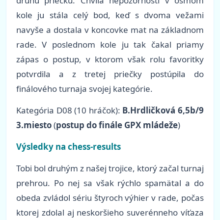
druhú priečku. Chvíľa nepozornosti v ôsmom
kole ju stála celý bod, keď s dvoma vežami
navyše a dostala v koncovke mat na základnom
rade. V poslednom kole ju tak čakal priamy
zápas o postup, v ktorom však rolu favoritky
potvrdila a z tretej priečky postúpila do
finálového turnaja svojej kategórie.
Kategória D08 (10 hráčok):
B.Hrdličková 6,5b/9
3.miesto
(
postup do finále GPX mládeže
)
Výsledky na chess-results
Tobi bol druhým z našej trojice, ktorý začal turnaj
prehrou. Po nej sa však rýchlo spamätal a do
obeda zvládol sériu štyroch výhier v rade, počas
ktorej zdolal aj neskoršieho suverénneho víťaza