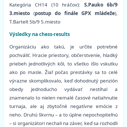
Kategória CH14 (10 hráčov):
S.Pauko 6b/9
3.miesto
(
postup do finále GPX mládeže
),
T.Bartelt 5b/9 5.miesto
Výsledky na chess-results
Organizáciu ako takú, je určite potrebné
pochváliť. Hracie priestory, občerstvenie, hladký
priebeh jednotlivých kôl, to všetko išlo vskutku
ako po masle. Žiaľ počas prestávky sa to celé
výrazne skomplikovalo, keď dohodnutý penzión
obedy jednoducho vydávať nestíhal a
znamenalo to nielen nemalé časové natiahnutie
turnaja, ale aj zbytočné negatívne emócie z
neho. Druhú škvrnu – a to úplne nepochopiteľnú
– si organizátori nechali na záver, keď sa rozhodli