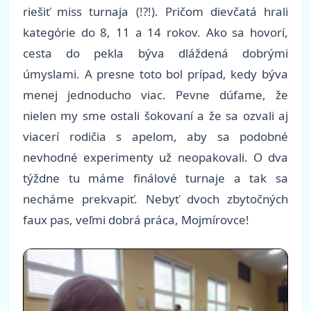
riešiť miss turnaja (!?!). Pričom dievčatá hrali
kategórie do 8, 11 a 14 rokov. Ako sa hovorí,
cesta do pekla býva dláždená dobrými
úmyslami. A presne toto bol prípad, kedy býva
menej jednoducho viac. Pevne dúfame, že
nielen my sme ostali šokovaní a že sa ozvali aj
viacerí rodičia s apelom, aby sa podobné
nevhodné experimenty už neopakovali. O dva
týždne tu máme finálové turnaje a tak sa
necháme prekvapiť. Nebyť dvoch zbytočných
faux pas, veľmi dobrá práca, Mojmírovce!