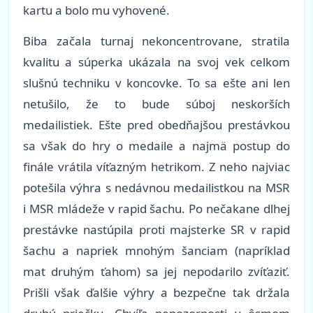
kartu a bolo mu vyhovené.
Biba začala turnaj nekoncentrovane, stratila
kvalitu a súperka ukázala na svoj vek celkom
slušnú techniku v koncovke. To sa ešte ani len
netušilo, že to bude súboj neskorších
medailistiek. Ešte pred obedňajšou prestávkou
sa však do hry o medaile a najmä postup do
finále vrátila víťazným hetrikom. Z neho najviac
potešila výhra s nedávnou medailistkou na MSR
i MSR mládeže v rapid šachu. Po nečakane dlhej
prestávke nastúpila proti majsterke SR v rapid
šachu a napriek mnohým šanciam (napríklad
mat druhým ťahom) sa jej nepodarilo zvíťaziť.
Prišli však ďalšie výhry a bezpečne tak držala