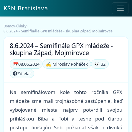
KŠN Bratislava
Domov
›
Články
›
8.6.2024 – Semifinále GPX mládeže - skupina Západ, Mojmírovce
8.6.2024 – Semifinále GPX mládeže -
skupina Západ, Mojmírovce
📅
08.06.2024
✍️ Miroslav Roháček
👀 32
Zdieľať
Na semifinálovom kole tohto ročníka GPX
mládeže sme mali trojnásobné zastúpenie, keď
vybojované miesta najprv potvrdili svojou
prihláškou Biba a Tobi a tesne pod čiarou
postupu finišujúci Sebi požiadal však o divokú