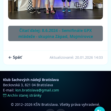
Čítať ďalej: 8.6.2024 – Semifinále GPX
mládeže - skupina Západ, Mojmírovce
← Späť
Aktualizované:
20.01.2026 14:03
Klub šachových nádejí Bratislava
Beckovská 3, 821 04 Bratislava
E-mail:
ksn.bratislava@gmail.com
Archív starej stránky
© 2012–2026 KŠN Bratislava. Všetky práva vyhradené.