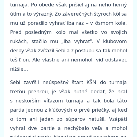
turnaja. Po obede však prišiel aj na neho herný
útlm a to výrazný. Zo záverečných štyroch kôl sa
mu už poradilo vyhrať iba raz – v ôsmom kole.
Pred posledným kolo mal všetko vo svojich
rukách, stačilo mu „iba vyhrať“. V klubovom
derby však zvíťazil Sebi a z postupu sa tak mohol
tešiť on. Ale vlastne ani nemohol, viď odstavec
nižšie...
Sebi zavŕšil neúspešný štart KŠN do turnaja
treťou prehrou, je však nutné dodať, že hral
s neskorším víťazom turnaja a tak bola táto
partia jednou z kľúčových o prvé priečky, aj keď
o tom ani jeden zo súperov netušil. Vzápätí
vyhral dve partie a nechýbalo veľa a mohol