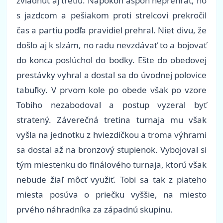
zvládnuť aj tretiu. Napokon aspoň neprehrať, no
s jazdcom a pešiakom proti strelcovi prekročil
čas a partiu podľa pravidiel prehral. Niet divu, že
došlo aj k slzám, no radu nevzdávať to a bojovať
do konca poslúchol do bodky. Ešte do obedovej
prestávky vyhral a dostal sa do úvodnej polovice
tabuľky. V prvom kole po obede však po vzore
Tobiho nezabodoval a postup vyzeral byť
stratený. Záverečná tretina turnaja mu však
vyšla na jednotku z hviezdičkou a troma výhrami
sa dostal až na bronzový stupienok. Vybojoval si
tým miestenku do finálového turnaja, ktorú však
nebude žiaľ môcť využiť. Tobi sa tak z piateho
miesta posúva o priečku vyššie, na miesto
prvého náhradníka za západnú skupinu.