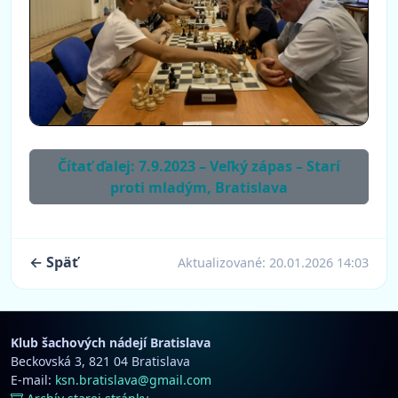
Čítať ďalej: 7.9.2023 – Veľký zápas – Starí
proti mladým, Bratislava
← Späť
Aktualizované:
20.01.2026 14:03
Klub šachových nádejí Bratislava
Beckovská 3, 821 04 Bratislava
E-mail:
ksn.bratislava@gmail.com