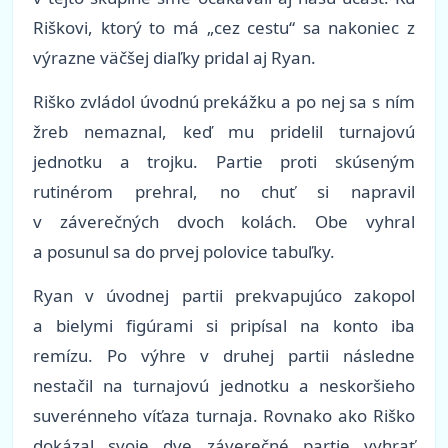
Riškovi, ktorý to má „cez cestu“ sa nakoniec z
výrazne väčšej diaľky pridal aj Ryan.
Riško zvládol úvodnú prekážku a po nej sa s ním
žreb nemaznal, keď mu pridelil turnajovú
jednotku a trojku. Partie proti skúseným
rutinérom prehral, no chuť si napravil
v záverečných dvoch kolách. Obe vyhral
a posunul sa do prvej polovice tabuľky.
Ryan v úvodnej partii prekvapujúco zakopol
a bielymi figúrami si pripísal na konto iba
remízu. Po výhre v druhej partii následne
nestačil na turnajovú jednotku a neskoršieho
suverénneho víťaza turnaja. Rovnako ako Riško
dokázal svoje dve záverečné partie vyhrať