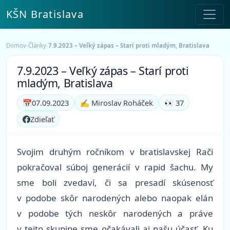
KŠN Bratislava
Domov
›
Články
›
7.9.2023 – Veľký zápas – Starí proti mladým, Bratislava
7.9.2023 – Veľký zápas – Starí proti
mladým, Bratislava
📅
07.09.2023
✍️ Miroslav Roháček
👀 37
Zdieľať
Svojim druhým ročníkom v bratislavskej Rači
pokračoval súboj generácií v rapid šachu. My
sme boli zvedaví, či sa presadí skúsenosť
v podobe skôr narodených alebo naopak elán
v podobe tých neskôr narodených a práve
v tejto skupine sme očakávali aj našu účasť. Ku