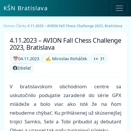
KŠN Bratislava
Domov
›
Články
›
4.11.2023 – AVION Fall Chess Challenge 2023, Bratislava
4.11.2023 – AVION Fall Chess Challenge
2023, Bratislava
📅
04.11.2023
✍️ Miroslav Roháček
👀 31
Zdieľať
V bratislavskom obchodnom centre sa
uskutočnilo podujatie zaradené do série GPX
mládeže a bolo viac ako isté že na ňom
nebudeme chýbať. Ku prihlásenej už skúsenejšej
trojici Samko, Sebi a Tobi pribudol aj debutant
Oliver a uzavrel tak našu turnajovú súpisku.