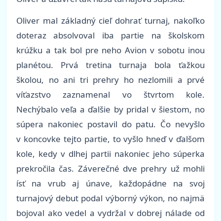
Oliver mal základný cieľ dohrať turnaj, nakoľko
doteraz absolvoval iba partie na školskom
krúžku a tak bol pre neho Avion v sobotu inou
planétou. Prvá tretina turnaja bola ťažkou
školou, no ani tri prehry ho nezlomili a prvé
víťazstvo zaznamenal vo štvrtom kole.
Nechýbalo veľa a ďalšie by pridal v šiestom, no
súpera nakoniec postavil do patu. Čo nevyšlo
v koncovke tejto partie, to vyšlo hneď v ďalšom
kole, kedy v dlhej partii nakoniec jeho súperka
prekročila čas. Záverečné dve prehry už mohli
ísť na vrub aj únave, každopádne na svoj
turnajový debut podal výborný výkon, no najmä
bojoval ako vedel a vydržal v dobrej nálade od