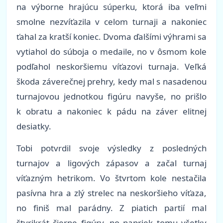
na výborne hrajúcu súperku, ktorá iba veľmi
smolne nezvíťazila v celom turnaji a nakoniec
ťahal za kratší koniec. Dvoma ďalšími výhrami sa
vytiahol do súboja o medaile, no v ôsmom kole
podľahol neskoršiemu víťazovi turnaja. Veľká
škoda záverečnej prehry, kedy mal s nasadenou
turnajovou jednotkou figúru navyše, no prišlo
k obratu a nakoniec k pádu na záver elitnej
desiatky.
Tobi potvrdil svoje výsledky z posledných
turnajov a ligových zápasov a začal turnaj
víťazným hetrikom. Vo štvrtom kole nestačila
pasívna hra a zlý strelec na neskoršieho víťaza,
no finiš mal parádny. Z piatich partií mal
štyrikrát čierne figúry, no napriek tomu všetky