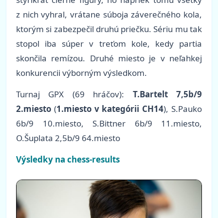
z nich vyhral, vrátane súboja záverečného kola,
ktorým si zabezpečil druhú priečku. Sériu mu tak
stopol iba súper v treťom kole, kedy partia
skončila remízou. Druhé miesto je v neľahkej
konkurencii výborným výsledkom.
Turnaj GPX (69 hráčov):
T.Bartelt 7,5b/9
2.miesto
(
1.miesto v kategórii CH14
)
, S.Pauko
6b/9 10.miesto, S.Bittner 6b/9 11.miesto,
O.Šuplata 2,5b/9 64.miesto
Výsledky na chess-results