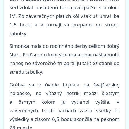
keď zdolal nasadenú turnajovú päťku s titulom
IM. Zo záverečných piatich kôl však už uhral iba
1,5 bodu a v turnaji sa prepadol do stredu
tabuľky.
Simonka mala do rodinného derby celkom dobrý
štart. Po ôsmom kole síce mala opäť našliapnuté
nahor, no záverečné tri partii ju taktiež stiahli do
stredu tabuľky.
Grétka sa v úvode hojdala na švajčiarskej
hojdačke, no víťazný hetrik medzi šiestym
a ôsmym kolom ju vytiahol vyššie. V
záverečných troch partiách zažila všetky tri
výsledky a ziskom 6,5 bodu skončila na peknom
28.mieste.