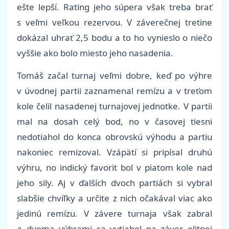
ešte lepší. Rating jeho súpera však treba brať
s veľmi veľkou rezervou. V záverečnej tretine
dokázal uhrať 2,5 bodu a to ho vynieslo o niečo
vyššie ako bolo miesto jeho nasadenia.
Tomáš začal turnaj veľmi dobre, keď po výhre
v úvodnej partii zaznamenal remízu a v treťom
kole čelil nasadenej turnajovej jednotke. V partii
mal na dosah celý bod, no v časovej tiesni
nedotiahol do konca obrovskú výhodu a partiu
nakoniec remizoval. Vzápätí si pripísal druhú
výhru, no indický favorit bol v piatom kole nad
jeho sily. Aj v ďalších dvoch partiách si vybral
slabšie chvíľky a určite z nich očakával viac ako
jedinú remízu. V závere turnaja však zabral
a dvoma výhrami sa vytiahol na záver elitnej