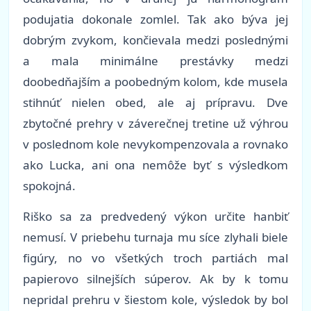
podujatia dokonale zomlel. Tak ako býva jej
dobrým zvykom, končievala medzi poslednými
a mala minimálne prestávky medzi
doobedňajším a poobedným kolom, kde musela
stihnúť nielen obed, ale aj prípravu. Dve
zbytočné prehry v záverečnej tretine už výhrou
v poslednom kole nevykompenzovala a rovnako
ako Lucka, ani ona nemôže byť s výsledkom
spokojná.
Riško sa za predvedený výkon určite hanbiť
nemusí. V priebehu turnaja mu síce zlyhali biele
figúry, no vo všetkých troch partiách mal
papierovo silnejších súperov. Ak by k tomu
nepridal prehru v šiestom kole, výsledok by bol