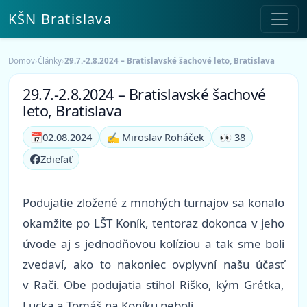
KŠN Bratislava
Domov
›
Články
›
29.7.-2.8.2024 – Bratislavské šachové leto, Bratislava
29.7.-2.8.2024 – Bratislavské šachové
leto, Bratislava
📅
02.08.2024
✍️ Miroslav Roháček
👀 38
Zdieľať
Podujatie zložené z mnohých turnajov sa konalo
okamžite po LŠT Koník, tentoraz dokonca v jeho
úvode aj s jednodňovou kolíziou a tak sme boli
zvedaví, ako to nakoniec ovplyvní našu účasť
v Rači. Obe podujatia stihol Riško, kým Grétka,
Lucka a Tomáš na Koníku neboli.