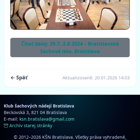
Čítať ďalej: 29.7.-2.8.2024 – Bratislavské
šachové leto, Bratislava
← Späť
Aktualizované:
20.01.2026 14:03
Klub šachových nádejí Bratislava
Beckovská 3, 821 04 Bratislava
E-mail:
ksn.bratislava@gmail.com
Archív starej stránky
© 2012–2026 KŠN Bratislava. Všetky práva vyhradené.