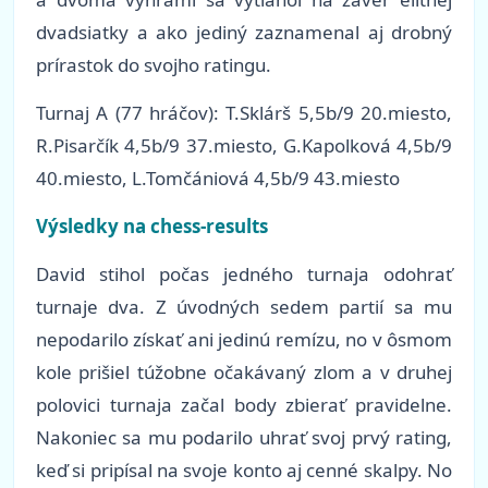
dvadsiatky a ako jediný zaznamenal aj drobný
prírastok do svojho ratingu.
Turnaj A (77 hráčov): T.Sklárš 5,5b/9 20.miesto,
R.Pisarčík 4,5b/9 37.miesto, G.Kapolková 4,5b/9
40.miesto, L.Tomčániová 4,5b/9 43.miesto
Výsledky na chess-results
David stihol počas jedného turnaja odohrať
turnaje dva. Z úvodných sedem partií sa mu
nepodarilo získať ani jedinú remízu, no v ôsmom
kole prišiel túžobne očakávaný zlom a v druhej
polovici turnaja začal body zbierať pravidelne.
Nakoniec sa mu podarilo uhrať svoj prvý rating,
keď si pripísal na svoje konto aj cenné skalpy. No