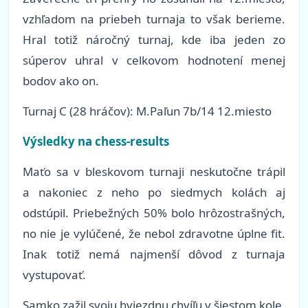
vzhľadom na priebeh turnaja to však berieme.
Hral totiž náročný turnaj, kde iba jeden zo
súperov uhral v celkovom hodnotení menej
bodov ako on.
Turnaj C (28 hráčov): M.Paľun 7b/14 12.miesto
Výsledky na chess-results
Maťo sa v bleskovom turnaji neskutočne trápil
a nakoniec z neho po siedmych kolách aj
odstúpil. Priebežných 50% bolo hrôzostrašných,
no nie je vylúčené, že nebol zdravotne úplne fit.
Inak totiž nemá najmenší dôvod z turnaja
vystupovať.
Samko zažil svoju hviezdnu chvíľu v šiestom kole,