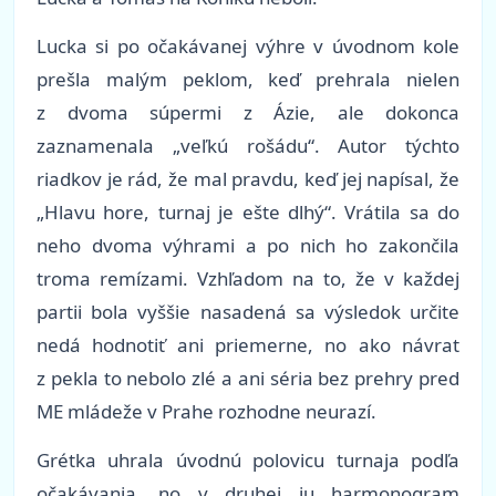
Lucka si po očakávanej výhre v úvodnom kole
prešla malým peklom, keď prehrala nielen
z dvoma súpermi z Ázie, ale dokonca
zaznamenala „veľkú rošádu“. Autor týchto
riadkov je rád, že mal pravdu, keď jej napísal, že
„Hlavu hore, turnaj je ešte dlhý“. Vrátila sa do
neho dvoma výhrami a po nich ho zakončila
troma remízami. Vzhľadom na to, že v každej
partii bola vyššie nasadená sa výsledok určite
nedá hodnotiť ani priemerne, no ako návrat
z pekla to nebolo zlé a ani séria bez prehry pred
ME mládeže v Prahe rozhodne neurazí.
Grétka uhrala úvodnú polovicu turnaja podľa
očakávania, no v druhej ju harmonogram