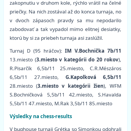
zakopnutiu v druhom kole, rýchlo vrátil na čelné
priečky. Na nich zostával až do konca turnaja, no
v dvoch zápasoch pravdy sa mu nepodarilo
zabodovať a tak vypadol mimo elitnej desiatky,
ktorú by si za priebeh turnaja asi zaslúžil.
Turnaj D (95 hráčov):
IM V.Bochnička 7b/11
13.miesto (
3.miesto v kategórii do 20 rokov
),
R.Pisarčík 6,5b/11 25.miesto, C.R.Mészáros
6,5b/11 27.miesto,
G.Kapolková 6,5b/11
28.miesto (
3.miesto v kategórii žien
), WFM
S.Bochničková 5,5b/11 42.miesto, S.Havalda
5,5b/11 47.miesto, M.Rak 3,5b/11 85.miesto
Výsledky na chess-results
V bughouse turnaji Grétka so Simonkou odohrali