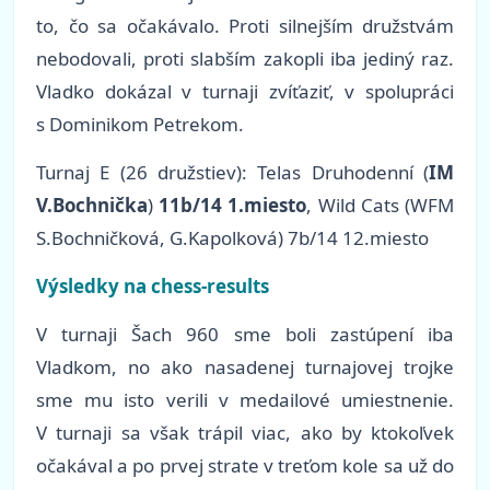
to, čo sa očakávalo. Proti silnejším družstvám
nebodovali, proti slabším zakopli iba jediný raz.
Vladko dokázal v turnaji zvíťaziť, v spolupráci
s Dominikom Petrekom.
Turnaj E (26 družstiev): Telas Druhodenní (
IM
V.Bochnička
)
11b/14 1.miesto
, Wild Cats (WFM
S.Bochničková, G.Kapolková) 7b/14 12.miesto
Výsledky na chess-results
V turnaji Šach 960 sme boli zastúpení iba
Vladkom, no ako nasadenej turnajovej trojke
sme mu isto verili v medailové umiestnenie.
V turnaji sa však trápil viac, ako by ktokoľvek
očakával a po prvej strate v treťom kole sa už do