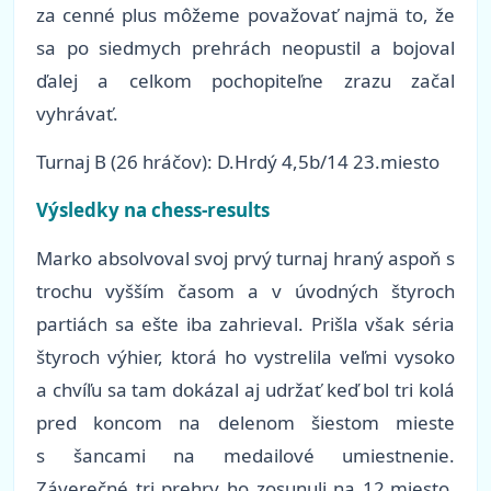
za cenné plus môžeme považovať najmä to, že
sa po siedmych prehrách neopustil a bojoval
ďalej a celkom pochopiteľne zrazu začal
vyhrávať.
Turnaj B (26 hráčov): D.Hrdý 4,5b/14 23.miesto
Výsledky na chess-results
Marko absolvoval svoj prvý turnaj hraný aspoň s
trochu vyšším časom a v úvodných štyroch
partiách sa ešte iba zahrieval. Prišla však séria
štyroch výhier, ktorá ho vystrelila veľmi vysoko
a chvíľu sa tam dokázal aj udržať keď bol tri kolá
pred koncom na delenom šiestom mieste
s šancami na medailové umiestnenie.
Záverečné tri prehry ho zosunuli na 12.miesto,