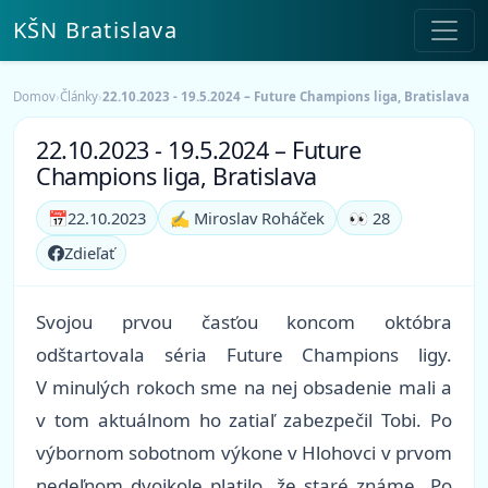
KŠN Bratislava
Domov
›
Články
›
22.10.2023 - 19.5.2024 – Future Champions liga, Bratislava
22.10.2023 - 19.5.2024 – Future
Champions liga, Bratislava
📅
22.10.2023
✍️ Miroslav Roháček
👀 28
Zdieľať
Svojou prvou časťou koncom októbra
odštartovala séria Future Champions ligy.
V minulých rokoch sme na nej obsadenie mali a
v tom aktuálnom ho zatiaľ zabezpečil Tobi. Po
výbornom sobotnom výkone v Hlohovci v prvom
nedeľnom dvojkole platilo, že staré známe „Po