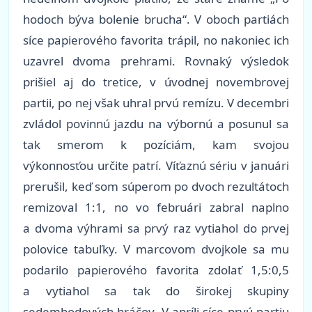
hodoch býva bolenie brucha“. V oboch partiách
síce papierového favorita trápil, no nakoniec ich
uzavrel dvoma prehrami. Rovnaký výsledok
prišiel aj do tretice, v úvodnej novembrovej
partii, po nej však uhral prvú remízu. V decembri
zvládol povinnú jazdu na výbornú a posunul sa
tak smerom k pozíciám, kam svojou
výkonnosťou určite patrí. Víťaznú sériu v januári
prerušil, keď som súperom po dvoch rezultátoch
remizoval 1:1, no vo februári zabral naplno
a dvoma výhrami sa prvý raz vytiahol do prvej
polovice tabuľky. V marcovom dvojkole sa mu
podarilo papierového favorita zdolať 1,5:0,5
a vytiahol sa tak do širokej skupiny
sedembodových hráčov. V apríli síce prvú partiu