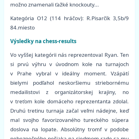
možno znamenali ťažké knockouty...
Kategória O12 (114 hráčov): R.Pisarčík 3,5b/9
84.miesto
Výsledky na chess-results
Vo vyššej kategórii nás reprezentoval Ryan. Ten
si prvú výhru v úvodnom kole na turnajoch
v Prahe vybral v ideálny moment. Vzápätí
bielymi podľahol neskoršiemu striebornému
medailistovi z organizátorskej krajiny, no
v treťom kole domáceho reprezentanta zdolal.
Druhú tretinu turnaja začal veľmi nádejne, keď
mal svojho favorizovaného tureckého súpera
doslova na lopate. Absolútny tromf v podobe
nebezpečného pešiaka na siedmom rade sa mu