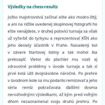
Výsledky na chess-results
Jožko majstrovstvá začínal ešte ako modro-žltý,
a ani na nižšie uvedenej skupinovej fotografii ho
ešte nenájdete, v druhej polovici turnaja sa však
už vyfarbil do tyrkysu a reprezentoval KŠN ako
jeho desiaty účastník v Prahe. Nasadený bol
v závere štartovej listiny a tak mohol iba
prekvapiť. Vietor do plachiet mu vzali aj
zdravotné problémy v úvode turnaja a tak si
prvé kolá užil dvojnásobne náročné. Po prehre
v úvodnom kole sa mu podarilo remizovať a jeho
séria remíz pokračovala ďalšími dvoma
nerozhodnými výsledkami, až kým pred voľným
dňom nezaznamenal svoju druhú prehru. Po