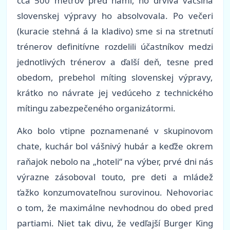
cca 500 metrov pred nami, no drvivá väčšina
slovenskej výpravy ho absolvovala. Po večeri
(kuracie stehná á la kladivo) sme si na stretnutí
trénerov definitívne rozdelili účastníkov medzi
jednotlivých trénerov a ďalší deň, tesne pred
obedom, prebehol míting slovenskej výpravy,
krátko no návrate jej vedúceho z technického
mítingu zabezpečeného organizátormi.
Ako bolo vtipne poznamenané v skupinovom
chate, kuchár bol vášnivý hubár a keďže okrem
raňajok nebolo na „hoteli“ na výber, prvé dni nás
výrazne zásoboval touto, pre deti a mládež
ťažko konzumovateľnou surovinou. Nehovoriac
o tom, že maximálne nevhodnou do obed pred
partiami. Niet tak divu, že vedľajší Burger King