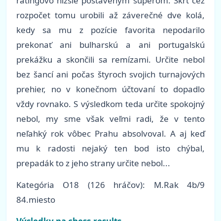
ratingovo nižšie postaveným súperom. Škrt cez
rozpočet tomu urobili až záverečné dve kolá,
kedy sa mu z pozície favorita nepodarilo
prekonať ani bulharskú a ani portugalskú
prekážku a skončili sa remízami. Určite nebol
bez šancí ani počas štyroch svojich turnajových
prehier, no v konečnom účtovaní to dopadlo
vždy rovnako. S výsledkom teda určite spokojný
nebol, my sme však veľmi radi, že v tento
neľahký rok vôbec Prahu absolvoval. A aj keď
mu k radosti nejaký ten bod isto chýbal,
prepadák to z jeho strany určite nebol...
Kategória O18 (126 hráčov): M.Rak 4b/9
84.miesto