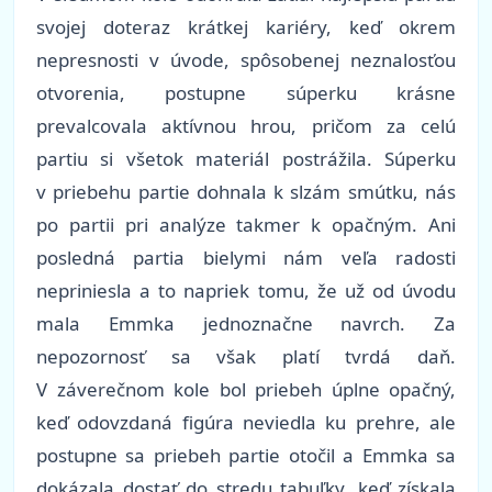
svojej doteraz krátkej kariéry, keď okrem
nepresnosti v úvode, spôsobenej neznalosťou
otvorenia, postupne súperku krásne
prevalcovala aktívnou hrou, pričom za celú
partiu si všetok materiál postrážila. Súperku
v priebehu partie dohnala k slzám smútku, nás
po partii pri analýze takmer k opačným. Ani
posledná partia bielymi nám veľa radosti
nepriniesla a to napriek tomu, že už od úvodu
mala Emmka jednoznačne navrch. Za
nepozornosť sa však platí tvrdá daň.
V záverečnom kole bol priebeh úplne opačný,
keď odovzdaná figúra neviedla ku prehre, ale
postupne sa priebeh partie otočil a Emmka sa
dokázala dostať do stredu tabuľky, keď získala