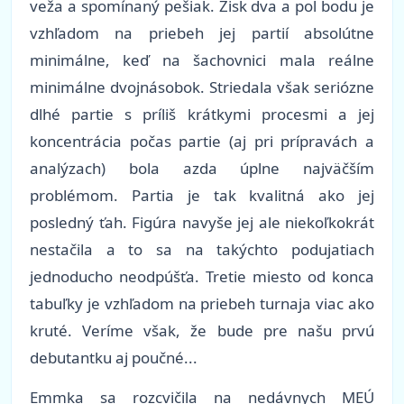
veža a spomínaný pešiak. Zisk dva a pol bodu je
vzhľadom na priebeh jej partií absolútne
minimálne, keď na šachovnici mala reálne
minimálne dvojnásobok. Striedala však seriózne
dlhé partie s príliš krátkymi procesmi a jej
koncentrácia počas partie (aj pri prípravách a
analýzach) bola azda úplne najväčším
problémom. Partia je tak kvalitná ako jej
posledný ťah. Figúra navyše jej ale niekoľkokrát
nestačila a to sa na takýchto podujatiach
jednoducho neodpúšťa. Tretie miesto od konca
tabuľky je vzhľadom na priebeh turnaja viac ako
kruté. Veríme však, že bude pre našu prvú
debutantku aj poučné...
Emmka sa rozcvičila na nedávnych MEÚ