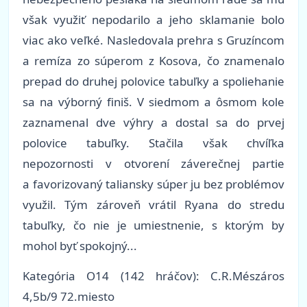
však využiť nepodarilo a jeho sklamanie bolo
viac ako veľké. Nasledovala prehra s Gruzíncom
a remíza zo súperom z Kosova, čo znamenalo
prepad do druhej polovice tabuľky a spoliehanie
sa na výborný finiš. V siedmom a ôsmom kole
zaznamenal dve výhry a dostal sa do prvej
polovice tabuľky. Stačila však chvíľka
nepozornosti v otvorení záverečnej partie
a favorizovaný taliansky súper ju bez problémov
využil. Tým zároveň vrátil Ryana do stredu
tabuľky, čo nie je umiestnenie, s ktorým by
mohol byť spokojný...
Kategória O14 (142 hráčov): C.R.Mészáros
4,5b/9 72.miesto