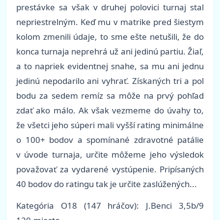
prestávke sa však v druhej polovici turnaj stal
nepriestrelným. Keď mu v matrike pred šiestym
kolom zmenili údaje, to sme ešte netušili, že do
konca turnaja neprehrá už ani jedinú partiu. Žiaľ,
a to napriek evidentnej snahe, sa mu ani jednu
jedinú nepodarilo ani vyhrať. Získaných tri a pol
bodu za sedem remíz sa môže na prvý pohľad
zdať ako málo. Ak však vezmeme do úvahy to,
že všetci jeho súperi mali vyšší rating minimálne
o 100+ bodov a spomínané zdravotné patálie
v úvode turnaja, určite môžeme jeho výsledok
považovať za vydarené vystúpenie. Pripísaných
40 bodov do ratingu tak je určite zaslúžených...
Kategória O18 (147 hráčov): J.Benci 3,5b/9