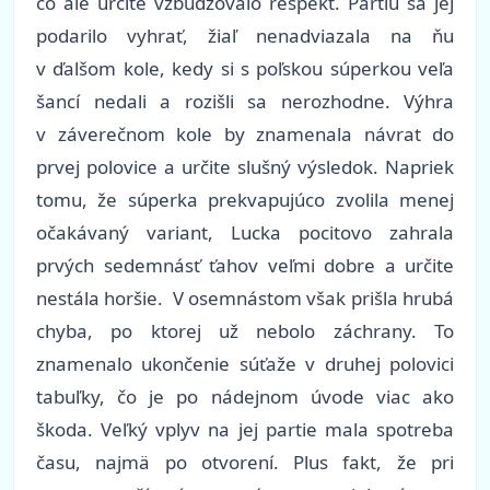
čo ale určite vzbudzovalo rešpekt. Partiu sa jej
podarilo vyhrať, žiaľ nenadviazala na ňu
v ďalšom kole, kedy si s poľskou súperkou veľa
šancí nedali a rozišli sa nerozhodne. Výhra
v záverečnom kole by znamenala návrat do
prvej polovice a určite slušný výsledok. Napriek
tomu, že súperka prekvapujúco zvolila menej
očakávaný variant, Lucka pocitovo zahrala
prvých sedemnásť ťahov veľmi dobre a určite
nestála horšie. V osemnástom však prišla hrubá
chyba, po ktorej už nebolo záchrany. To
znamenalo ukončenie súťaže v druhej polovici
tabuľky, čo je po nádejnom úvode viac ako
škoda. Veľký vplyv na jej partie mala spotreba
času, najmä po otvorení. Plus fakt, že pri