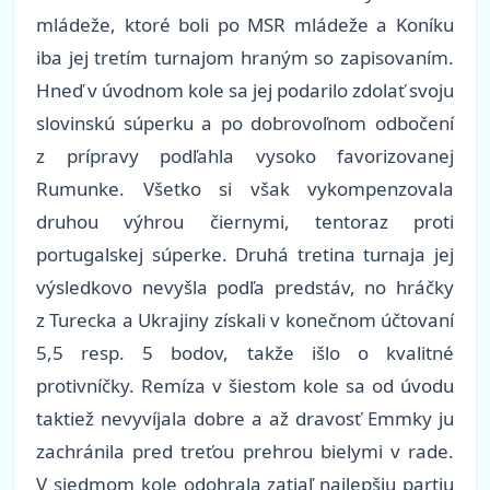
mládeže, ktoré boli po MSR mládeže a Koníku
iba jej tretím turnajom hraným so zapisovaním.
Hneď v úvodnom kole sa jej podarilo zdolať svoju
slovinskú súperku a po dobrovoľnom odbočení
z prípravy podľahla vysoko favorizovanej
Rumunke. Všetko si však vykompenzovala
druhou výhrou čiernymi, tentoraz proti
portugalskej súperke. Druhá tretina turnaja jej
výsledkovo nevyšla podľa predstáv, no hráčky
z Turecka a Ukrajiny získali v konečnom účtovaní
5,5 resp. 5 bodov, takže išlo o kvalitné
protivníčky. Remíza v šiestom kole sa od úvodu
taktiež nevyvíjala dobre a až dravosť Emmky ju
zachránila pred treťou prehrou bielymi v rade.
V siedmom kole odohrala zatiaľ najlepšiu partiu