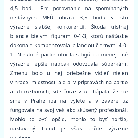
4,5 bodu. Pre porovnanie na spomínaných
nedávnych MEÚ uhrala 3,5 bodu v isto
výrazne slabšej konkurencii. Škoda tristnej
bilancie bielymi figúrami 0-1-3, ktorú našťastie
dokonale kompenzovala bilanciou čiernymi 4-0-
1. Niektoré partie otočila s figúrou menej, iné
výrazne lepšie naopak odovzdala súperkám.
Zmenu bolo u nej priebežne vidieť nielen
v hracej miestnosti ale aj v prípravách na partie
a ich rozboroch, kde čoraz viac chápala, že nie
sme v Prahe iba na výlete a v závere už
fungovala na svoj vek ako skúsený profesionál.
Mohlo to byť lepšie, mohlo to byť horšie,
nastavený trend je však určite výrazne
pozitívny...