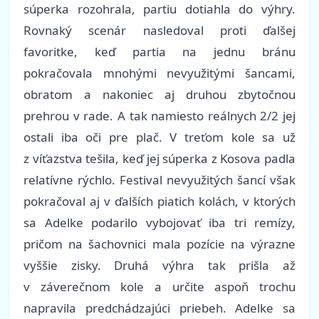
súperka rozohrala, partiu dotiahla do výhry.
Rovnaký scenár nasledoval proti ďalšej
favoritke, keď partia na jednu bránu
pokračovala mnohými nevyužitými šancami,
obratom a nakoniec aj druhou zbytočnou
prehrou v rade. A tak namiesto reálnych 2/2 jej
ostali iba oči pre plač. V treťom kole sa už
z víťazstva tešila, keď jej súperka z Kosova padla
relatívne rýchlo. Festival nevyužitých šancí však
pokračoval aj v ďalších piatich kolách, v ktorých
sa Adelke podarilo vybojovať iba tri remízy,
pričom na šachovnici mala pozície na výrazne
vyššie zisky. Druhá výhra tak prišla až
v záverečnom kole a určite aspoň trochu
napravila predchádzajúci priebeh. Adelke sa