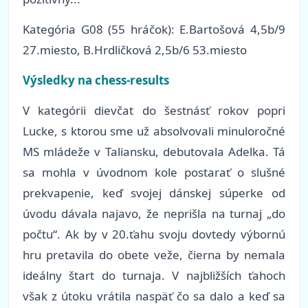
Kategória G08 (55 hráčok): E.Bartošová 4,5b/9
27.miesto, B.Hrdličková 2,5b/6 53.miesto
Výsledky na chess-results
V kategórii dievčat do šestnásť rokov popri
Lucke, s ktorou sme už absolvovali minuloročné
MS mládeže v Taliansku, debutovala Adelka. Tá
sa mohla v úvodnom kole postarať o slušné
prekvapenie, keď svojej dánskej súperke od
úvodu dávala najavo, že neprišla na turnaj „do
počtu“. Ak by v 20.ťahu svoju dovtedy výbornú
hru pretavila do obete veže, čierna by nemala
ideálny štart do turnaja. V najbližších ťahoch
však z útoku vrátila naspäť čo sa dalo a keď sa