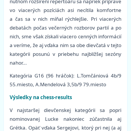
nutnom rozšírení repertoáru sa napriek príprave
vo viacerých pozíciách asi necítila komfortne
a čas sa v nich míňal rýchlejšie. Pri viacerých
debatách počas večerných rozborov partií a po
nich, sme však získali viacero cenných informácií
a veríme, že aj vďaka nim sa obe dievčatá v tejto
kategórii posunú v priebehu najbližšej sezóny
nahor...
Kategória G16 (96 hráčok): L.Tomčániová 4b/9
55.miesto, A.Mendelová 3,5b/9 79.miesto
Výsledky na chess-results
V najstaršej dievčenskej kategórii sa popri
nominovanej Lucke nakoniec zúčastnila aj
Grétka. Opäť vďaka Sergejovi, ktorý pri nej (a aj