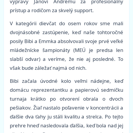
výpravy Jánovi Andrému za profesionálny
prístup a rodičom za skvelý support.
V kategórii dievčat do osem rokov sme mali
dvojnásobné zastúpenie, keď naše tohtoročné
posily Bibi a Emmka absolvovali svoje prvé veľké
mládežnícke šampionáty (MEÚ je predsa len
slabší odvar) a veríme, že nie aj posledné. To
však bude záležať najmä od nich.
Bibi začala úvodné kolo veľmi nádejne, keď
domácu reprezentantku a papierovú sedmičku
turnaja krátko po otvorení obrala o dvoch
pešiakov. Žiaľ nastalo poľavenie v koncentrácii a
ďalšie dva ťahy ju stáli kvalitu a strelca. Po tejto
prehre hneď nasledovala ďalšia, keď bola nad jej