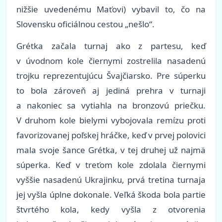
nižšie uvedenému Maťovi) vybavil to, čo na
Slovensku oficiálnou cestou „nešlo“.
Grétka začala turnaj ako z partesu, keď
v úvodnom kole čiernymi zostrelila nasadenú
trojku reprezentujúcu Švajčiarsko. Pre súperku
to bola zároveň aj jediná prehra v turnaji
a nakoniec sa vytiahla na bronzovú priečku.
V druhom kole bielymi vybojovala remízu proti
favorizovanej poľskej hráčke, keď v prvej polovici
mala svoje šance Grétka, v tej druhej už najmä
súperka. Keď v treťom kole zdolala čiernymi
vyššie nasadenú Ukrajinku, prvá tretina turnaja
jej vyšla úplne dokonale. Veľká škoda bola partie
štvrtého kola, kedy vyšla z otvorenia