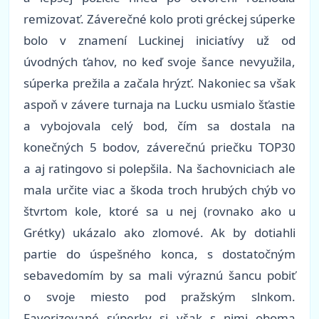
remizovať. Záverečné kolo proti gréckej súperke
bolo v znamení Luckinej iniciatívy už od
úvodných ťahov, no keď svoje šance nevyužila,
súperka prežila a začala hrýzť. Nakoniec sa však
aspoň v závere turnaja na Lucku usmialo šťastie
a vybojovala celý bod, čím sa dostala na
konečných 5 bodov, záverečnú priečku TOP30
a aj ratingovo si polepšila. Na šachovniciach ale
mala určite viac a škoda troch hrubých chýb vo
štvrtom kole, ktoré sa u nej (rovnako ako u
Grétky) ukázalo ako zlomové. Ak by dotiahli
partie do úspešného konca, s dostatočným
sebavedomím by sa mali výraznú šancu pobiť
o svoje miesto pod pražským slnkom.
Favorizované súperky si však s nimi oboma