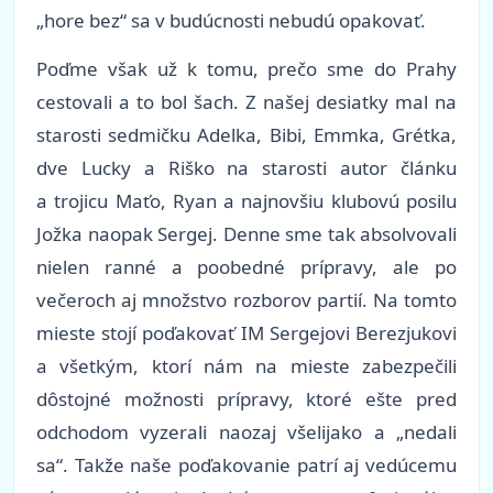
„hore bez“ sa v budúcnosti nebudú opakovať.
Poďme však už k tomu, prečo sme do Prahy
cestovali a to bol šach. Z našej desiatky mal na
starosti sedmičku Adelka, Bibi, Emmka, Grétka,
dve Lucky a Riško na starosti autor článku
a trojicu Maťo, Ryan a najnovšiu klubovú posilu
Jožka naopak Sergej. Denne sme tak absolvovali
nielen ranné a poobedné prípravy, ale po
večeroch aj množstvo rozborov partií. Na tomto
mieste stojí poďakovať IM Sergejovi Berezjukovi
a všetkým, ktorí nám na mieste zabezpečili
dôstojné možnosti prípravy, ktoré ešte pred
odchodom vyzerali naozaj všelijako a „nedali
sa“. Takže naše poďakovanie patrí aj vedúcemu