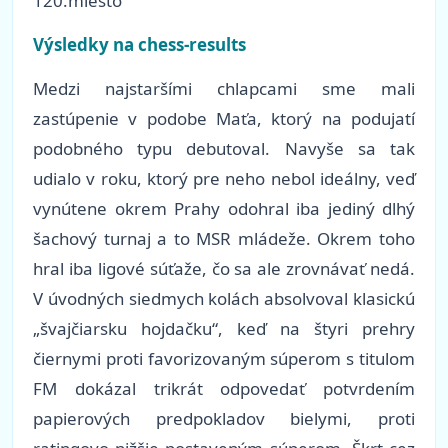
120.miesto
Výsledky na chess-results
Medzi najstaršími chlapcami sme mali
zastúpenie v podobe Maťa, ktorý na podujatí
podobného typu debutoval. Navyše sa tak
udialo v roku, ktorý pre neho nebol ideálny, veď
vynútene okrem Prahy odohral iba jediný dlhý
šachový turnaj a to MSR mládeže. Okrem toho
hral iba ligové súťaže, čo sa ale zrovnávať nedá.
V úvodných siedmych kolách absolvoval klasickú
„švajčiarsku hojdačku“, keď na štyri prehry
čiernymi proti favorizovaným súperom s titulom
FM dokázal trikrát odpovedať potvrdením
papierových predpokladov bielymi, proti