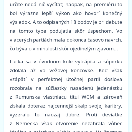
určite nedá nič vyčítať, naopak, na premiéru to
bol výrazne lepší výkon ako hovorí konečný
výsledok. A to odpísaných 18 bodov je pri debute
na tomto type podujatia skôr úspechom. Vo
viacerých partiách mala dokonca časovo navrch,
čo bývalo v minulosti skôr ojedinelým zjavom...
Lucka sa v úvodnom kole vytrápila a súperku
zdolala až vo vežovej koncovke. Keď však
vzápätí v perfektnej útočnej partii doslova
rozobrala na súčiastky nasadenú jedenástku
z Rumunska vlastniacu titul WCM a zároveň
získala doteraz najcennejší skalp svojej kariéry,
vyzeralo to naozaj dobre. Proti deviatke
z Nemecka však otvorenie nezahrala vôbec