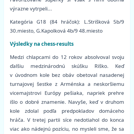
výrazne vytrpeli...
Kategória G18 (84 hráčok): L.Strišková 5b/9
30.miesto, G.Kapolková 4b/9 48.miesto
Výsledky na chess-results
Medzi chlapcami do 12 rokov absolvoval svoju
ďalšiu medzinárodnú skúšku Riško. Keď
v úvodnom kole bez obáv obetoval nasadenej
turnajovej šestke z Arménska a neskoršiemu
vicemajstrovi Európy pešiaka, napriek prehre
išlo o dobré znamenie. Navyše, keď v druhom
kole zdolal podľa predpokladov domáceho
hráča. V tretej partii síce nedotiahol do konca
viac ako nádejnú pozíciu, no mysleli sme, že sa