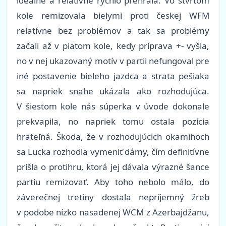
ideálne a relatívne rýchlo prehrala. Vo štvrtom
kole remizovala bielymi proti českej WFM
relatívne bez problémov a tak sa problémy
začali až v piatom kole, kedy príprava +- vyšla,
no v nej ukazovaný motív v partii nefungoval pre
iné postavenie bieleho jazdca a strata pešiaka
sa napriek snahe ukázala ako rozhodujúca.
V šiestom kole nás súperka v úvode dokonale
prekvapila, no napriek tomu ostala pozícia
hrateľná. Škoda, že v rozhodujúcich okamihoch
sa Lucka rozhodla vymeniť dámy, čím definitívne
prišla o protihru, ktorá jej dávala výrazné šance
partiu remizovať. Aby toho nebolo málo, do
záverečnej tretiny dostala nepríjemný žreb
v podobe nízko nasadenej WCM z Azerbajdžanu,