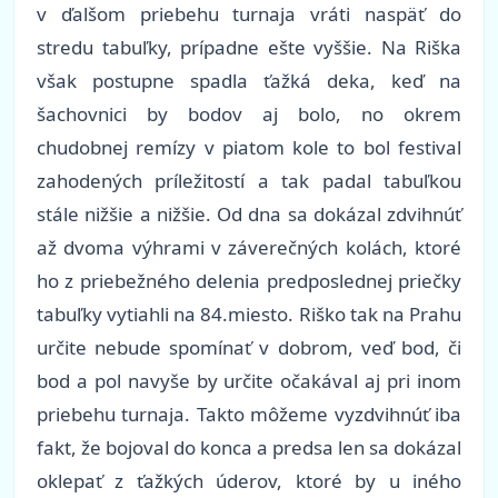
v ďalšom priebehu turnaja vráti naspäť do
stredu tabuľky, prípadne ešte vyššie. Na Riška
však postupne spadla ťažká deka, keď na
šachovnici by bodov aj bolo, no okrem
chudobnej remízy v piatom kole to bol festival
zahodených príležitostí a tak padal tabuľkou
stále nižšie a nižšie. Od dna sa dokázal zdvihnúť
až dvoma výhrami v záverečných kolách, ktoré
ho z priebežného delenia predposlednej priečky
tabuľky vytiahli na 84.miesto. Riško tak na Prahu
určite nebude spomínať v dobrom, veď bod, či
bod a pol navyše by určite očakával aj pri inom
priebehu turnaja. Takto môžeme vyzdvihnúť iba
fakt, že bojoval do konca a predsa len sa dokázal
oklepať z ťažkých úderov, ktoré by u iného