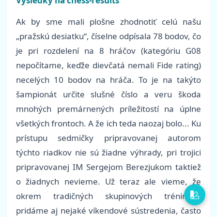
Výsledky na chess-results
Ak by sme mali plošne zhodnotiť celú našu
„pražskú desiatku“, číselne odpísala 78 bodov, čo
je pri rozdelení na 8 hráčov (kategóriu G08
nepočítame, keďže dievčatá nemali Fide rating)
necelých 10 bodov na hráča. To je na takýto
šampionát určite slušné číslo a veru škoda
mnohých premárnených príležitostí na úplne
všetkých frontoch. A že ich teda naozaj bolo... Ku
prístupu sedmičky pripravovanej autorom
týchto riadkov nie sú žiadne výhrady, pri trojici
pripravovanej IM Sergejom Berezjukom taktiež
o žiadnych nevieme. Už teraz ale vieme, že
okrem tradičných skupinových tréningov
pridáme aj nejaké víkendové sústredenia, často