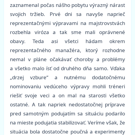
zaznamenal počas nášho pobytu výrazný nárast
svojich tržieb. Prvé dni sa navyše naprieč
reprezentačnými výpravami na majstrovstvách
rozbehla viróza a tak sme mali oprávnené
obavy. Teda asi všetci hádam okrem
reprezentačného manažéra, ktorý rozhodne
nemal v pláne očakávať choroby a problémy
a všetko malo ísť od druhého dňa samo. Vďaka
„drzej vzbure“ a nutnému dodatočnému
nominovaniu vedúceho výpravy mohli tréneri
riešiť svoje veci a on mal na starosti všetko
ostatné. A tak napriek nedostatočnej príprave
pred samotným podujatím sa situáciu podarilo
na mieste podujatia stabilizovať. Veríme však, že
situácia bola dostatočne poučná a experimenty