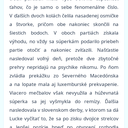
ťahov, čo je samo o sebe fenomenálne číslo.
V ďalších dvoch kolách čelila nasadenej osmičke
a štvorke, pričom obe nakoniec skončili na
šiestich bodoch. V oboch partiách získala
výhodu, no vždy sa súperkám podarilo priebeh
partie otočiť a nakoniec zvíťazili. Našťastie
nasledoval voľný deň, pretože dve zbytočné
prehry nepridajú na psychike nikomu. Po ňom
zvládla prekážku zo Severného Macedónska
a na lopate mala aj luxemburské prekvapenie.
Viacero mečbalov však nevyužila a húževnatá
súperka sa jej vyšmykla do remízy. Ďalšia
nasledovala v slovenskom derby, v ktorom sa dá
Lucke vyčítať to, že sa po zisku dvojice strelcov
a lepšej pozície hneď po otvorení rozhodla