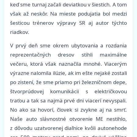
keď sme turnaj začali deviatkou v šiestich. A tom
však až neskôr. Na mieste podujatia bol medzi
šesticou trénerov výpravy SR aj autor týchto
riadkov.
V prvý deň sme okrem ubytovania a rozdania
reprezentačných dresov stihli maximálne
večeru, ktorá však naznačila mnohé. Viacerým
výrazne nalomila ilúzie, ak im ešte nejaké zostali
po zistení, že sme priamo pri železničnom depe,
štvorprúdovej komunikácii s električkovou
traťou a tak sa najmä prvé dni viacerí nevyspali.
No ako sa hovorí, človek si zvykne aj na smrť.
Naše auto slávnostné otvorenie ME nestihlo,
z dôvodu uzatvorenej diaľnice kvôli autonehode