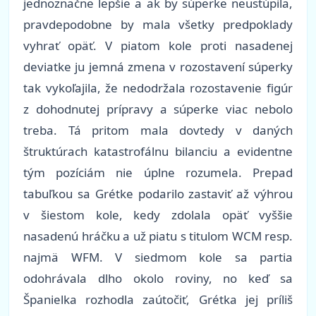
jednoznačne lepšie a ak by súperke neustúpila,
pravdepodobne by mala všetky predpoklady
vyhrať opäť. V piatom kole proti nasadenej
deviatke ju jemná zmena v rozostavení súperky
tak vykoľajila, že nedodržala rozostavenie figúr
z dohodnutej prípravy a súperke viac nebolo
treba. Tá pritom mala dovtedy v daných
štruktúrach katastrofálnu bilanciu a evidentne
tým pozíciám nie úplne rozumela. Prepad
tabuľkou sa Grétke podarilo zastaviť až výhrou
v šiestom kole, kedy zdolala opäť vyššie
nasadenú hráčku a už piatu s titulom WCM resp.
najmä WFM. V siedmom kole sa partia
odohrávala dlho okolo roviny, no keď sa
Španielka rozhodla zaútočiť, Grétka jej príliš