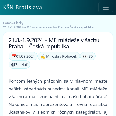
KŠN Bratislava
Domov
›
Články
›
21.8.-1.9.2024 – ME mládeže v šachu Praha – Česká republika
21.8.-1.9.2024 – ME mládeže v šachu
Praha – Česká republika
📅
01.09.2024
✍️ Miroslav Roháček
👀 80
Zdieľať
Koncom letných prázdnin sa v hlavnom meste
našich západných susedov konali ME mládeže
v šachu a mali sme na nich aj našu bohatú účasť.
Nakoniec nás reprezentovala rovná desiatka
účastníkov v siedmich rôznych kategóriách, aj