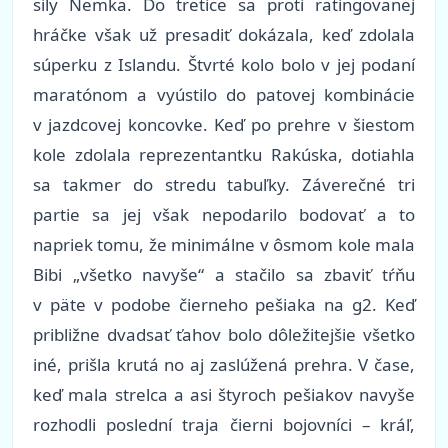
sily Nemka. Do tretice sa proti ratingovanej
hráčke však už presadiť dokázala, keď zdolala
súperku z Islandu. Štvrté kolo bolo v jej podaní
maratónom a vyústilo do patovej kombinácie
v jazdcovej koncovke. Keď po prehre v šiestom
kole zdolala reprezentantku Rakúska, dotiahla
sa takmer do stredu tabuľky. Záverečné tri
partie sa jej však nepodarilo bodovať a to
napriek tomu, že minimálne v ôsmom kole mala
Bibi „všetko navyše“ a stačilo sa zbaviť tŕňu
v päte v podobe čierneho pešiaka na g2. Keď
približne dvadsať ťahov bolo dôležitejšie všetko
iné, prišla krutá no aj zaslúžená prehra. V čase,
keď mala strelca a asi štyroch pešiakov navyše
rozhodli poslední traja čierni bojovníci – kráľ,