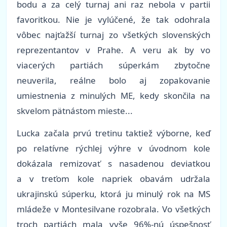
bodu a za celý turnaj ani raz nebola v partii
favoritkou. Nie je vylúčené, že tak odohrala
vôbec najťažší turnaj zo všetkých slovenských
reprezentantov v Prahe. A veru ak by vo
viacerých partiách súperkám zbytočne
neuverila, reálne bolo aj zopakovanie
umiestnenia z minulých ME, kedy skončila na
skvelom pätnástom mieste...
Lucka začala prvú tretinu taktiež výborne, keď
po relatívne rýchlej výhre v úvodnom kole
dokázala remizovať s nasadenou deviatkou
a v treťom kole napriek obavám udržala
ukrajinskú súperku, ktorá ju minulý rok na MS
mládeže v Montesilvane rozobrala. Vo všetkých
troch partiách mala vyše 96%-nú úspešnosť