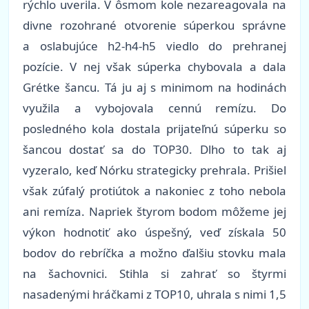
rýchlo uverila. V ôsmom kole nezareagovala na
divne rozohrané otvorenie súperkou správne
a oslabujúce h2-h4-h5 viedlo do prehranej
pozície. V nej však súperka chybovala a dala
Grétke šancu. Tá ju aj s minimom na hodinách
využila a vybojovala cennú remízu. Do
posledného kola dostala prijateľnú súperku so
šancou dostať sa do TOP30. Dlho to tak aj
vyzeralo, keď Nórku strategicky prehrala. Prišiel
však zúfalý protiútok a nakoniec z toho nebola
ani remíza. Napriek štyrom bodom môžeme jej
výkon hodnotiť ako úspešný, veď získala 50
bodov do rebríčka a možno ďalšiu stovku mala
na šachovnici. Stihla si zahrať so štyrmi
nasadenými hráčkami z TOP10, uhrala s nimi 1,5