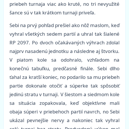
priebeh turnaja viac ako kruté, no tri nevyužité
šance sú v tak krátkom turnaji priveľa.
Sebi na prvý pohľad prešiel ako nôž maslom, keď
vyhral všetkých sedem partií a uhral tak šialené
RP 2097. Po dvoch očakávaných výhrach zdolal
najprv nasadenú jednotku a následne aj štvorku.
V piatom kole sa odohralo, vzhľadom na
konečnú tabuľku, predčasné finále. Sebi dlho
ťahal za kratší koniec, no podarilo sa mu priebeh
partie dokonale otočiť a súperke tak spôsobiť
jedinú stratu v turnaji. V šiestom a siedmom kole
sa situácia zopakovala, keď objektívne mali
obaja súperi v priebehoch partií navrch, no Sebi
ukázal pevnejšie nervy a nakoniec tak vyhral
celý turnaj bez straty. Predvedený výkon mal