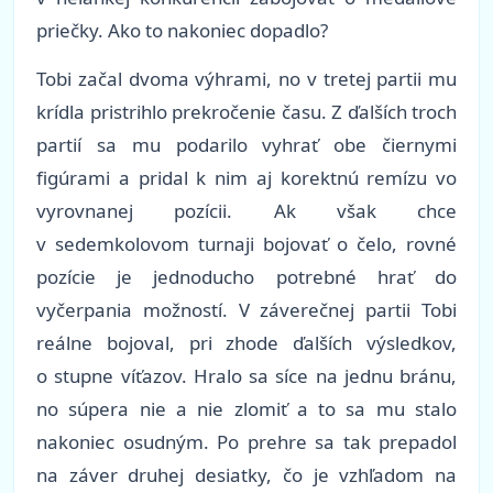
priečky. Ako to nakoniec dopadlo?
Tobi začal dvoma výhrami, no v tretej partii mu
krídla pristrihlo prekročenie času. Z ďalších troch
partií sa mu podarilo vyhrať obe čiernymi
figúrami a pridal k nim aj korektnú remízu vo
vyrovnanej pozícii. Ak však chce
v sedemkolovom turnaji bojovať o čelo, rovné
pozície je jednoducho potrebné hrať do
vyčerpania možností. V záverečnej partii Tobi
reálne bojoval, pri zhode ďalších výsledkov,
o stupne víťazov. Hralo sa síce na jednu bránu,
no súpera nie a nie zlomiť a to sa mu stalo
nakoniec osudným. Po prehre sa tak prepadol
na záver druhej desiatky, čo je vzhľadom na