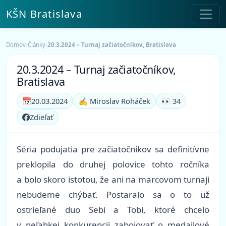
KŠN Bratislava
Domov
›
Články
›
20.3.2024 – Turnaj začiatočníkov, Bratislava
20.3.2024 – Turnaj začiatočníkov,
Bratislava
📅
20.03.2024
✍️ Miroslav Roháček
👀 34
Zdieľať
Séria podujatia pre začiatočníkov sa definitívne
preklopila do druhej polovice tohto ročníka
a bolo skoro istotou, že ani na marcovom turnaji
nebudeme chýbať. Postaralo sa o to už
ostrieľané duo Sebi a Tobi, ktoré chcelo
v neľahkej konkurencii zabojovať o medailové