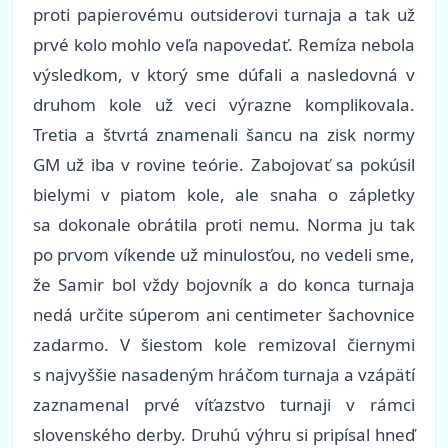
proti papierovému outsiderovi turnaja a tak už
prvé kolo mohlo veľa napovedať. Remíza nebola
výsledkom, v ktorý sme dúfali a nasledovná v
druhom kole už veci výrazne komplikovala.
Tretia a štvrtá znamenali šancu na zisk normy
GM už iba v rovine teórie. Zabojovať sa pokúsil
bielymi v piatom kole, ale snaha o zápletky
sa dokonale obrátila proti nemu. Norma ju tak
po prvom víkende už minulosťou, no vedeli sme,
že Samir bol vždy bojovník a do konca turnaja
nedá určite súperom ani centimeter šachovnice
zadarmo. V šiestom kole remizoval čiernymi
s najvyššie nasadeným hráčom turnaja a vzápätí
zaznamenal prvé víťazstvo turnaji v rámci
slovenského derby. Druhú výhru si pripísal hneď