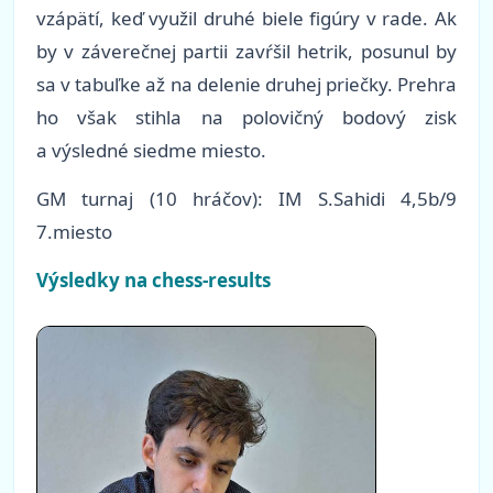
vzápätí, keď využil druhé biele figúry v rade. Ak
by v záverečnej partii zavŕšil hetrik, posunul by
sa v tabuľke až na delenie druhej priečky. Prehra
ho však stihla na polovičný bodový zisk
a výsledné siedme miesto.
GM turnaj (10 hráčov): IM S.Sahidi 4,5b/9
7.miesto
Výsledky na chess-results