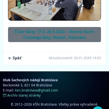
Čítať ďalej: 17.5.-26.5.2024 – Vienna Norm
Chalenge May, Viedeň - Rakúsko
← Späť
Aktualizované:
20.01.2026 14:03
Klub šachových nádejí Bratislava
Beckovská 3, 821 04 Bratislava
E-mail:
ksn.bratislava@gmail.com
Archív starej stránky
© 2012–2026 KŠN Bratislava. Všetky práva vyhradené.