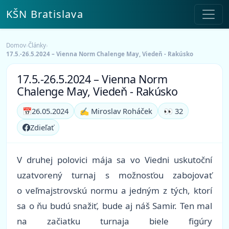
KŠN Bratislava
Domov
›
Články
›
17.5.-26.5.2024 – Vienna Norm Chalenge May, Viedeň - Rakúsko
17.5.-26.5.2024 – Vienna Norm
Chalenge May, Viedeň - Rakúsko
📅
26.05.2024
✍️ Miroslav Roháček
👀 32
Zdieľať
V druhej polovici mája sa vo Viedni uskutoční
uzatvorený turnaj s možnosťou zabojovať
o veľmajstrovskú normu a jedným z tých, ktorí
sa o ňu budú snažiť, bude aj náš Samir. Ten mal
na začiatku turnaja biele figúry