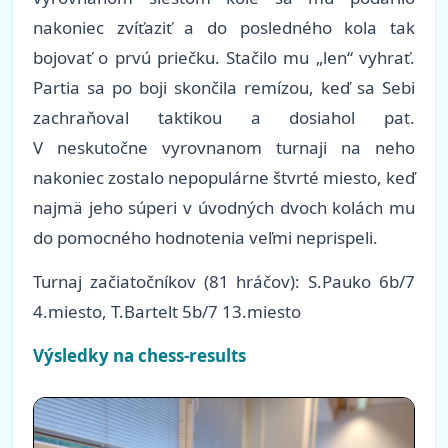
nakoniec zvíťaziť a do posledného kola tak
bojovať o prvú priečku. Stačilo mu „len“ vyhrať.
Partia sa po boji skončila remízou, keď sa Sebi
zachraňoval taktikou a dosiahol pat.
V neskutočne vyrovnanom turnaji na neho
nakoniec zostalo nepopulárne štvrté miesto, keď
najmä jeho súperi v úvodných dvoch kolách mu
do pomocného hodnotenia veľmi neprispeli.
Turnaj začiatočníkov (81 hráčov): S.Pauko 6b/7
4.miesto, T.Bartelt 5b/7 13.miesto
Výsledky na chess-results