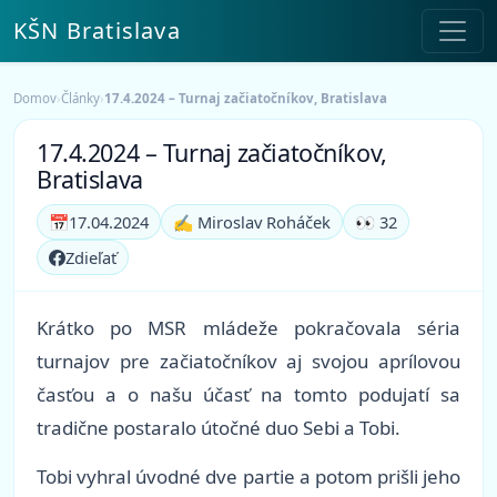
KŠN Bratislava
Domov
›
Články
›
17.4.2024 – Turnaj začiatočníkov, Bratislava
17.4.2024 – Turnaj začiatočníkov,
Bratislava
📅
17.04.2024
✍️ Miroslav Roháček
👀 32
Zdieľať
Krátko po MSR mládeže pokračovala séria
turnajov pre začiatočníkov aj svojou aprílovou
časťou a o našu účasť na tomto podujatí sa
tradične postaralo útočné duo Sebi a Tobi.
Tobi vyhral úvodné dve partie a potom prišli jeho