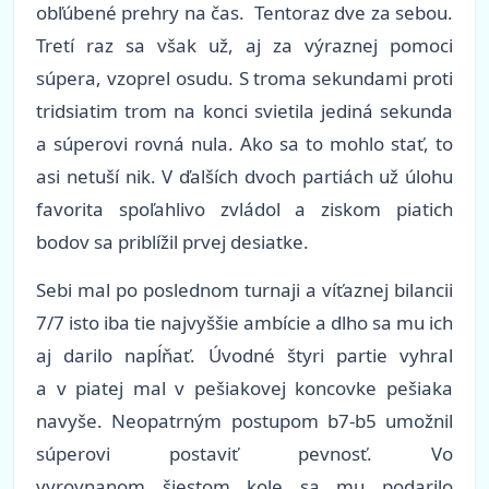
obľúbené prehry na čas. Tentoraz dve za sebou.
Tretí raz sa však už, aj za výraznej pomoci
súpera, vzoprel osudu. S troma sekundami proti
tridsiatim trom na konci svietila jediná sekunda
a súperovi rovná nula. Ako sa to mohlo stať, to
asi netuší nik. V ďalších dvoch partiách už úlohu
favorita spoľahlivo zvládol a ziskom piatich
bodov sa priblížil prvej desiatke.
Sebi mal po poslednom turnaji a víťaznej bilancii
7/7 isto iba tie najvyššie ambície a dlho sa mu ich
aj darilo napĺňať. Úvodné štyri partie vyhral
a v piatej mal v pešiakovej koncovke pešiaka
navyše. Neopatrným postupom b7-b5 umožnil
súperovi postaviť pevnosť. Vo
vyrovnanom šiestom kole sa mu podarilo