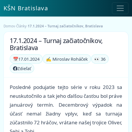
KŠN Bratislava
Domov
›
Články
›
17.1.2024 – Turnaj začiatočníkov, Bratislava
17.1.2024 – Turnaj začiatočníkov,
Bratislava
📅
17.01.2024
✍️ Miroslav Roháček
👀 36
Zdieľať
Posledné podujatie tejto série v roku 2023 sa
neuskutočnilo a tak jeho ďalšou časťou bol práve
januárový termín. Decembrový výpadok na
účasť nemal žiadny vplyv, keď sa turnaja
zúčastnilo 72 hráčov, vrátane našej trojice Oliver,
Sebi a Tobi.