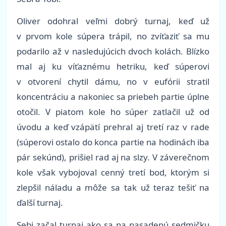
Oliver odohral veľmi dobrý turnaj, keď už
v prvom kole súpera trápil, no zvíťaziť sa mu
podarilo až v nasledujúcich dvoch kolách. Blízko
mal aj ku víťaznému hetriku, keď súperovi
v otvorení chytil dámu, no v eufórii stratil
koncentráciu a nakoniec sa priebeh partie úplne
otočil. V piatom kole ho súper zatlačil už od
úvodu a keď vzápätí prehral aj tretí raz v rade
(súperovi ostalo do konca partie na hodinách iba
pár sekúnd), prišiel rad aj na slzy. V záverečnom
kole však vybojoval cenný tretí bod, ktorým si
zlepšil náladu a môže sa tak už teraz tešiť na
ďalší turnaj.
Sebi začal turnaj ako sa na nasadenú sedmičku