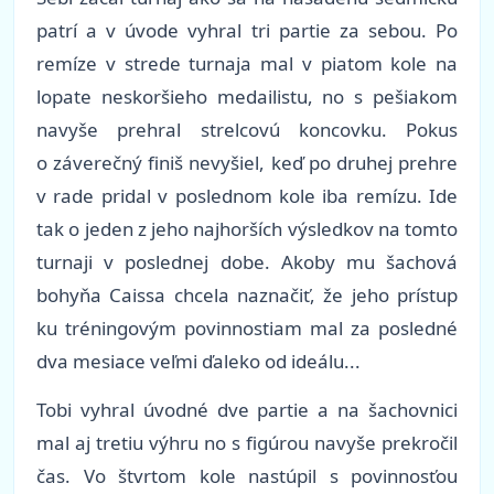
patrí a v úvode vyhral tri partie za sebou. Po
remíze v strede turnaja mal v piatom kole na
lopate neskoršieho medailistu, no s pešiakom
navyše prehral strelcovú koncovku. Pokus
o záverečný finiš nevyšiel, keď po druhej prehre
v rade pridal v poslednom kole iba remízu. Ide
tak o jeden z jeho najhorších výsledkov na tomto
turnaji v poslednej dobe. Akoby mu šachová
bohyňa Caissa chcela naznačiť, že jeho prístup
ku tréningovým povinnostiam mal za posledné
dva mesiace veľmi ďaleko od ideálu...
Tobi vyhral úvodné dve partie a na šachovnici
mal aj tretiu výhru no s figúrou navyše prekročil
čas. Vo štvrtom kole nastúpil s povinnosťou