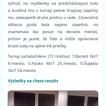
vyhrať, no myšlienky na predchádzajúce kolo
a kvalitná hra v turnaji pekne hrajúcej súperky
mu zabezpečili druhú prehru v rade. Záverečná
stíhacia jazda bola naplno úspešná, no
znamenala iba posun na deviate miesto,
pričom je jasné, že Tobi si môže oprávnene
brúsiť zuby na úplne iné priečky.
Turnaj začiatočníkov (72 hráčov): T.Bartelt 5b/7
9.miesto, S.Pauko 4b/7 25.miesto, O.Šuplata
3b/7 54.miesto
Výsledky na chess-results