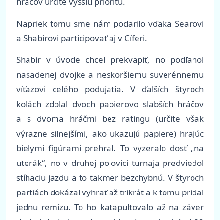
hráčov určite vyššiu prioritu.
Napriek tomu sme nám podarilo vďaka Searovi
a Shabirovi participovať aj v Cíferi.
Shabir v úvode chcel prekvapiť, no podľahol
nasadenej dvojke a neskoršiemu suverénnemu
víťazovi celého podujatia. V ďalších štyroch
kolách zdolal dvoch papierovo slabších hráčov
a s dvoma hráčmi bez ratingu
(
určite však
výrazne silnejšími, ako ukazujú papiere
)
hrajúc
bielymi figúrami prehral. To vyzeralo dosť „na
uterák“, no v druhej polovici turnaja predviedol
stíhaciu jazdu a to takmer bezchybnú. V štyroch
partiách dokázal vyhrať až trikrát a k tomu pridal
jednu remízu. To ho katapultovalo až na záver