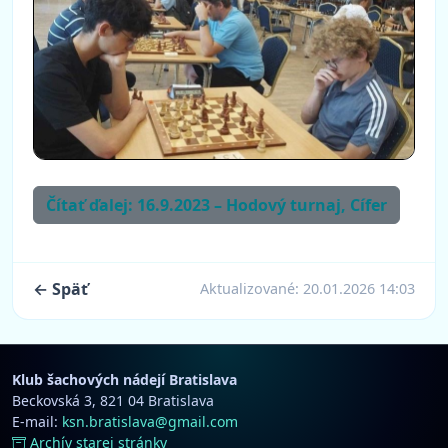
Čítať ďalej: 16.9.2023 – Hodový turnaj, Cífer
← Späť
Aktualizované:
20.01.2026 14:03
Klub šachových nádejí Bratislava
Beckovská 3, 821 04 Bratislava
E-mail:
ksn.bratislava@gmail.com
Archív starej stránky