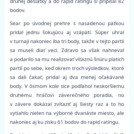
druhej desiatky a do rapid ratingu si pripísal 82
bodov.
Sear po úvodnej prehre s nasadenou päťkou
pridal jednu šokujúcu aj vzápätí. Súper uhral
v turnaji nakoniec iba tri body, takže v tejto partii
sa museli diať veci. Zdravo sa však nahneval
a podarilo sa mu realizovať víťaznú šnúru piatich
partií po sebe, keď okrem troch výsledkov, ktoré
sa dali čakať, pridal aj dva menej očakávané
body. V ôsmom kole síce podľahol neskoršiemu
druhému hráčovi záverečného poradia, no
v závere dokázal zvíťaziť aj šiesty raz a to ho
vytiahlo nielen na výborné dvanáste miesto, ale
nakoniec aj ku zisku 61 bodov do rapid ratingu.