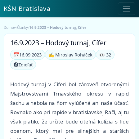
KŠN Bratislava
Domov
›
Články
›
16.9.2023 – Hodový turnaj, Cífer
16.9.2023 – Hodový turnaj, Cífer
📅
16.09.2023
✍️ Miroslav Roháček
👀 32
Zdieľať
Hodový turnaj v Cíferi bol zároveň otvorenými
Majstrovstvami Trnavského okresu v rapid
šachu a nebola na ňom vylúčená ani naša účasť.
Rovnako ako pri rapide v bratislavskej Rači, aj tu
však platilo, že určite bude citeľná kolízia s fide
openom, ktorý mal pre silnejších a starších