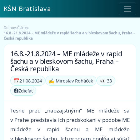
KŠN Bratislava
Domov
›
Články
›
16.8.-21.8.2024 – ME mládeže v rapid šachu a v bleskovom šachu, Praha –
Česká republika
16.8.-21.8.2024 – ME mládeže v rapid
šachu a v bleskovom šachu, Praha –
Česká republika
📅
21.08.2024
✍️ Miroslav Roháček
👀 33
Zdieľať
Tesne pred „naozajstnými“ ME mládeže sa
v Prahe predstavia ich predskokani v podobe ME
mládeže v rapid šachu a ME mládeže
v bleskovom šachu. Ich program dopĺňa aj súťaž