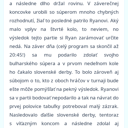
a následne dlho držal rovinu. V záverečnej
koncovke urobili so súperom mnoho chybných
rozhodnutí, žiaľ to posledné patrilo Ryanovi. Aký
malo vplyv na štvrté kolo, to neviem, no
výsledok tejto partie si Ryan zarámovať určite
nedá. Na záver dňa (celý program sa skončil až
20:45!) sa mu podarilo zdolať svojho
bulharského súpera a v prvom nedeľnom kole
ho čakalo slovenské derby. To bolo zároveň aj
súbojom o to, kto z oboch hráčov v turnaji bude
ešte môže pomýšľať na pekný výsledok. Ryanovi
sa v partii bodovať nepodarilo a tak na návrat do
prvej polovice tabuľky potreboval malý zázrak.
Nasledovalo ďalšie slovenské derby, tentoraz
s víťazným koncom a následne zdolal aj