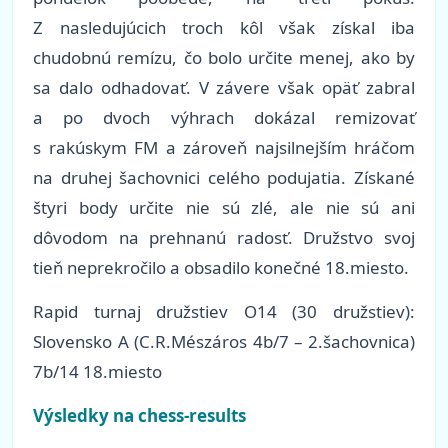
Z nasledujúcich troch kôl však získal iba
chudobnú remízu, čo bolo určite menej, ako by
sa dalo odhadovať. V závere však opäť zabral
a po dvoch výhrach dokázal remizovať
s rakúskym FM a zároveň najsilnejším hráčom
na druhej šachovnici celého podujatia. Získané
štyri body určite nie sú zlé, ale nie sú ani
dôvodom na prehnanú radosť. Družstvo svoj
tieň neprekročilo a obsadilo konečné 18.miesto.
Rapid turnaj družstiev O14 (30 družstiev):
Slovensko A (C.R.Mészáros 4b/7 – 2.šachovnica)
7b/14 18.miesto
Výsledky na chess-results