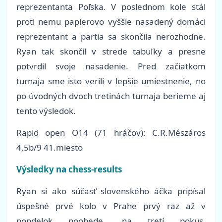
reprezentanta Poľska. V poslednom kole stál
proti nemu papierovo vyššie nasadený domáci
reprezentant a partia sa skončila nerozhodne.
Ryan tak skončil v strede tabuľky a presne
potvrdil svoje nasadenie. Pred začiatkom
turnaja sme isto verili v lepšie umiestnenie, no
po úvodných dvoch tretinách turnaja berieme aj
tento výsledok.
Rapid open O14 (71 hráčov): C.R.Mészáros
4,5b/9 41.miesto
Výsledky na chess-results
Ryan si ako súčasť slovenského áčka pripísal
úspešné prvé kolo v Prahe prvý raz až v
pondelok poobede, na tretí pokus.