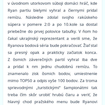
v úvodnom utorkovom súboji domáci hráč, kde
Ryan partiu bielymi vyhral a čiernymi pridal
remízu. Následne zdolal svojho rakúskeho
súpera v pomere 2:0 a po 10.kole sa dostal
priebežne do prvej polovice tabuľky. V ňom ho
čakal ukrajinský reprezentant a verili sme, že
Ryanova bodová séria bude pokračovať. Žiaľ stal
sa presný opak a prakticky začiatok konca.
Z ôsmich záverečných partií vyhral iba dve
a pridal k nm jednu chudobnú remízu. To
znamenalo zisk ôsmich bodov, umiestnenie
mimo TOP50 a odpis vyše 100 bodov. Za troma
sprievodnými „turistickými“ šampionátmi tak
treba čím skôr urobiť hrubú čiaru a veriť, že
hlavný chod pražského menu bude Ryanovi