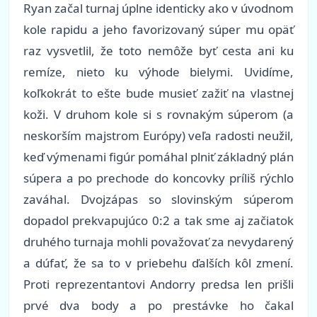
Ryan začal turnaj úplne identicky ako v úvodnom
kole rapidu a jeho favorizovaný súper mu opäť
raz vysvetlil, že toto nemôže byť cesta ani ku
remíze, nieto ku výhode bielymi. Uvidíme,
koľkokrát to ešte bude musieť zažiť na vlastnej
koži. V druhom kole si s rovnakým súperom (a
neskorším majstrom Európy) veľa radosti neužil,
keď výmenami figúr pomáhal plniť základný plán
súpera a po prechode do koncovky príliš rýchlo
zaváhal. Dvojzápas so slovinským súperom
dopadol prekvapujúco 0:2 a tak sme aj začiatok
druhého turnaja mohli považovať za nevydarený
a dúfať, že sa to v priebehu ďalších kôl zmení.
Proti reprezentantovi Andorry predsa len prišli
prvé dva body a po prestávke ho čakal