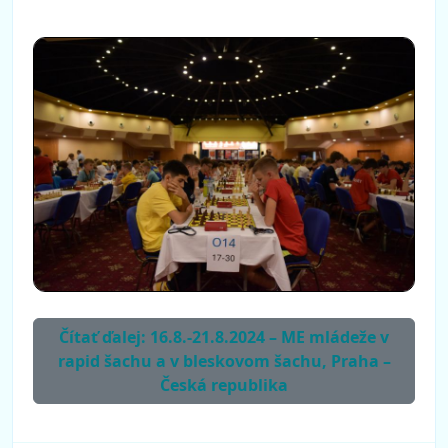
Čítať ďalej: 16.8.-21.8.2024 – ME mládeže v
rapid šachu a v bleskovom šachu, Praha –
Česká republika