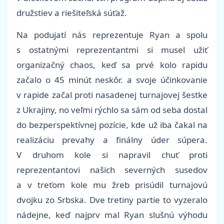
družstiev a riešiteľská súťaž.
Na podujatí nás reprezentuje Ryan a spolu
s ostatnými reprezentantmi si musel užiť
organizačný chaos, keď sa prvé kolo rapidu
začalo o 45 minút neskôr. a svoje účinkovanie
v rapide začal proti nasadenej turnajovej šestke
z Ukrajiny, no veľmi rýchlo sa sám od seba dostal
do bezperspektívnej pozície, kde už iba čakal na
realizáciu prevahy a finálny úder súpera.
V druhom kole si napravil chuť proti
reprezentantovi našich severných susedov
a v treťom kole mu žreb prisúdil turnajovú
dvojku zo Srbska. Dve tretiny partie to vyzeralo
nádejne, keď najprv mal Ryan slušnú výhodu