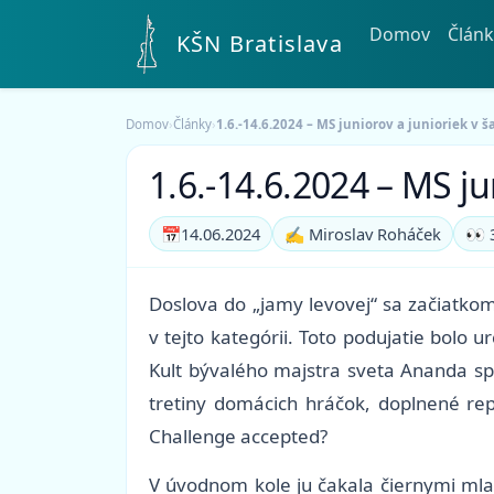
Domov
Článk
KŠN Bratislava
Domov
›
Články
›
1.6.-14.6.2024 – MS juniorov a junioriek v 
1.6.-14.6.2024 – MS ju
📅
14.06.2024
✍️ Miroslav Roháček
👀 
Doslova do „jamy levovej“ sa začiatkom
v tejto kategórii. Toto podujatie bolo 
Kult bývalého majstra sveta Ananda spô
tretiny domácich hráčok, doplnené re
Challenge accepted?
V úvodnom kole ju čakala čiernymi mla