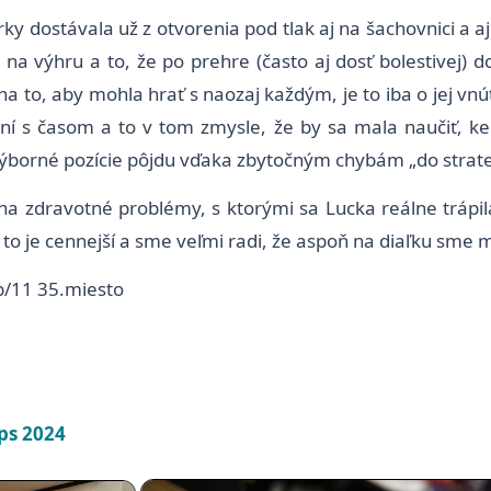
y dostávala už z otvorenia pod tlak aj na šachovnici a a
 na výhru a to, že po prehre (často aj dosť bolestivej)
 na to, aby mohla hrať s naozaj každým, je to iba o jej vn
ení s časom a to v tom zmysle, že by sa mala naučiť, ke
výborné pozície pôjdu vďaka zbytočným chybám „do strat
a zdravotné problémy, s ktorými sa Lucka reálne trápil
 je cennejší a sme veľmi radi, že aspoň na diaľku sme mo
6b/11 35.miesto
ps 2024