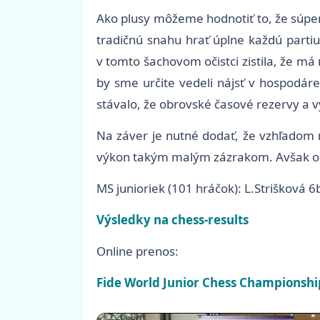
Ako plusy môžeme hodnotiť to, že súperk
tradičnú snahu hrať úplne každú partiu
v tomto šachovom očistci zistila, že má
by sme určite vedeli nájsť v hospodár
stávalo, že obrovské časové rezervy a 
Na záver je nutné dodať, že vzhľadom n
výkon takým malým zázrakom. Avšak o to
MS junioriek (101 hráčok): L.Strišková 
Výsledky na chess-results
Online prenos:
Fide World Junior Chess Championshi