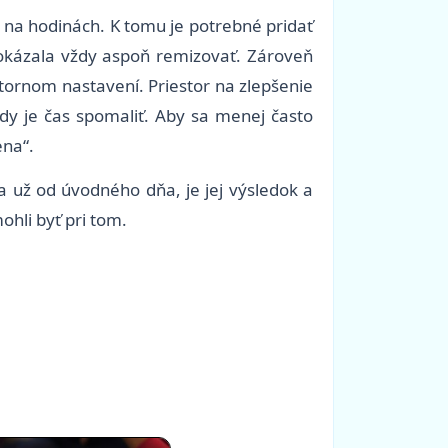
j na hodinách. K tomu je potrebné pridať
 dokázala vždy aspoň remizovať. Zároveň
útornom nastavení. Priestor na zlepšenie
dy je čas spomaliť. Aby sa menej často
ena“.
a už od úvodného dňa, je jej výsledok a
hli byť pri tom.