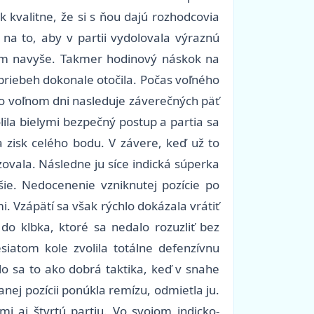
kvalitne, že si s ňou dajú rozhodcovia
na to, aby v partii vydolovala výraznú
kom navyše. Takmer hodinový náskok na
priebeh dokonale otočila. Počas voľného
 Po voľnom dni nasleduje záverečných päť
ila bielymi bezpečný postup a partia sa
 zisk celého bodu. V závere, keď už to
zovala. Následne ju síce indická súperka
šie. Nedocenenie vzniknutej pozície po
. Vzápätí sa však rýchlo dokázala vrátiť
do klbka, ktoré sa nedalo rozuzliť bez
iatom kole zvolila totálne defenzívnu
lo sa to ako dobrá taktika, keď v snahe
nej pozícii ponúkla remízu, odmietla ju.
i aj štvrtú partiu. Vo svojom indicko-