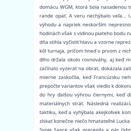
domácu WGM, ktorá bola nasadenou turn
rande opäť. A veru nechýbalo veľa... 
výhodu a napriek neskorším nepresnos
hodinách však s vidinou piateho bodu n
dňa stihla vyčistiť hlavu a vzorne repr
kôl turnaja, pričom hneď v prvom z nic
dlho držala okolo rovnováhy, aj keď m
začínalo vyzerať na obrat, dokázala zat
mierne zaskočila, keď Francúzsku nehr
prepočte variantov však viedlo k dokona
do hry ďalšou výhrou čiernymi, keď ďa
materiálnych strát. Následná realizá
taktiku, keď a vyhýbala akejkoľvek kon
získať konečne niečo hmatateľné Lucka d
Svoje šance však precenila a pár ťaho