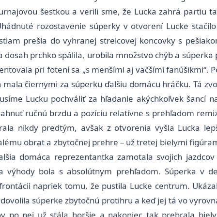
ajovou šestkou a verili sme, že Lucka zahrá partiu tak 
Uhádnuté rozostavenie súperky v otvorení Lucke stačilo 
tiam prešla do vyhranej strelcovej koncovky s pešia
a dosah prchko spálila, urobila množstvo chýb a súperka 
ezentovala pri fotení sa „s menšími aj väčšími fanúšikmi“.
h mala čiernymi za súperku ďalšiu domácu hráčku. Tá zvol
usíme Lucku pochváliť za hľadanie akýchkoľvek šancí na
iahnuť ručnú brzdu a pozíciu relatívne s prehľadom remi
ala nikdy predtým, avšak z otvorenia vyšla Lucka lep
lému obrat a zbytočnej prehre – už tretej bielymi figúrami
lšia domáca reprezentantka zamotala svojich jazdcov 
cia výhody bola s absolútnym prehľadom. Súperka v des
frontácii napriek tomu, že pustila Lucke centrum. Ukáza
ovolila súperke zbytočnú protihru a keď jej tá vo vyrovna
v po nej už stála horšie a nakoniec tak prehrala bielym