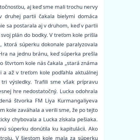
kutočnosťou, aj keď sme mali trochu nervy
 v druhej partii čakala bielymi domáca
e sa postarala aj v druhom, keď v partii
svoj plán do bodky. V treťom kole prišla
ve, ktorá súperku dokonale paralyzovala
. Hra na jednu bránu, keď súperka prešla
 Vo štvrtom kole nás čakala „stará známa
 a až v treťom kole podľahla aktuálnej
ri výsledky. Trafili sme však prípravu
resnej hre nedostatočný. Lucka odohrala
adená štvorka FM Liya Kurmangaliyeva
m kole zaváhala a verili sme, že po tejto
ticky chybovala a Lucka získala pešiaka.
ú súperku donútila ku kapitulácii. Ako
ntrolu. V šiestom kole mala za súperku