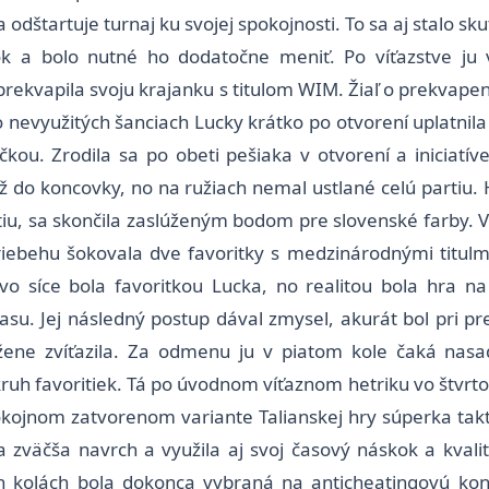
odštartuje turnaj ku svojej spokojnosti. To sa aj stalo s
dok a bolo nutné ho dodatočne meniť. Po víťazstve ju
ekvapila svoju krajanku s titulom WIM. Žiaľ o prekvapeni
 nevyužitých šanciach Lucky krátko po otvorení uplatnila 
čkou. Zrodila sa po obeti pešiaka v otvorení a iniciatí
l až do koncovky, no na ružiach nemal ustlané celú partiu
rtiu, sa skončila zaslúženým bodom pre slovenské farby.
riebehu šokovala dve favoritky s medzinárodnými titulmi
o síce bola favoritkou Lucka, no realitou bola hra na t
času. Jej následný postup dával zmysel, akurát bol pri p
úžene zvíťazila. Za odmenu ju v piatom kole čaká nas
kruh favoritiek. Tá po úvodnom víťaznom hetriku vo štvrto
 pokojnom zatvorenom variante Talianskej hry súperka tak
väčša navrch a využila aj svoj časový náskok a kvalitn
ch kolách bola dokonca vybraná na anticheatingovú ko