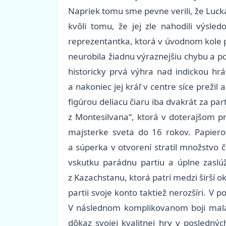
Napriek tomu sme pevne verili, že Lucka 
kvôli tomu, že jej zle nahodili výsle
reprezentantka, ktorá v úvodnom kole pr
neurobila žiadnu výraznejšiu chybu a po
historicky prvá výhra nad indickou hrá
a nakoniec jej kráľ v centre síce preži
figúrou deliacu čiaru iba dvakrát za pa
z Montesilvana“, ktorá v doterajšom p
majsterke sveta do 16 rokov. Papierov
a súperka v otvorení stratil množstvo 
vskutku parádnu partiu a úplne zasl
z Kazachstanu, ktorá patrí medzi širší o
partii svoje konto taktiež nerozšíri. V
V následnom komplikovanom boji mala z
dôkaz svojej kvalitnej hry v posledný