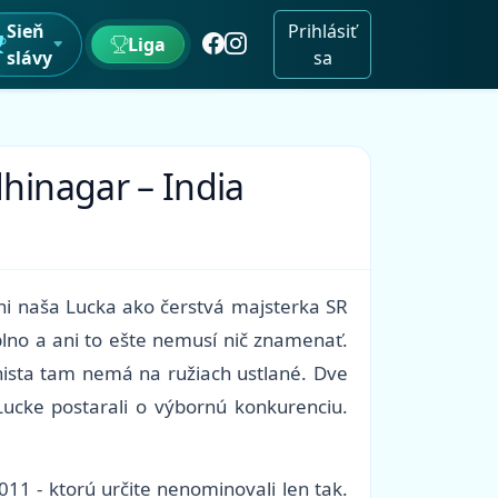
Sieň
Prihlásiť
Liga
slávy
sa
dhinagar – India
ani naša Lucka ako čerstvá majsterka SR
aplno a ani to ešte nemusí nič znamenať.
chista tam nemá na ružiach ustlané. Dve
ucke postarali o výbornú konkurenciu.
1 - ktorú určite nenominovali len tak.