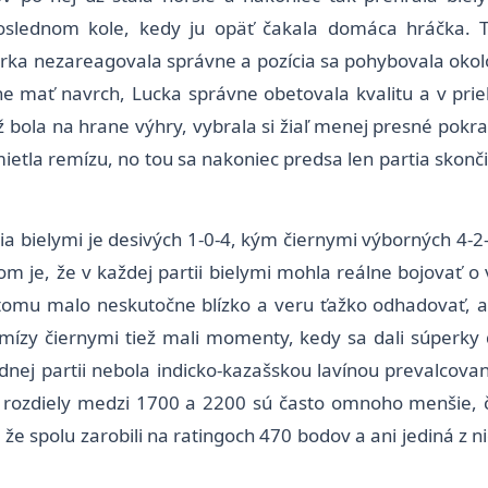
slednom kole, kedy ju opäť čakala domáca hráčka. Te
a nezareagovala správne a pozícia sa pohybovala okolo r
ne mať navrch, Lucka správne obetovala kvalitu a v pri
ž bola na hrane výhry, vybrala si žiaľ menej presné pok
ietla remízu, no tou sa nakoniec predsa len partia skon
ncia bielymi je desivých 1-0-4, kým čiernymi výborných 4-2
m je, že v každej partii bielymi mohla reálne bojovať o 
omu malo neskutočne blízko a veru ťažko odhadovať, ako
emízy čiernymi tiež mali momenty, kedy sa dali súperky 
 jednej partii nebola indicko-kazašskou lavínou prevalco
 rozdiely medzi 1700 a 2200 sú často omnoho menšie, čo 
kt, že spolu zarobili na ratingoch 470 bodov a ani jediná 