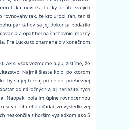
oretická novinka Lucky určite svojich
ovnováhy tak, že kto urobil ťah, ten si
ebehu pár ťahov sa jej dokonca podarilo
račovania a opäť bol na šachovnici možný
čila. Pre Lucku to znamenalo v konečnom
-0. Ak si však vezmeme lupu, zistíme, že
víťazstvo. Najmä šieste kolo, po ktorom
 by sa jej turnaj pri delení priebežnej
dostať do náročných a aj neriešiteľných
vaná. Naopak, bola im úplne rovnocennou
si vie čitateľ dohľadať vo výsledkovej
z nich neskončila s horším výsledkom ako 5