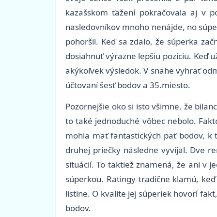
kazašskom ťažení pokračovala aj v po
nasledovníkov mnoho nenájde, no súperk
pohoršil. Keď sa zdalo, že súperka zač
dosiahnuť výrazne lepšiu pozíciu. Keď u
akýkoľvek výsledok. V snahe vyhrať odm
účtovaní šesť bodov a 35.miesto.
Pozornejšie oko si isto všimne, že bila
to také jednoduché vôbec nebolo. Fakto
mohla mať fantastických päť bodov, k t
druhej priečky následne vyvíjal. Dve r
situácií. To taktiež znamená, že ani v
súperkou. Ratingy tradične klamú, keď
listine. O kvalite jej súperiek hovorí fa
bodov.