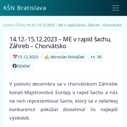
KŠN Bratislava
Domov
›
Články
›
14.12.-15.12.2023 – ME v rapid šachu, Záhreb – Chorvátsko
14.12.-15.12.2023 – ME v rapid šachu,
Záhreb – Chorvátsko
📅
15.12.2023
✍️ Miroslav Roháček
👀 30
Zdieľať
V polovici decembra sa v chorvátskom Záhrebe
konali Majstrovstvá Európy v rapid šachu a nás
na nich reprezentoval Samir, ktorý sa v neľahkej
konkurencii pokúšal dosiahnuť čo najlepší
výsledok.