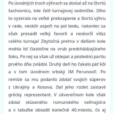
Po úvodných troch výhrach sa dostal až na štvrtú
šachovnicu, kde čelil turnajovej sedmičke. Dlho
to vyzeralo na veľké prekvapenie a štvrtú výhru
v rade, neskôr aspoň na pol bodu, nakoniec sa
však presadil veľký favorit a neskorší víťaz
celého turnaja! Zbytočná prehra v ďalšom kole
mohla ísť čiastočne na vrub predchádzajúceho
šoku. Po nej sa však už oklepal a poslednú partiu
prvého dňa zvládol. Druhý deň ho čakalo päť kôl
a v tom úvodnom srbský IM Perunovič. Po
remíze sa mu podarilo zdolať svojich súperov
z Ukrajiny a Kosova, žiaľ jeho rozlet zastavil
grécky reprezentant. V záverečnom kole však
zdolal skúseného rumunského veľmajstra
a v tabuľke obsadil konečné 40.miesto, čo aj