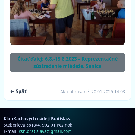
Čítať ďalej: 6.8.-18.8.2023 – Reprezentačné
sústredenie mládeže, Senica
← Späť
Aktualizované:
20.01.2026 14:03
Klub šachových nádejí Bratislava
Steberlova 5818/4, 902 01 Pezinok
E-mail:
ksn.bratislava@gmail.com