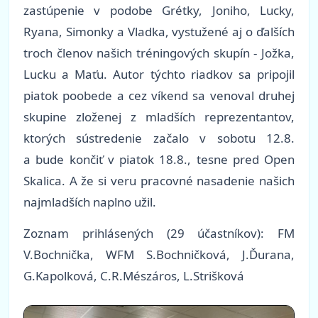
zastúpenie v podobe Grétky, Joniho, Lucky,
Ryana, Simonky a Vladka, vystužené aj o ďalších
troch členov našich tréningových skupín - Jožka,
Lucku a Maťu. Autor týchto riadkov sa pripojil
piatok poobede a cez víkend sa venoval druhej
skupine zloženej z mladších reprezentantov,
ktorých sústredenie začalo v sobotu 12.8.
a bude končiť v piatok 18.8., tesne pred Open
Skalica. A že si veru pracovné nasadenie našich
najmladších naplno užil.
Zoznam prihlásených (29 účastníkov): FM
V.Bochnička, WFM S.Bochničková, J.Ďurana,
G.Kapolková, C.R.Mészáros, L.Strišková