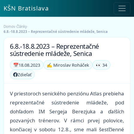
KŠN Bratislava
Domov
›
Články
›
6.8.-18.8.2023 – Reprezentačné sústredenie mládeže, Senica
6.8.-18.8.2023 – Reprezentačné
sústredenie mládeže, Senica
📅
18.08.2023
✍️ Miroslav Roháček
👀 34
Zdieľať
V priestoroch senického penziónu Atlas prebieha
reprezentačné sústredenie mládeže, pod
dohľadom IM Sergeja Berezjuka a ďalších
pozvaných trénerov. V rámci prvej polovice,
končiacej v sobotu 12.8., sme mali šesťčlenné