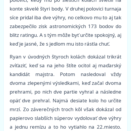
konte skvelé štyri body. V druhej polovici turnaja
síce pridal iba dve výhry, no celkovo mu to aj tak
zabezpečilo zisk astronomických 173 bodov do
blitz ratingu. A s tým môže byť určite spokojný, aj
keď je jasné, že s jedlom mu isto rástla chuť.
Ryan v úvodných štyroch kolách dokázal trikrát
zvíťaziť, keď sa na jeho štíte ocitol aj maďarský
kandidát majstra. Potom nasledoval vždy
dvoma zlepenými výsledkami, keď začal dvoma
prehrami, po nich dve partie vyhral a následne
opäť dve prehral. Najmä desiate kolo ho určite
mrzí. Zo záverečných troch kôl však dokázal od
papierovo slabších súperov vydolovať dve výhry
a jednu remízu a to ho vytiahlo na 22.miesto.