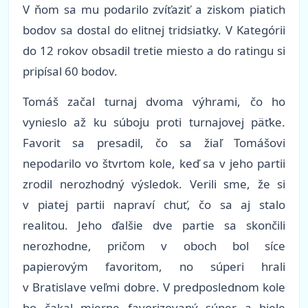
V ňom sa mu podarilo zvíťaziť a ziskom piatich
bodov sa dostal do elitnej tridsiatky. V Kategórii
do 12 rokov obsadil tretie miesto a do ratingu si
pripísal 60 bodov.
Tomáš začal turnaj dvoma výhrami, čo ho
vynieslo až ku súboju proti turnajovej päťke.
Favorit sa presadil, čo sa žiaľ Tomášovi
nepodarilo vo štvrtom kole, keď sa v jeho partii
zrodil nerozhodný výsledok. Verili sme, že si
v piatej partii napraví chuť, čo sa aj stalo
realitou. Jeho ďalšie dve partie sa skončili
nerozhodne, pričom v oboch bol síce
papierovým favoritom, no súperi hrali
v Bratislave veľmi dobre. V predposlednom kole
ho čakal mierne favorizovaný súper a biele