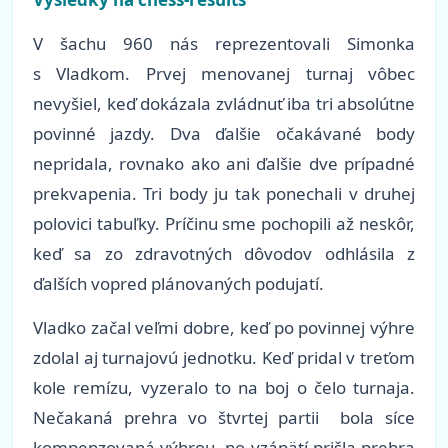
V šachu 960 nás reprezentovali Simonka
s Vladkom. Prvej menovanej turnaj vôbec
nevyšiel, keď dokázala zvládnuť iba tri absolútne
povinné jazdy. Dva ďalšie očakávané body
nepridala, rovnako ako ani ďalšie dve prípadné
prekvapenia. Tri body ju tak ponechali v druhej
polovici tabuľky. Príčinu sme pochopili až neskôr,
keď sa zo zdravotných dôvodov odhlásila z
ďalších vopred plánovaných podujatí.
Vladko začal veľmi dobre, keď po povinnej výhre
zdolal aj turnajovú jednotku. Keď pridal v treťom
kole remízu, vyzeralo to na boj o čelo turnaja.
Nečakaná prehra vo štvrtej partii bola síce
kompenzovaná výhrou, no vzápätí prišla prehra