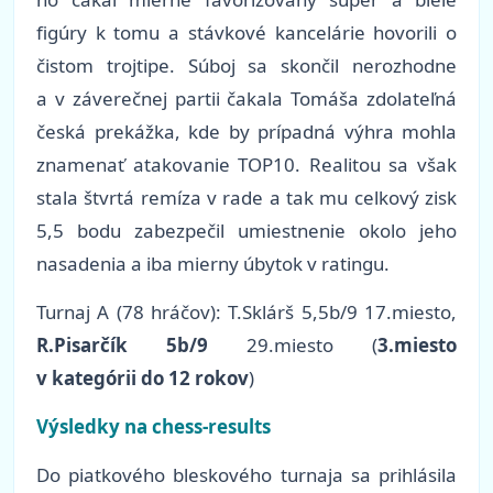
figúry k tomu a stávkové kancelárie hovorili o
čistom trojtipe. Súboj sa skončil nerozhodne
a v záverečnej partii čakala Tomáša zdolateľná
česká prekážka, kde by prípadná výhra mohla
znamenať atakovanie TOP10. Realitou sa však
stala štvrtá remíza v rade a tak mu celkový zisk
5,5 bodu zabezpečil umiestnenie okolo jeho
nasadenia a iba mierny úbytok v ratingu.
Turnaj A (78 hráčov): T.Sklárš 5,5b/9 17.miesto,
R.Pisarčík 5b/9
29.miesto (
3.miesto
v kategórii do 12 rokov
)
Výsledky na chess-results
Do piatkového bleskového turnaja sa prihlásila