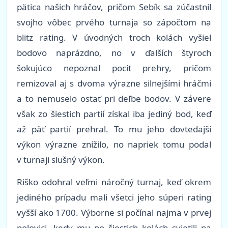
pätica našich hráčov, pričom Sebík sa zúčastnil
svojho vôbec prvého turnaja so zápočtom na
blitz rating. V úvodných troch kolách vyšiel
bodovo naprázdno, no v ďalších štyroch
šokujúco nepoznal pocit prehry, pričom
remizoval aj s dvoma výrazne silnejšími hráčmi
a to nemuselo ostať pri deľbe bodov. V závere
však zo šiestich partií získal iba jediný bod, keď
až päť partií prehral. To mu jeho dovtedajší
výkon výrazne znížilo, no napriek tomu podal
v turnaji slušný výkon.
Riško odohral veľmi náročný turnaj, keď okrem
jediného prípadu mali všetci jeho súperi rating
vyšší ako 1700. Výborne si počínal najmä v prvej
polovici, kedy mu po šiestich kolách svietili na