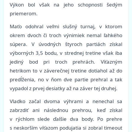
Výkon bol však na jeho schopnosti šedým
priemerom.
Maťo odohral veľmi slušný turnaj, v ktorom
okrem dvoch či troch výnimiek nemal ľahkého
súpera. V úvodných štyroch partiách získal
výborných 3,5 bodu, v strednej tretine však iba
jediný bod pri troch prehrách. Víťazným
hetrikom to v záverečnej tretine dotiahol až do
predĺženia, no v ňom dve partie prehral a tak
vypadol z prvej desiatky až na záver tej druhej.
Vladko začal dvoma výhrami a nenechal sa
zabrzdiť ani následnou prehrou, keď získal
v rýchlom slede ďalšie dva body. Po prehre
s neskorším víťazom podujatia si zobral timeout