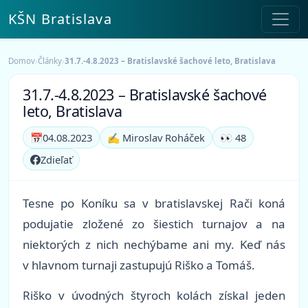
KŠN Bratislava
Domov
›
Články
›
31.7.-4.8.2023 – Bratislavské šachové leto, Bratislava
31.7.-4.8.2023 – Bratislavské šachové
leto, Bratislava
📅
04.08.2023
✍️ Miroslav Roháček
👀 48
Zdieľať
Tesne po Koníku sa v bratislavskej Rači koná
podujatie zložené zo šiestich turnajov a na
niektorých z nich nechýbame ani my. Keď nás
v hlavnom turnaji zastupujú Riško a Tomáš.
Riško v úvodných štyroch kolách získal jeden