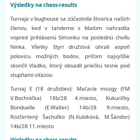
Výsledky na chess-results
Turnaja v bughouse sa zúčastnila štvorica našich
členov, keď v tandeme s Maťom nahradila
vopred prihlásenú Simonku na poslednú chvíľu
Ninka. Všetky štyri družstvá uhrali aspoň
polovicu možných bodov, pričom najvyššie
skončil Vladko, ktorý obsadil priečku tesne pod
stupňami víťazov.
Turnaj E (18 družstiev): Mačacie mozgy (FM
V.Bochnička) 18b/28 4.miesto, Kukuričky
Bonduelle (E.Walter) 14b/28 9.miesto,
Rozčertený Šachuľko (N.Kubíková, M.Šándor)
14b/28 11.miesto
Výsledky na chess-results