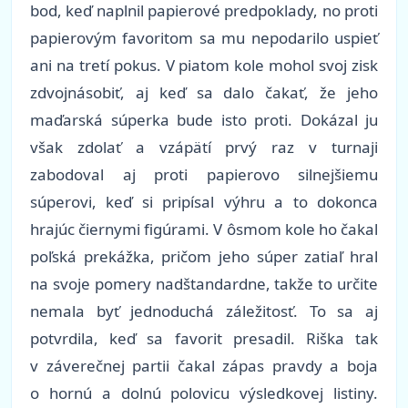
bod, keď naplnil papierové predpoklady, no proti
papierovým favoritom sa mu nepodarilo uspieť
ani na tretí pokus. V piatom kole mohol svoj zisk
zdvojnásobiť, aj keď sa dalo čakať, že jeho
maďarská súperka bude isto proti. Dokázal ju
však zdolať a vzápätí prvý raz v turnaji
zabodoval aj proti papierovo silnejšiemu
súperovi, keď si pripísal výhru a to dokonca
hrajúc čiernymi figúrami. V ôsmom kole ho čakal
poľská prekážka, pričom jeho súper zatiaľ hral
na svoje pomery nadštandardne, takže to určite
nemala byť jednoduchá záležitosť. To sa aj
potvrdila, keď sa favorit presadil. Riška tak
v záverečnej partii čakal zápas pravdy a boja
o hornú a dolnú polovicu výsledkovej listiny.