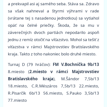
a prekvapil asi aj samého seba. Stáva sa. Zdravo
sa však nahneval a štyrmi výhrami v rade
(vrátane tej s nasadenou jednotkou) sa vytiahol
opäť na čelné priečky. Škoda, že sa mu v
záverečných dvoch partiách nepodarilo aspoň
jednu z remíz otočiť na víťazstvo. Mohol sa tešiť z
víťazstva v rámci Majstrovstiev Bratislavského
kraja. Takto z toho nakoniec bolo druhé miesto.
Turnaj D (79 hráčov):
FM V.Bochnička 9b/13
8.miesto
(
2.miesto v rámci Majstrovstiev
Bratislavského kraja
)
, M.Šándor 7,5b/13
18.miesto, C.R.Mészáros 7,5b/13 22.miesto,
R.Pisarčík 6b/13 56.miesto, S.Pauko 3,5b/13
77.miesto