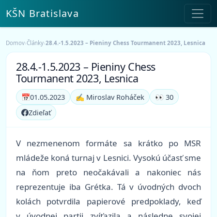
KŠN Bratislava
Domov
›
Články
›
28.4.-1.5.2023 – Pieniny Chess Tourmanent 2023, Lesnica
28.4.-1.5.2023 – Pieniny Chess
Tourmanent 2023, Lesnica
📅
01.05.2023
✍️ Miroslav Roháček
👀 30
Zdieľať
V nezmenenom formáte sa krátko po MSR
mládeže koná turnaj v Lesnici. Vysokú účasť sme
na ňom preto neočakávali a nakoniec nás
reprezentuje iba Grétka. Tá v úvodných dvoch
kolách potvrdila papierové predpoklady, keď
v úvodnej partii zvíťazila a následne svojej