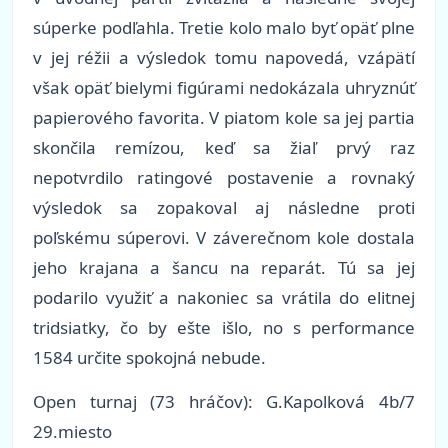
súperke podľahla. Tretie kolo malo byť opäť plne
v jej réžii a výsledok tomu napovedá, vzápätí
však opäť bielymi figúrami nedokázala uhryznúť
papierového favorita. V piatom kole sa jej partia
skončila remízou, keď sa žiaľ prvý raz
nepotvrdilo ratingové postavenie a rovnaký
výsledok sa zopakoval aj následne proti
poľskému súperovi. V záverečnom kole dostala
jeho krajana a šancu na reparát. Tú sa jej
podarilo využiť a nakoniec sa vrátila do elitnej
tridsiatky, čo by ešte išlo, no s performance
1584 určite spokojná nebude.
Open turnaj (73 hráčov): G.Kapolková 4b/7
29.miesto