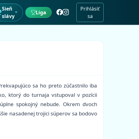
Sieň
Prihlásiť
Liga
slávy
sa
rekvapujúco sa ho preto zúčastnilo iba
, ktorý do turnaja vstupoval v pozícii
ak úplne spokojný nebude. Okrem dvoch
ššie nasadenej trojici súperov sa bodovo