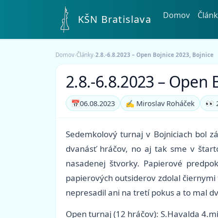
Domov
Článk
KŠN Bratislava
Domov
›
Články
›
2.8.-6.8.2023 – Open Bojnice 2023, Bojnice
2.8.-6.8.2023 – Open 
📅
06.08.2023
✍️ Miroslav Roháček
👀 
Sedemkolový turnaj v Bojniciach bol z
dvanásť hráčov, no aj tak sme v štart
nasadenej štvorky. Papierové predpok
papierových outsiderov zdolal čiernymi 
nepresadil ani na tretí pokus a to mal dv
Open turnaj (12 hráčov): S.Havalda 4.m