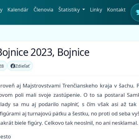
y
Kalendár
Členovia
Štatistiky
Linky
Kontakt
Bojnice 2023, Bojnice
28
Zdieľať
ároveň aj Majstrovstvami Trenčianskeho kraja v šachu. P
ovom poli mali svoje zastúpenie. O to sa postaral Samko
lady sa mu aj podarilo naplniť, s čím však asi až t
figúrami aj turnajovú päťku a šestku, no proti od seba vy
akrát biele figúry. Celkovo tak neoslnil, no ani nesklamal.
iesto