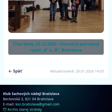
Čítať ďalej: 23.12.2022 – Vianočný pohodový
rapid „A“ a „B“, Bratislava
← Späť
Aktualizované:
20.01.2026 14:03
Klub šachových nádejí Bratislava
Beckovská 3, 821 04 Bratislava
E-mail:
ksn.bratislava@gmail.com
Archív starej stránky