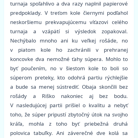
turnaja spoľahlivo a dva razy naplnil papierové
predpoklady. V treťom kole čiernymi podľahol
neskoršiemu prekvapujúcemu víťazovi celého
turnaja a vzápätí si výsledok zopakoval.
Nechýbalo mnoho ani ku veľkej rošáde, no
v piatom kole ho zachránili v prehranej
koncovke dva nemožné ťahy súpera. Mohlo to
byť poučením, no v šiestom kole to boli so
súperom preteky, kto odohrá partiu rýchlejšie
a bude sa menej sústrediť. Obaja skončili bez
rošády a Riško nakoniec aj bez bodu.
V nasledujúcej partii prišiel o kvalitu a nebyť
toho, že súper pripustí zbytočný útok na svojho
kráľa, mohla z toho byť priebežná druhá
polovica tabuľky. Ani záverečné dve kolá sa