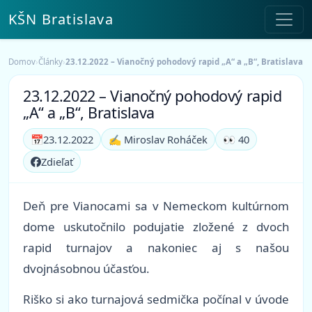
KŠN Bratislava
Domov
›
Články
›
23.12.2022 – Vianočný pohodový rapid „A“ a „B“, Bratislava
23.12.2022 – Vianočný pohodový rapid
„A“ a „B“, Bratislava
📅
23.12.2022
✍️ Miroslav Roháček
👀 40
Zdieľať
Deň pre Vianocami sa v Nemeckom kultúrnom
dome uskutočnilo podujatie zložené z dvoch
rapid turnajov a nakoniec aj s našou
dvojnásobnou účasťou.
Riško si ako turnajová sedmička počínal v úvode