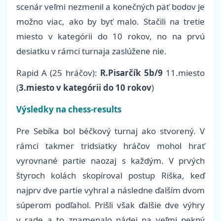
scenár veľmi nezmenil a konečných päť bodov je
možno viac, ako by byť malo. Stačili na tretie
miesto v kategórii do 10 rokov, no na prvú
desiatku v rámci turnaja zaslúžene nie.
Rapid A (25 hráčov):
R.Pisarčík 5b/9
11.miesto
(
3.miesto v kategórii do 10 rokov
)
Výsledky na chess-results
Pre Sebíka bol béčkový turnaj ako stvorený. V
rámci takmer tridsiatky hráčov mohol hrať
vyrovnané partie naozaj s každým. V prvých
štyroch kolách skopíroval postup Riška, keď
najprv dve partie vyhral a následne ďalším dvom
súperom podľahol. Prišli však ďalšie dve výhry
v rade a to znamenalo nádej na veľmi pekný