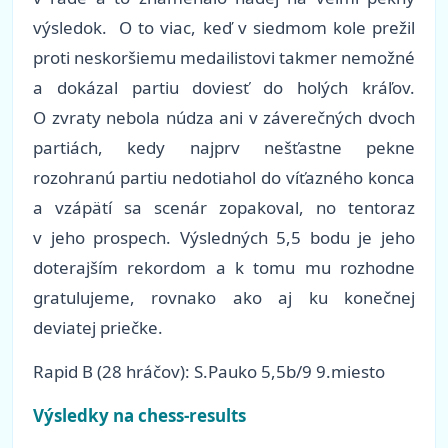
výsledok. O to viac, keď v siedmom kole prežil
proti neskoršiemu medailistovi takmer nemožné
a dokázal partiu doviesť do holých kráľov.
O zvraty nebola núdza ani v záverečných dvoch
partiách, kedy najprv nešťastne pekne
rozohranú partiu nedotiahol do víťazného konca
a vzápätí sa scenár zopakoval, no tentoraz
v jeho prospech. Výsledných 5,5 bodu je jeho
doterajším rekordom a k tomu mu rozhodne
gratulujeme, rovnako ako aj ku konečnej
deviatej priečke.
Rapid B (28 hráčov): S.Pauko 5,5b/9 9.miesto
Výsledky na chess-results