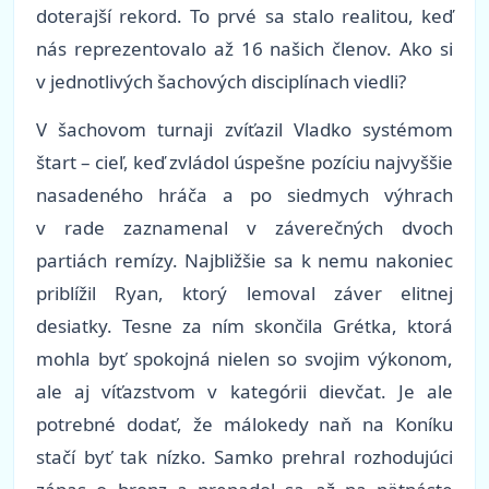
doterajší rekord. To prvé sa stalo realitou, keď
nás reprezentovalo až 16 našich členov. Ako si
v jednotlivých šachových disciplínach viedli?
V šachovom turnaji zvíťazil Vladko systémom
štart – cieľ, keď zvládol úspešne pozíciu najvyššie
nasadeného hráča a po siedmych výhrach
v rade zaznamenal v záverečných dvoch
partiách remízy. Najbližšie sa k nemu nakoniec
priblížil Ryan, ktorý lemoval záver elitnej
desiatky. Tesne za ním skončila Grétka, ktorá
mohla byť spokojná nielen so svojim výkonom,
ale aj víťazstvom v kategórii dievčat. Je ale
potrebné dodať, že málokedy naň na Koníku
stačí byť tak nízko. Samko prehral rozhodujúci