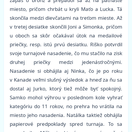
zápas o bronz a prepadol sa až na pätnáste
miesto, pričom chrbát u kryli Maťo a Lucka. Tá
skončila medzi dievčatami na treťom mieste. Až
v tretej desiatke skončili Joni a Simonka, pričom
u oboch sa skôr očakával útok na medailové
priečky, resp. istú prvú desiatku. Riško potvrdil
svoje turnajové nasadenie, čo mu stačilo na zisk
druhej priečky medzi jedenásťročnými.
Nasadenie si obhájila aj Ninka, čo je po roku
v Kanade veľmi slušný výsledok a hneď za ňu sa
dostal aj Jurko, ktorý tiež môže byť spokojný.
Samko mohol výhrou v poslednom kole vyhrať
kategóriu do 11 rokov, no prehra ho vrátila na
miesto jeho nasadenia. Natálka taktiež obhájila
papierové predpoklady spred turnaja. To sa