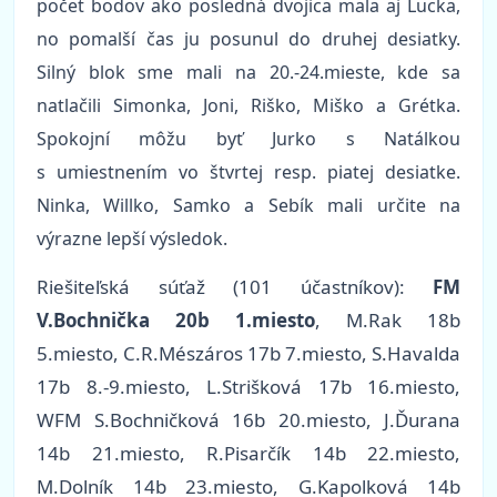
počet bodov ako posledná dvojica mala aj Lucka,
no pomalší čas ju posunul do druhej desiatky.
Silný blok sme mali na 20.-24.mieste, kde sa
natlačili Simonka, Joni, Riško, Miško a Grétka.
Spokojní môžu byť Jurko s Natálkou
s umiestnením vo štvrtej resp. piatej desiatke.
Ninka, Willko, Samko a Sebík mali určite na
výrazne lepší výsledok.
Riešiteľská súťaž (101 účastníkov):
FM
V.Bochnička 20b 1.miesto
, M.Rak 18b
5.miesto, C.R.Mészáros 17b 7.miesto, S.Havalda
17b 8.-9.miesto, L.Strišková 17b 16.miesto,
WFM S.Bochničková 16b 20.miesto, J.Ďurana
14b 21.miesto, R.Pisarčík 14b 22.miesto,
M.Dolník 14b 23.miesto, G.Kapolková 14b