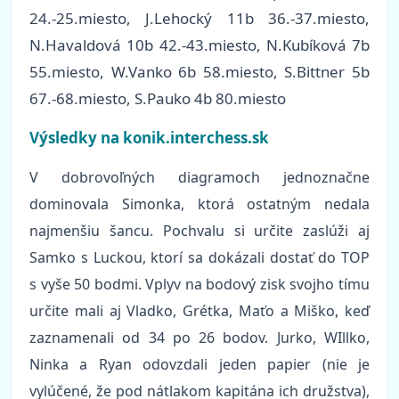
24.-25.miesto, J.Lehocký 11b 36.-37.miesto,
N.Havaldová 10b 42.-43.miesto, N.Kubíková 7b
55.miesto, W.Vanko 6b 58.miesto, S.Bittner 5b
67.-68.miesto, S.Pauko 4b 80.miesto
Výsledky na konik.interchess.sk
V dobrovoľných diagramoch jednoznačne
dominovala Simonka, ktorá ostatným nedala
najmenšiu šancu. Pochvalu si určite zaslúži aj
Samko s Luckou, ktorí sa dokázali dostať do TOP
s vyše 50 bodmi. Vplyv na bodový zisk svojho tímu
určite mali aj Vladko, Grétka, Maťo a Miško, keď
zaznamenali od 34 po 26 bodov. Jurko, WIllko,
Ninka a Ryan odovzdali jeden papier (nie je
vylúčené, že pod nátlakom kapitána ich družstva),