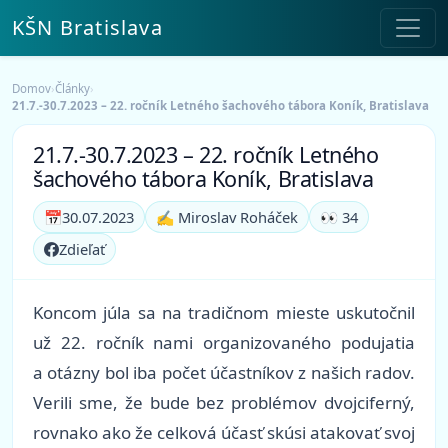
KŠN Bratislava
Domov
›
Články
›
21.7.-30.7.2023 – 22. ročník Letného šachového tábora Koník, Bratislava
21.7.-30.7.2023 – 22. ročník Letného
šachového tábora Koník, Bratislava
📅
30.07.2023
✍️ Miroslav Roháček
👀 34
Zdieľať
Koncom júla sa na tradičnom mieste uskutočnil
už 22. ročník nami organizovaného podujatia
a otázny bol iba počet účastníkov z našich radov.
Verili sme, že bude bez problémov dvojciferný,
rovnako ako že celková účasť skúsi atakovať svoj