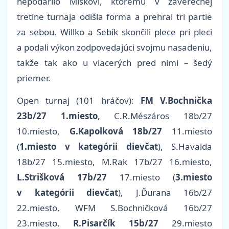
nepodarilo Miškovi, ktorému v záverečnej
tretine turnaja odišla forma a prehral tri partie
za sebou. Willko a Sebík skončili plece pri pleci
a podali výkon zodpovedajúci svojmu nasadeniu,
takže tak ako u viacerých pred nimi – šedý
priemer.
Open turnaj (101 hráčov):
FM V.Bochnička
23b/27 1.miesto
, C.R.Mészáros 18b/27
10.miesto,
G.Kapolková 18b/27
11.miesto
(
1.miesto v kategórii dievčat
), S.Havalda
18b/27 15.miesto, M.Rak 17b/27 16.miesto,
L.Strišková 17b/27
17.miesto (
3.miesto
v kategórii dievčat
), J.Ďurana 16b/27
22.miesto, WFM S.Bochničková 16b/27
23.miesto,
R.Pisarčík 15b/27
29.miesto