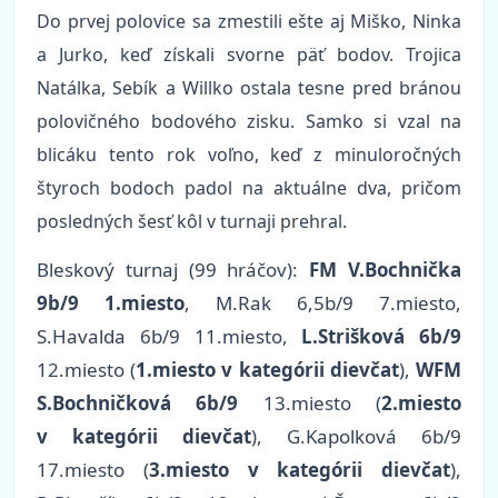
Do prvej polovice sa zmestili ešte aj Miško, Ninka
a Jurko, keď získali svorne päť bodov. Trojica
Natálka, Sebík a Willko ostala tesne pred bránou
polovičného bodového zisku. Samko si vzal na
blicáku tento rok voľno, keď z minuloročných
štyroch bodoch padol na aktuálne dva, pričom
posledných šesť kôl v turnaji prehral.
Bleskový turnaj (99 hráčov):
FM V.Bochnička
9b/9 1.miesto
, M.Rak 6,5b/9 7.miesto,
S.Havalda 6b/9 11.miesto,
L.Strišková 6b/9
12.miesto (
1.miesto v kategórii dievčat
),
WFM
S.Bochničková 6b/9
13.miesto (
2.miesto
v kategórii dievčat
), G.Kapolková 6b/9
17.miesto (
3.miesto v kategórii dievčat
),