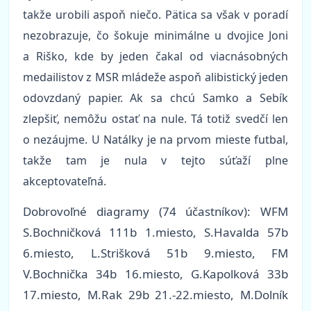
takže urobili aspoň niečo. Pätica sa však v poradí
nezobrazuje, čo šokuje minimálne u dvojice Joni
a Riško, kde by jeden čakal od viacnásobných
medailistov z MSR mládeže aspoň alibistický jeden
odovzdaný papier. Ak sa chcú Samko a Sebík
zlepšiť, nemôžu ostať na nule. Tá totiž svedčí len
o nezáujme. U Natálky je na prvom mieste futbal,
takže tam je nula v tejto súťaží plne
akceptovateľná.
Dobrovoľné diagramy (74 účastníkov): WFM
S.Bochničková 111b 1.miesto, S.Havalda 57b
6.miesto, L.Strišková 51b 9.miesto, FM
V.Bochnička 34b 16.miesto, G.Kapolková 33b
17.miesto, M.Rak 29b 21.-22.miesto, M.Dolník