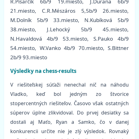
R.Pisarčík 6b/9 19.miesto, J.Ďurana 6b/9
21.miesto, C.R.Mészáros 5,5b/9 26.miesto,
M.Dolník 5b/9 33.miesto, N.Kubíková 5b/9
38.miesto, J.Lehocký 5b/9 45.miesto,
N.Havaldová 4b/9 53.miesto, S.Pauko 4b/9
54.miesto, W.Vanko 4b/9 70.miesto, S.Bittner
2b/9 93.miesto
Výsledky na chess-results
V riešiteľskej súťaži nenechal nič na náhodu
Vladko, keď bol jedným zo štvorice
stopercentných riešiteľov. Časovo však ostatných
súperov úplne zlikvidoval. Do prvej desiatky sa
dostali aj Maťo, Ryan a Samko, čo v danej
konkurencii určite nie je zlý výsledok. Rovnaký