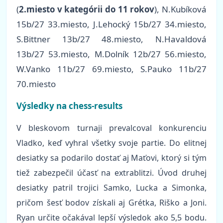
(
2.miesto v kategórii do 11 rokov
), N.Kubíková
15b/27 33.miesto, J.Lehocký 15b/27 34.miesto,
S.Bittner 13b/27 48.miesto, N.Havaldová
13b/27 53.miesto, M.Dolník 12b/27 56.miesto,
W.Vanko 11b/27 69.miesto, S.Pauko 11b/27
70.miesto
Výsledky na chess-results
V bleskovom turnaji prevalcoval konkurenciu
Vladko, keď vyhral všetky svoje partie. Do elitnej
desiatky sa podarilo dostať aj Maťovi, ktorý si tým
tiež zabezpečil účasť na extrablitzi. Úvod druhej
desiatky patril trojici Samko, Lucka a Simonka,
pričom šesť bodov získali aj Grétka, Riško a Joni.
Ryan určite očakával lepší výsledok ako 5,5 bodu.