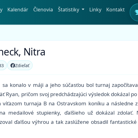
y
Kalendár
Členovia
Štatistiky
Linky
Kontakt
heck, Nitra
33
Zdieľať
re sa konalo v máji a jeho súčasťou bol turnaj započít
äť Ryan, pričom svoj predchádzajúci výsledok dokázal p
m víťazom turnaja B na Ostravskom koníku a následne zd
 na medailové stupienky, ďalšieho už dokázal zdolať
oval ďalšou výhrou a tak zaslúžene obsadil fantastické