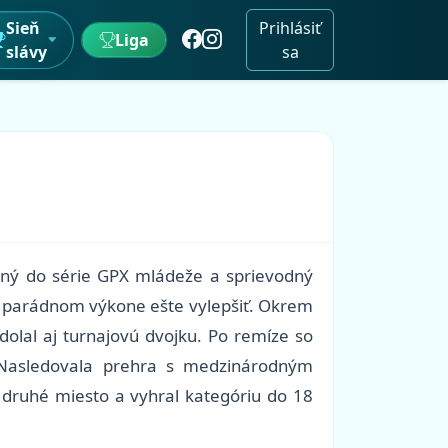
Sieň
Prihlásiť
Liga
slávy
sa
avaný do série GPX mládeže a sprievodný
o parádnom výkone ešte vylepšiť. Okrem
olal aj turnajovú dvojku. Po remíze so
. Nasledovala prehra s medzinárodným
 druhé miesto a vyhral kategóriu do 18