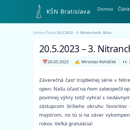
Domov
Článk
KŠN Bratislava
Domov
›
Články
›
20.5.2023 – 3. Nitrancheck, Nitra
20.5.2023 – 3. Nitranc
📅
20.05.2023
✍️ Miroslav Roháček
👀 
Záverečná časť trojdielnej série v Nit
open. Našu účasť na ňom zabezpečil op
povinnej výhry totiž vyhral s nedávny
zástupcom širšieho okruhu favoritov
majstrom, no tú si na záver vykompenz
rokov. Veľká gratulácia!