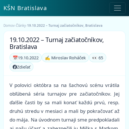
KŠN Bratislava
Domov
›
Články
›
19.10.2022 – Turnaj začiatočníkov, Bratislava
19.10.2022 – Turnaj začiatočníkov,
Bratislava
📅
19.10.2022
✍️ Miroslav Roháček
👀 65
Zdieľať
V polovici októbra sa na šachovú scénu vrátila
obľúbená séria turnajov pre začiatočníkov. Jej
ďalšie časti by sa mali konať každú prvú, resp.
druhú stredu v mesiaci a mali by pokračovať až
do mája. Na úvodnom turnaji sme predpokladali
aj našu účasť a zabezpečili ju Miška s Maťkom.