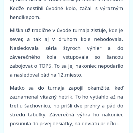
Keďže nestihli úvodné kolo, začali s výrazným
hendikepom.
Miška už tradične v úvode turnaja zisťuje, kde je
sever, a tak aj v druhom kole nebodovala.
Nasledovala séria štyroch výhier a do
záverečného kola vstupovala so šancou
zabojovať o TOP5. To sa jej nakoniec nepodarilo
a nasledoval pád na 12.miesto.
Maťko sa do turnaja zapojil okamžite, keď
zaznamenal víťazný hetrik. To ho vytiahlo až na
tretiu šachovnicu, no prišli dve prehry a pád do
stredu tabuľky. Záverečná výhra ho nakoniec
posunula do prvej desiatky, na deviatu priečku.