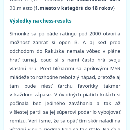
20.miesto
(
1.miesto v kategórii do 18 rokov
)
Výsledky na chess-results
Simonke sa po páde ratingu pod 2000 otvorila
možnosť zahrať si open B. A aj keď pred
odchodom do Rakúska nemala vôbec v pláne
hrať turnaj, osud si s nami často hrá svoju
vlastnú hru. Pred blížiacimi sa aprílovými MSR
mládeže to rozhodne nebol zlý nápad, pretože aj
tam bude niesť ťarchu favoritky takmer
v každom zápase. V úvodných piatich kolách si
počínala bez jediného zaváhania a tak až
v šiestej partii sa jej súperovi podarilo vybojovať
remízu. Verili sme, že sa opäť čím skôr naladí na
víťaznú vlnu a siedme kolo sa tak stalo. Na čele