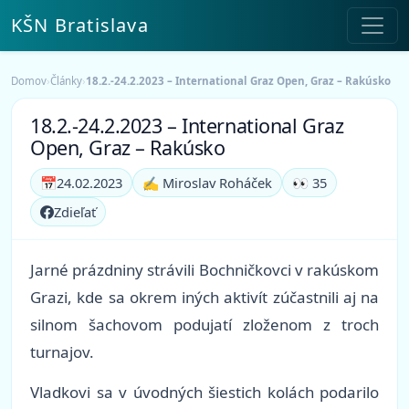
KŠN Bratislava
Domov
›
Články
›
18.2.-24.2.2023 – International Graz Open, Graz – Rakúsko
18.2.-24.2.2023 – International Graz
Open, Graz – Rakúsko
📅
24.02.2023
✍️ Miroslav Roháček
👀 35
Zdieľať
Jarné prázdniny strávili Bochničkovci v rakúskom
Grazi, kde sa okrem iných aktivít zúčastnili aj na
silnom šachovom podujatí zloženom z troch
turnajov.
Vladkovi sa v úvodných šiestich kolách podarilo