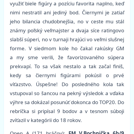
využiť biele figúry a pozíciu favorita naplno, keď
nimi nestratil ani jediný bod. Čiernymi je zatiaľ
jeho bilancia chudobnejšia, no v ceste mu stál
známy poľský veľmajster a dvaja síce ratingovo
slabší súperi, no v turnaji hrajúci vo veľmi slušnej
forme. V siedmom kole ho čakal rakúsky GM
a my sme verili, že favorizovaného súpera
prekvapí. To sa však nestalo a tak začal finiš,
kedy sa čiernymi figúrami pokúsil o prvé
víťazstvo. Úspešne! Do posledného kola tak
vstupoval so šancou na pekný výsledok a vďaka
výhre sa dokázal posunúť dokonca do TOP20. Do
rebríčka si pripísal 9 bodov a v tesnom súboji
zvíťazil v kategórii do 18 rokov.
Open A (171 hráčov):
FM V.Bochnička 6b/9