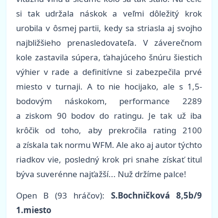
si tak udržala náskok a veľmi dôležitý krok
urobila v ôsmej partii, kedy sa striasla aj svojho
najbližšieho prenasledovateľa. V záverečnom
kole zastavila súpera, ťahajúceho šnúru šiestich
výhier v rade a definitívne si zabezpečila prvé
miesto v turnaji. A to nie hocijako, ale s 1,5-
bodovým náskokom, performance 2289
a ziskom 90 bodov do ratingu. Je tak už iba
krôčik od toho, aby prekročila rating 2100
a získala tak normu WFM. Ale ako aj autor týchto
riadkov vie, posledný krok pri snahe získať titul
býva suverénne najťažší... Nuž držíme palce!
Open B (93 hráčov):
S.Bochničková 8,5b/9
1.miesto