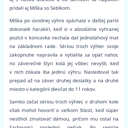
pridali aj Miška so Sebíkom.
Miška po úvodnej výhre spáchala v ďalšej partii
dokonalé harakiri, keď si v absolútne vyhranej
pozícii v koncovke nechala dať jednoťahový mat
na základnom rade. Sériou troch výhier svoje
zakopnutie napravila a vytiahla sa opäť nahor,
no záverečné štyri kolá jej vôbec nevyšli, keď
v nich získala iba jedinú výhru. Nasledoval tak
prepad až na záver druhej desiatky a na druhé
miesto v kategórii dievčat do 11 rokov.
Samko začal sériou troch výhier, v druhom kole
však mohol hovoriť o veľkom šťastí, keď súper
nestihol zmatovať dámou, pričom mu ostal na
šachovnici posledný pešiak. Po remíze