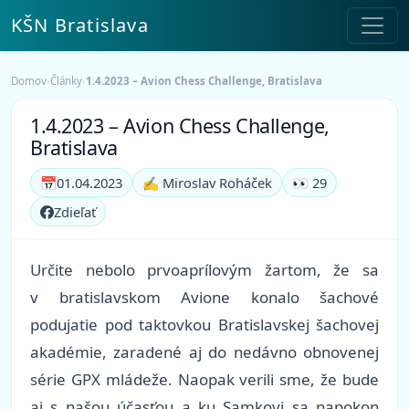
KŠN Bratislava
Domov
›
Články
›
1.4.2023 – Avion Chess Challenge, Bratislava
1.4.2023 – Avion Chess Challenge,
Bratislava
📅
01.04.2023
✍️ Miroslav Roháček
👀 29
Zdieľať
Určite nebolo prvoaprílovým žartom, že sa
v bratislavskom Avione konalo šachové
podujatie pod taktovkou Bratislavskej šachovej
akadémie, zaradené aj do nedávno obnovenej
série GPX mládeže. Naopak verili sme, že bude
aj s našou účasťou a ku Samkovi sa napokon