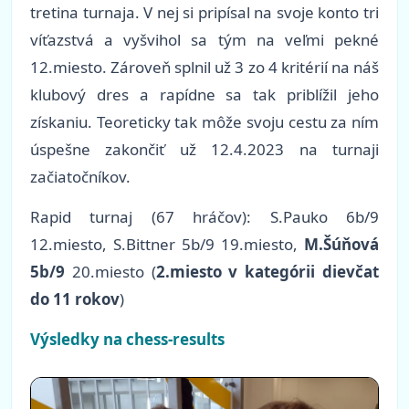
tretina turnaja. V nej si pripísal na svoje konto tri
víťazstvá a vyšvihol sa tým na veľmi pekné
12.miesto. Zároveň splnil už 3 zo 4 kritérií na náš
klubový dres a rapídne sa tak priblížil jeho
získaniu. Teoreticky tak môže svoju cestu za ním
úspešne zakončiť už 12.4.2023 na turnaji
začiatočníkov.
Rapid turnaj (67 hráčov): S.Pauko 6b/9
12.miesto, S.Bittner 5b/9 19.miesto,
M.Šúňová
5b/9
20.miesto (
2.miesto v kategórii dievčat
do 11 rokov
)
Výsledky na chess-results